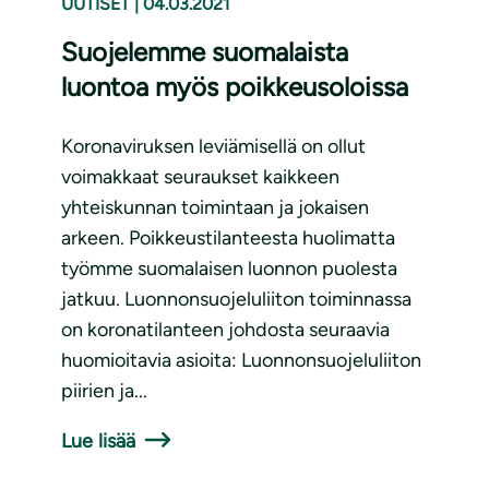
UUTISET
|
04.03.2021
Suojelemme suomalaista
luontoa myös poikkeusoloissa
Koronaviruksen leviämisellä on ollut
voimakkaat seuraukset kaikkeen
yhteiskunnan toimintaan ja jokaisen
arkeen. Poikkeustilanteesta huolimatta
työmme suomalaisen luonnon puolesta
jatkuu. Luonnonsuojeluliiton toiminnassa
on koronatilanteen johdosta seuraavia
huomioitavia asioita: Luonnonsuojeluliiton
piirien ja...
Lue lisää