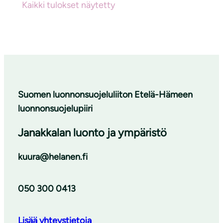
Kaikki tulokset näytetty
Suomen luonnonsuojeluliiton Etelä-Hämeen
luonnonsuojelupiiri
Janakkalan luonto ja ympäristö
kuura@helanen.fi
050 300 0413
Lisää yhteystietoja