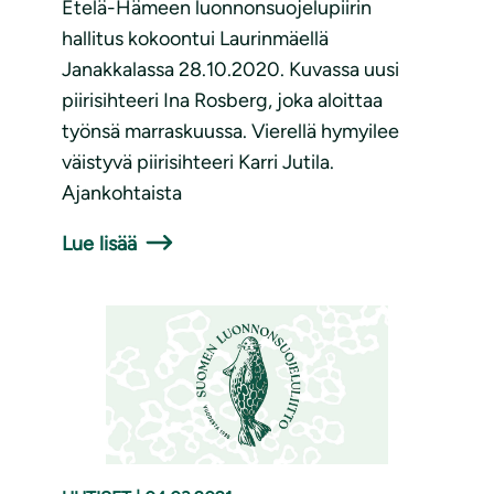
Etelä-Hämeen luonnonsuojelupiirin
hallitus kokoontui Laurinmäellä
Janakkalassa 28.10.2020. Kuvassa uusi
piirisihteeri Ina Rosberg, joka aloittaa
työnsä marraskuussa. Vierellä hymyilee
väistyvä piirisihteeri Karri Jutila.
Ajankohtaista
Lue lisää