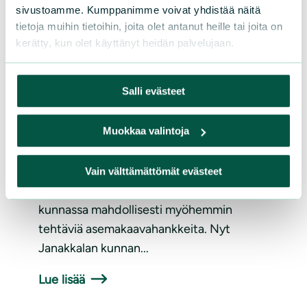
sivustoamme. Kumppanimme voivat yhdistää näitä
asemakaava/osallistumis- ja
tietoja muihin tietoihin, joita olet antanut heille tai joita on
arviointisuunnitelma
kerätty, kun olet käyttänyt heidän palvelujaan.
Janakkalan Mallinkaistenjärven ranta-
Salli evästeet
asemakaava/osallistumis- ja
arviointisuunnitelma Maankäyttö- ja
Muokkaa valintoja
rakennuslain (MRL) yleisiin
pääperiaatteisiin kuuluu, että vahvistetulla
maakuntakaavalla ohjataan kuntien
Vain välttämättömät evästeet
yleiskaavoitusta ja taas yleiskaava ohjaa
kunnassa mahdollisesti myöhemmin
tehtäviä asemakaavahankkeita. Nyt
Janakkalan kunnan...
Lue lisää