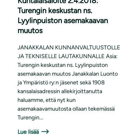
Kuntalaisaloite 2.4.2018:
Turengin keskustan ns.
Lyylinpuiston asemakaavan
muutos
JANAKKALAN KUNNANVALTUUSTOLLE
JA TEKNISELLE LAUTAKUNNALLE Asia:
Turengin keskustan ns. Lyylinpuiston
asemakaavan muutos Janakkalan Luonto
ja Ympäristö ry:n jäsenet sekä 1908
kansalaisadressin allekirjoittanutta
haluamme, että nyt kun
asemakaavamuutosta ollaan tekemässä
Turengin...
Lue lisää