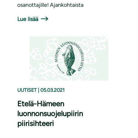
osanottajille! Ajankohtaista
Lue lisää
UUTISET
|
05.03.2021
Etelä-Hämeen
luonnonsuojelupiirin
piirisihteeri