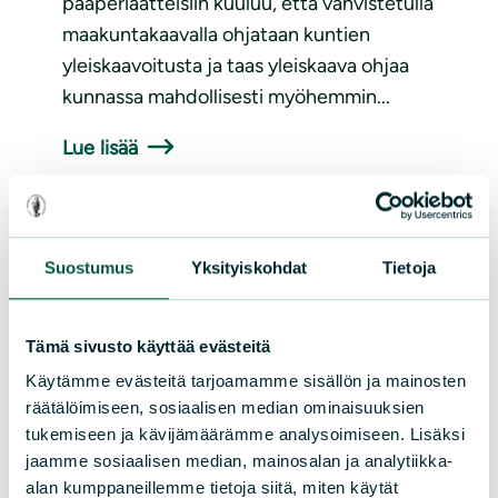
pääperiaatteisiin kuuluu, että vahvistetulla
maakuntakaavalla ohjataan kuntien
yleiskaavoitusta ja taas yleiskaava ohjaa
kunnassa mahdollisesti myöhemmin...
Lue lisää
Suostumus
Yksityiskohdat
Tietoja
Tämä sivusto käyttää evästeitä
Käytämme evästeitä tarjoamamme sisällön ja mainosten
KANNANOTOT
|
15.01.2023
räätälöimiseen, sosiaalisen median ominaisuuksien
tukemiseen ja kävijämäärämme analysoimiseen. Lisäksi
Mielipide 7.1.2019: Janakkalan
jaamme sosiaalisen median, mainosalan ja analytiikka-
Mallinkaistenjärven ranta-
alan kumppaneillemme tietoja siitä, miten käytät