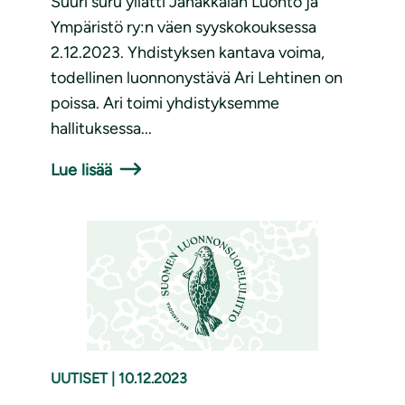
Suuri suru yllätti Janakkalan Luonto ja
Ympäristö ry:n väen syyskokouksessa
2.12.2023. Yhdistyksen kantava voima,
todellinen luonnonystävä Ari Lehtinen on
poissa. Ari toimi yhdistyksemme
hallituksessa...
Lue lisää
UUTISET
|
10.12.2023