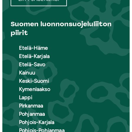
Suomen luonnonsuojeluliiton
piirit
Etelä-Häme
Etelä-Karjala
Etelä-Savo
Kainuu
Keski-Suomi
Kymenlaakso
Lappi
Pirkanmaa
Pohjanmaa
Pohjois-Karjala
Pohjois-Pohjanmaa