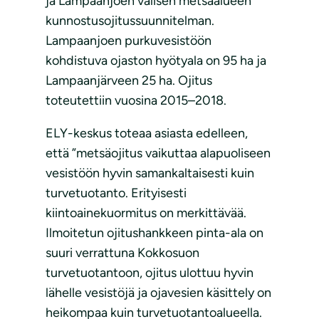
ja Lampaanjoen välisen metsäalueen
kunnostusojitussuunnitelman.
Lampaanjoen purkuvesistöön
kohdistuva ojaston hyötyala on 95 ha ja
Lampaanjärveen 25 ha. Ojitus
toteutettiin vuosina 2015–2018.
ELY-keskus toteaa asiasta edelleen,
että ”metsäojitus vaikuttaa alapuoliseen
vesistöön hyvin samankaltaisesti kuin
turvetuotanto. Erityisesti
kiintoainekuormitus on merkittävää.
Ilmoitetun ojitushankkeen pinta-ala on
suuri verrattuna Kokkosuon
turvetuotantoon, ojitus ulottuu hyvin
lähelle vesistöjä ja ojavesien käsittely on
heikompaa kuin turvetuotantoalueella.