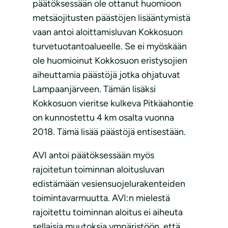
päätöksessään ole ottanut huomioon
metsäojitusten päästöjen lisääntymistä
vaan antoi aloittamisluvan Kokkosuon
turvetuotantoalueelle. Se ei myöskään
ole huomioinut Kokkosuon eristysojien
aiheuttamia päästöjä jotka ohjatuvat
Lampaanjärveen. Tämän lisäksi
Kokkosuon vieritse kulkeva Pitkäahontie
on kunnostettu 4 km osalta vuonna
2018. Tämä lisää päästöjä entisestään.
AVI antoi päätöksessään myös
rajoitetun toiminnan aloitusluvan
edistämään vesiensuojelurakenteiden
toimintavarmuutta. AVI:n mielestä
rajoitettu toiminnan aloitus ei aiheuta
sellaisia muutoksia ympäristöön, että