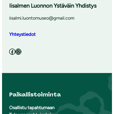
Iisalmen Luonnon Ystäväin Yhdistys
iisalmi.luontomuseo@gmail.com
Yhteystiedot
Facebook
Instagram
Paikallistoiminta
Osallistu tapahtumaan