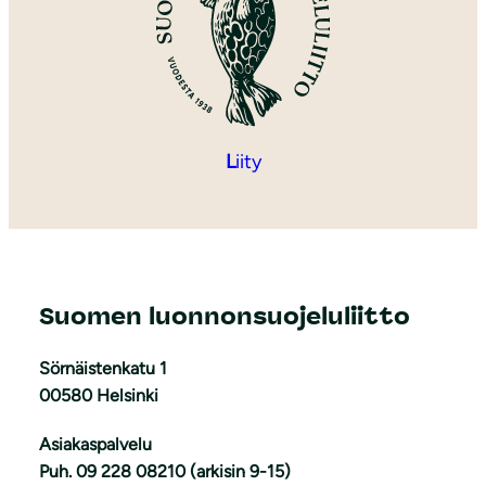
L
iity
Suomen luonnonsuojeluliitto
Sörnäistenkatu 1
00580 Helsinki
Asiakaspalvelu
Puh. 09 228 08210 (arkisin 9-15)