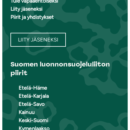
Tule vapaaehtoiseksi
Liity jäseneksi
Piirit ja yhdistykset
LIITY JÄSENEKSI
Suomen luonnonsuojeluliiton
piirit
Etelä-Häme
Etelä-Karjala
Etelä-Savo
Kainuu
Keski-Suomi
Kymenlaakso