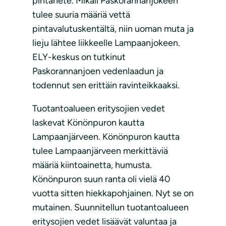
pintahete. Mikäli Paskorannanjokeen
tulee suuria määriä vettä
pintavalutuskentältä, niin uoman muta ja
lieju lähtee liikkeelle Lampaanjokeen.
ELY-keskus on tutkinut
Paskorannanjoen vedenlaadun ja
todennut sen erittäin ravinteikkaaksi.
Tuotantoalueen eritysojien vedet
laskevat Könönpuron kautta
Lampaanjärveen. Könönpuron kautta
tulee Lampaanjärveen merkittäviä
määriä kiintoainetta, humusta.
Könönpuron suun ranta oli vielä 40
vuotta sitten hiekkapohjainen. Nyt se on
mutainen. Suunnitellun tuotantoalueen
eritysojien vedet lisäävät valuntaa ja