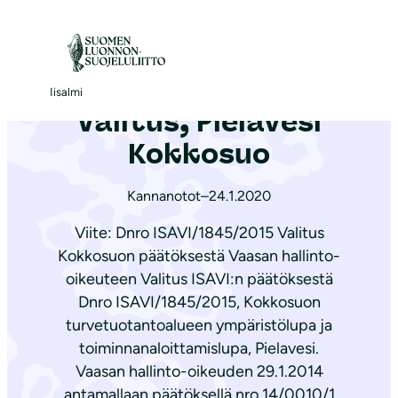
S
i
Etusivu
|
Ajankohtaista
|
Valitus, Pielavesi Kokkosuo
i
r
Iisalmi
Valitus, Pielavesi
r
y
Kokkosuo
s
i
Kannanotot
–
24.1.2020
s
Viite: Dnro ISAVI/1845/2015 Valitus
ä
Kokkosuon päätöksestä Vaasan hallinto-
l
oikeuteen Valitus ISAVI:n päätöksestä
t
Dnro ISAVI/1845/2015, Kokkosuon
ö
turvetuotantoalueen ympäristölupa ja
ö
toiminnanaloittamislupa, Pielavesi.
n
Vaasan hallinto-oikeuden 29.1.2014
antamallaan päätöksellä nro 14/0010/1