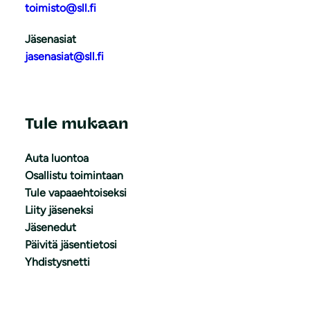
toimisto@sll.fi
Jäsenasiat
jasenasiat@sll.fi
Tule mukaan
Auta luontoa
Osallistu toimintaan
Tule vapaaehtoiseksi
Liity jäseneksi
Jäsenedut
Päivitä jäsentietosi
Yhdistysnetti