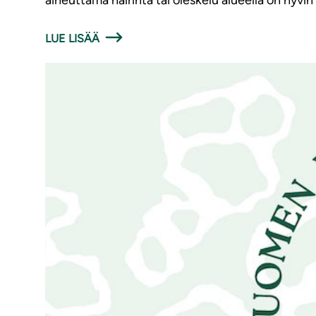
aiheuttama häirintä tai oleskelu alueella on hyvi
LUE LISÄÄ