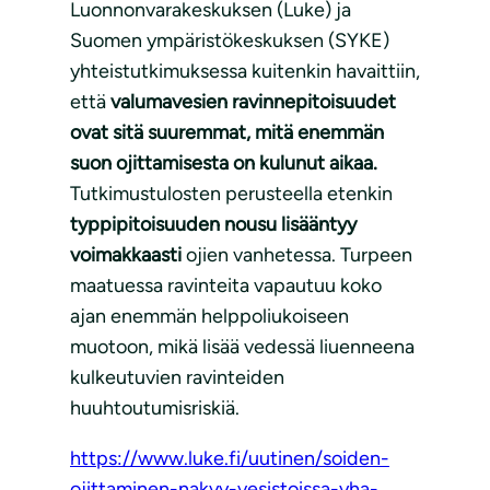
Luonnonvarakeskuksen (Luke) ja
Suomen ympäristökeskuksen (SYKE)
yhteistutkimuksessa kuitenkin havaittiin,
että
valumavesien ravinnepitoisuudet
ovat sitä suuremmat, mitä enemmän
suon ojittamisesta on kulunut aikaa.
Tutkimustulosten perusteella etenkin
typpipitoisuuden nousu lisääntyy
voimakkaasti
ojien vanhetessa. Turpeen
maatuessa ravinteita vapautuu koko
ajan enemmän helppoliukoiseen
muotoon, mikä lisää vedessä liuenneena
kulkeutuvien ravinteiden
huuhtoutumisriskiä.
https://www.luke.fi/uutinen/soiden-
ojittaminen-nakyy-vesistoissa-yha-