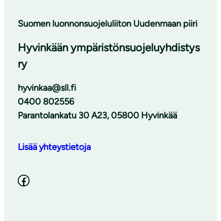
Suomen luonnonsuojeluliiton Uudenmaan piiri
Hyvinkään ympäristönsuojeluyhdistys
ry
hyvinkaa@sll.fi
0400 802556
Parantolankatu 30 A23, 05800 Hyvinkää
Lisää yhteystietoja
Facebook