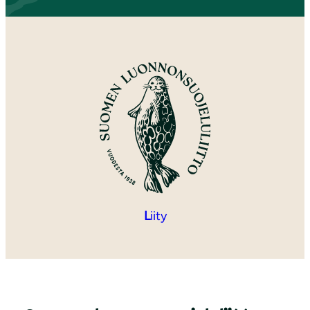
L
iity