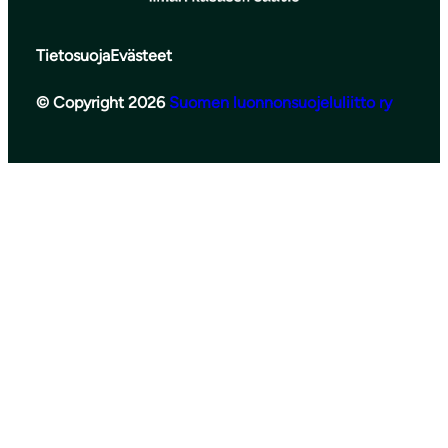
Tietosuoja
Evästeet
© Copyright 2026
Suomen luonnonsuojeluliitto ry