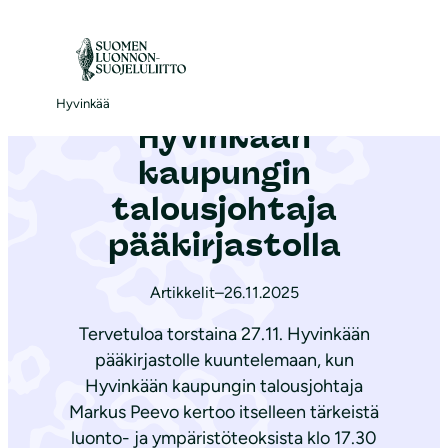
S
i
Etusivu
|
Ajankohtaista
|
Hyvinkään kaupungin talousjohtaja pääkirjastolla
i
r
Hyvinkää
Hyvinkään
r
y
kaupungin
s
talousjohtaja
i
pääkirjastolla
s
ä
Artikkelit
–
26.11.2025
l
t
Tervetuloa torstaina 27.11. Hyvinkään
ö
pääkirjastolle kuuntelemaan, kun
ö
Hyvinkään kaupungin talousjohtaja
Markus Peevo kertoo itselleen tärkeistä
n
luonto- ja ympäristöteoksista klo 17.30