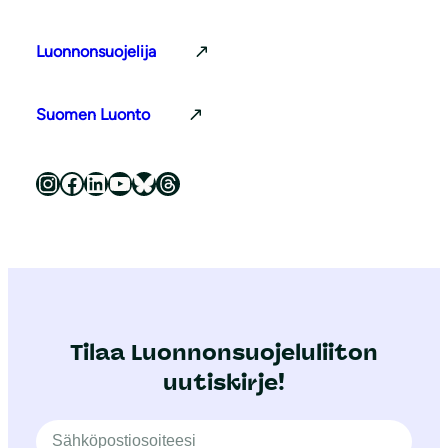
Luonnonsuojelija
Suomen Luonto
Luonnonsuojeluliitto Instagramissa
Luonnonsuojeluliitto Facebookissa
Luonnonsuojeluliitto LinkedInissä
Luonnonsuojeluliiton YouTube-kanava
Luonnonsuojeluliitto Blueskyssa
Luonnonsuojeluliitto Threadsissa
Tilaa Luonnonsuojeluliiton
uutiskirje!