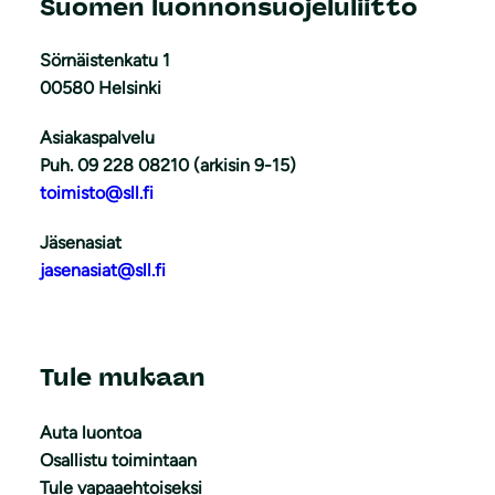
Suomen luonnonsuojeluliitto
Sörnäistenkatu 1
00580 Helsinki
Asiakaspalvelu
Puh. 09 228 08210 (arkisin 9-15)
toimisto@sll.fi
Jäsenasiat
jasenasiat@sll.fi
Tule mukaan
Auta luontoa
Osallistu toimintaan
Tule vapaaehtoiseksi