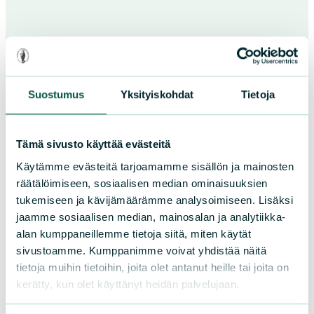
Suomen luonnonsuojeluliiton Uudenmaan piiri
Hyvinkään ympäristönsuojeluyhdistys
Suostumus
Yksityiskohdat
Tietoja
ry
hyvinkaa@sll.fi
Tämä sivusto käyttää evästeitä
0400 802556
Käytämme evästeitä tarjoamamme sisällön ja mainosten
Parantolankatu 30 A23, 05800 Hyvinkää
räätälöimiseen, sosiaalisen median ominaisuuksien
tukemiseen ja kävijämäärämme analysoimiseen. Lisäksi
jaamme sosiaalisen median, mainosalan ja analytiikka-
Lisää yhteystietoja
alan kumppaneillemme tietoja siitä, miten käytät
sivustoamme. Kumppanimme voivat yhdistää näitä
Facebook
tietoja muihin tietoihin, joita olet antanut heille tai joita on
kerätty, kun olet käyttänyt heidän palvelujaan.