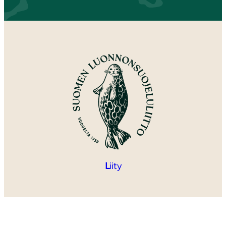
L
iity