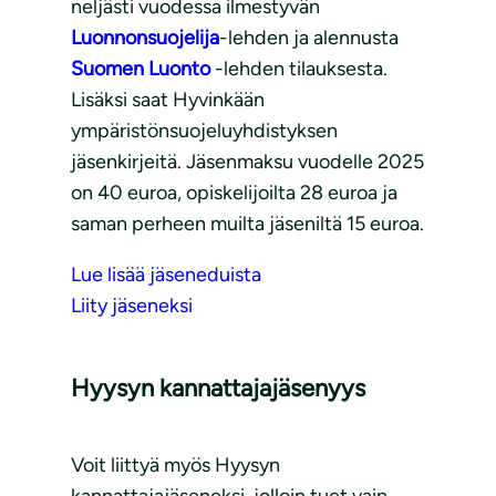
neljästi vuodessa ilmestyvän
Luonnonsuojelija
-lehden ja alennusta
Suomen Luonto
-lehden tilauksesta.
Lisäksi saat Hyvinkään
ympäristönsuojeluyhdistyksen
jäsenkirjeitä. Jäsenmaksu vuodelle 2025
on 40 euroa, opiskelijoilta 28 euroa ja
saman perheen muilta jäseniltä 15 euroa.
Lue lisää jäseneduista
Liity jäseneksi
Hyysyn kannattajajäsenyys
Voit liittyä myös Hyysyn
kannattajajäseneksi, jolloin tuet vain