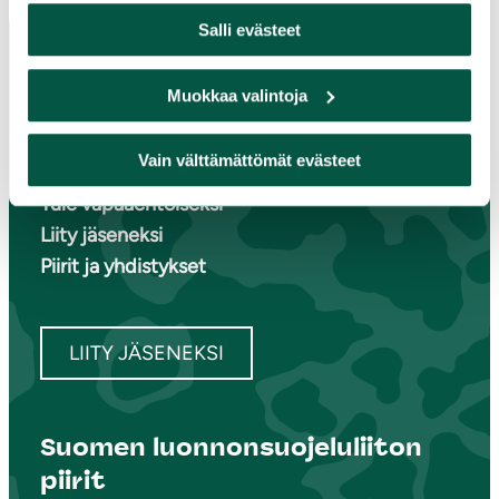
Salli evästeet
Muokkaa valintoja
Paikallistoiminta
Vain välttämättömät evästeet
Osallistu tapahtumaan
Tule vapaaehtoiseksi
Liity jäseneksi
Piirit ja yhdistykset
LIITY JÄSENEKSI
Suomen luonnonsuojeluliiton
piirit