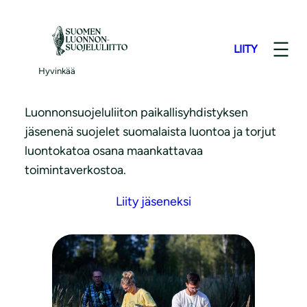
S
i
LIITY
i
Liity jäseneksi
r
Hyvinkää
r
y
Luonnonsuojeluliiton paikallisyhdistyksen
s
jäsenenä suojelet suomalaista luontoa ja torjut
i
luontokatoa osana maankattavaa
s
toimintaverkostoa.
ä
Liity jäseneksi
l
t
ö
ö
n