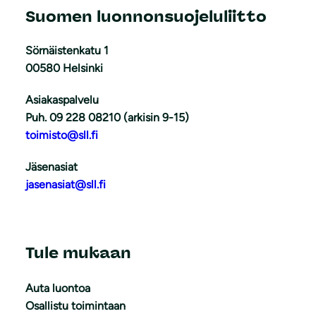
Suomen luonnonsuojeluliitto
Sörnäistenkatu 1
00580 Helsinki
Asiakaspalvelu
Puh. 09 228 08210 (arkisin 9-15)
toimisto@sll.fi
Jäsenasiat
jasenasiat@sll.fi
Tule mukaan
Auta luontoa
Osallistu toimintaan