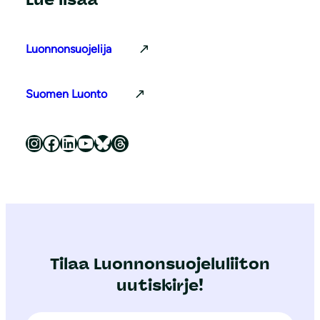
Luonnonsuojelija
Suomen Luonto
Luonnonsuojeluliitto Instagramissa
Luonnonsuojeluliitto Facebookissa
Luonnonsuojeluliitto LinkedInissä
Luonnonsuojeluliiton YouTube-kanava
Luonnonsuojeluliitto Blueskyssa
Luonnonsuojeluliitto Threadsissa
Tilaa Luonnonsuojeluliiton
uutiskirje!