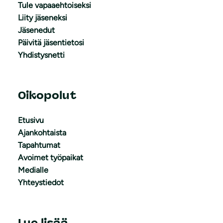
Tule vapaaehtoiseksi
Liity jäseneksi
Jäsenedut
Päivitä jäsentietosi
Yhdistysnetti
Oikopolut
Etusivu
Ajankohtaista
Tapahtumat
Avoimet työpaikat
Medialle
Yhteystiedot
Lue lisää