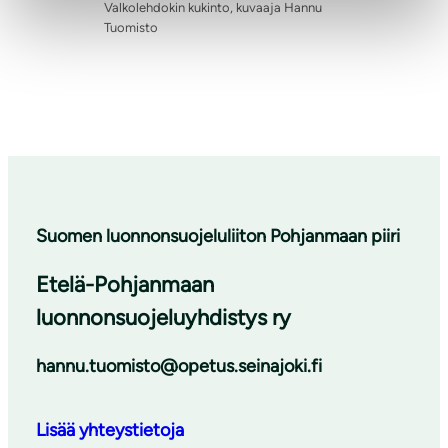
Valkolehdokin kukinto, kuvaaja Hannu
Tuomisto
Suomen luonnonsuojeluliiton Pohjanmaan piiri
Etelä-Pohjanmaan
luonnonsuojeluyhdistys ry
hannu.tuomisto@opetus.seinajoki.fi
Lisää yhteystietoja