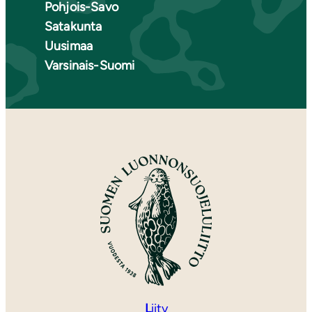
Pohjois-Savo
Satakunta
Uusimaa
Varsinais-Suomi
L
iity