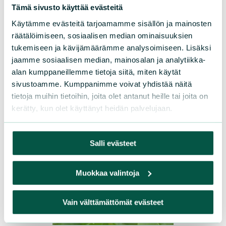
yöperhosia ja luonnonystäviä
Tämä sivusto käyttää evästeitä
houkutellen.
Käytämme evästeitä tarjoamamme sisällön ja mainosten
räätälöimiseen, sosiaalisen median ominaisuuksien
tukemiseen ja kävijämäärämme analysoimiseen. Lisäksi
jaamme sosiaalisen median, mainosalan ja analytiikka-
alan kumppaneillemme tietoja siitä, miten käytät
sivustoamme. Kumppanimme voivat yhdistää näitä
tietoja muihin tietoihin, joita olet antanut heille tai joita on
kerätty, kun olet käyttänyt heidän palvelujaan.
Salli evästeet
Muokkaa valintoja
Vain välttämättömät evästeet