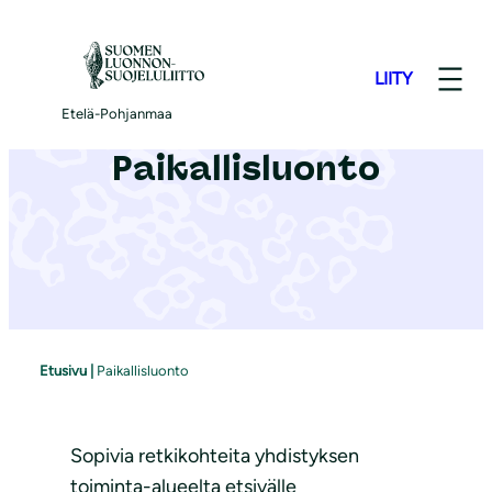
S
i
LIITY
i
r
Etelä-Pohjanmaa
r
Paikallisluonto
y
s
i
s
ä
l
t
Etusivu
|
Paikallisluonto
ö
ö
n
Sopivia retkikohteita yhdistyksen
toiminta-alueelta etsivälle