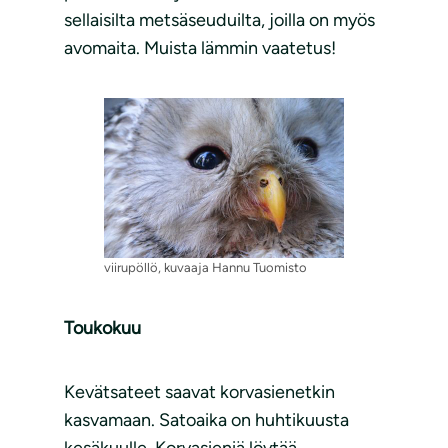
sellaisilta metsäseuduilta, joilla on myös
avomaita. Muista lämmin vaatetus!
viirupöllö, kuvaaja Hannu Tuomisto
Toukokuu
Kevätsateet saavat korvasienetkin
kasvamaan. Satoaika on huhtikuusta
kesäkuulle. Korvasieniä löytää