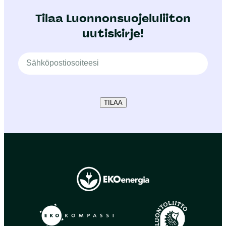
Tilaa Luonnonsuojeluliiton
uutiskirje!
TILAA