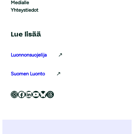
Medialle
Yhteystiedot
Lue lisää
Luonnonsuojelija
Suomen Luonto
Luonnonsuojeluliitto Instagramissa
Luonnonsuojeluliitto Facebookissa
Luonnonsuojeluliitto LinkedInissä
Luonnonsuojeluliiton YouTube-kanava
Luonnonsuojeluliitto Blueskyssa
Luonnonsuojeluliitto Threadsissa