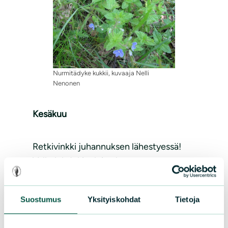
Nurmitädyke kukkii, kuvaaja Nelli
Nenonen
Kesäkuu
Retkivinkki juhannuksen lähestyessä!
Valkolehdokit aloittelevat nyt
kukintaansa, ja niiden komeita kukintoja
voi löytää rehevilta niityiltä ja
Suostumus
Yksityiskohdat
Tietoja
lehtomaisista metsistä. Yöllä
valkolehdokki tuoksuu voimakkaasti