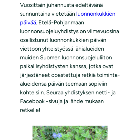
Vuosittain juhannusta edeltävänä
sunnuntaina vietetään
luonnonkukkien
päivää
. Etelä-Pohjanmaan
luonnonsuojeluyhdistys on viimevuosina
osallistunut luonnonkukkien päivän
viettoon yhteistyössä lähialueiden
muiden Suomen luonnonsuojeluliiton
paikallisyhdistysten kanssa, jotka ovat
järjestäneet opastettuja retkiä toiminta-
alueidensa päivän teemaan sopiviin
kohteisiin. Seuraa yhdistyksen netti- ja
Facebook -sivuja ja lähde mukaan
retkelle!