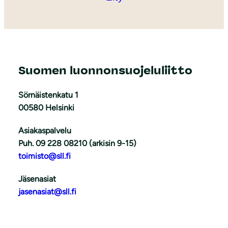
Suomen luonnonsuojeluliitto
Sörnäistenkatu 1
00580 Helsinki
Asiakaspalvelu
Puh. 09 228 08210 (arkisin 9-15)
toimisto@sll.fi
Jäsenasiat
jasenasiat@sll.fi