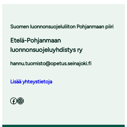
Suomen luonnonsuojeluliiton Pohjanmaan piiri
Etelä-Pohjanmaan
luonnonsuojeluyhdistys ry
hannu.tuomisto@opetus.seinajoki.fi
Lisää yhteystietoja
Facebook
Instagram