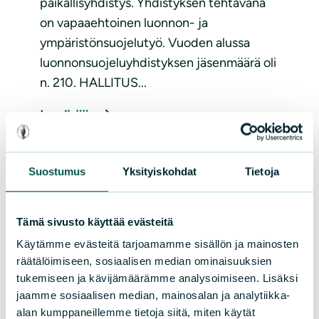
paikallisyhdistys. Yhdistyksen tehtävänä
on vapaaehtoinen luonnon- ja
ympäristönsuojelutyö. Vuoden alussa
luonnonsuojeluyhdistyksen jäsenmäärä oli
n. 210. HALLITUS...
Lue lisää
Suostumus
Yksityiskohdat
Tietoja
Tämä sivusto käyttää evästeitä
Käytämme evästeitä tarjoamamme sisällön ja mainosten
räätälöimiseen, sosiaalisen median ominaisuuksien
tukemiseen ja kävijämäärämme analysoimiseen. Lisäksi
ARTIKKELIT
|
24.04.2025
jaamme sosiaalisen median, mainosalan ja analytiikka-
Yhdistyksen keväkokokous
alan kumppaneillemme tietoja siitä, miten käytät