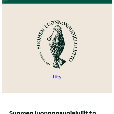
L
iity
Suomen luonnonsuojeluliitto