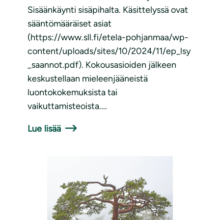
Sisäänkäynti sisäpihalta. Käsittelyssä ovat
sääntömääräiset asiat
(https://www.sll.fi/etela-pohjanmaa/wp-
content/uploads/sites/10/2024/11/ep_lsy
_saannot.pdf). Kokousasioiden jälkeen
keskustellaan mieleenjääneistä
luontokokemuksista tai
vaikuttamisteoista....
Lue lisää