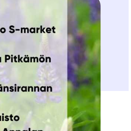
Malkakoskella länsirannan näkötornin luona
la.