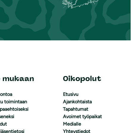
e mukaan
Oikopolut
uontoa
Etusivu
tu toimintaan
Ajankohtaista
apaaehtoiseksi
Tapahtumat
äseneksi
Avoimet työpaikat
dut
Medialle
 jäsentietosi
Yhteystiedot