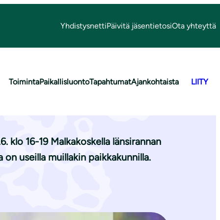
Yhdistysnetti
Päivitä jäsentietosi
Ota yhteyttä
Toiminta
Paikallisluonto
Tapahtumat
Ajankohtaista
LIITY
al­koi­siin!
. klo 16-19 Malkakoskella länsirannan
 on useilla muillakin paikkakunnilla.