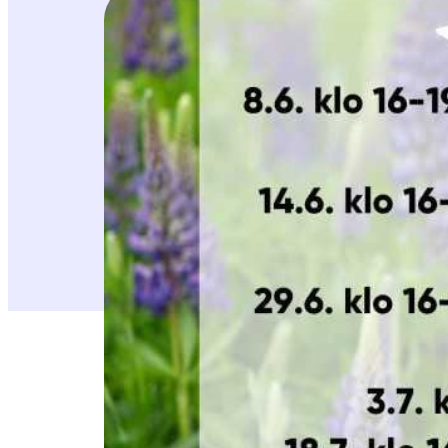
Etelä-Pohjanmaan luonnonsuojeluyhdistyksen 
Seinäjoella ja 3.7. klo 16-19 Kaisanpuistossa I