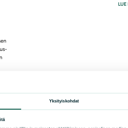
LUE 
sen
us-
en
Yksityiskohdat
itä