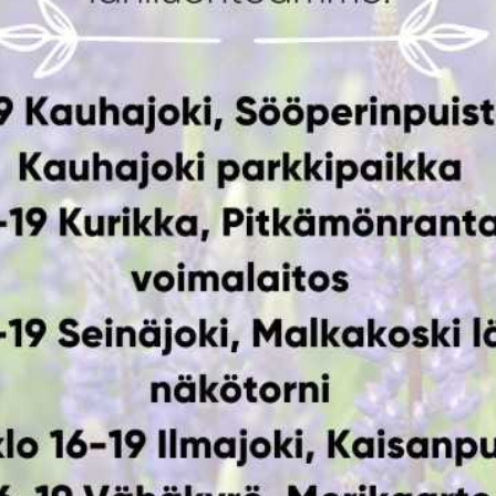
toiminta-alueella talkoita järjestetään 29.6. klo 16-19 
lmajoella. Lisäksi talkoita on useilla muillakin paikkakunnil