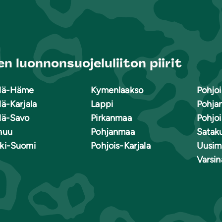
n luonnonsuojeluliiton piirit
lä-Häme
Kymenlaakso
Pohjoi
lä-Karjala
Lappi
Pohja
lä-Savo
Pirkanmaa
Pohjo
nuu
Pohjanmaa
Satak
ki-Suomi
Pohjois-Karjala
Uusim
Varsi