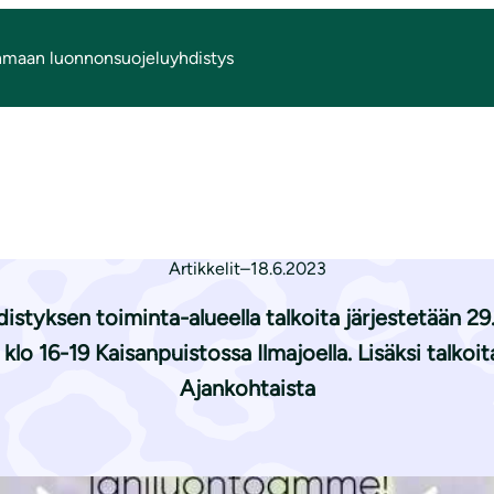
nmaan luonnonsuojeluyhdistys
e­ras­la­ji­tal­koi­siin!
 ELYn vie­ras­la­ji­t
Artikkelit
–
18.6.2023
tyksen toiminta-alueella talkoita järjestetään 29.6
 klo 16-19 Kaisanpuistossa Ilmajoella. Lisäksi talkoita
Ajankohtaista