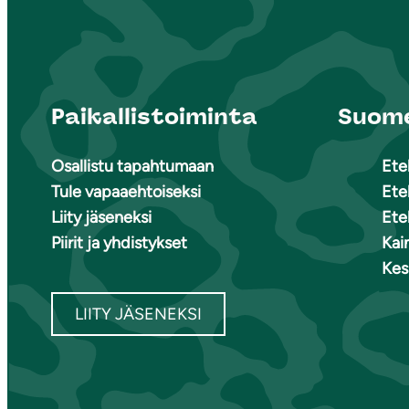
Paikallistoiminta
Suome
Osallistu tapahtumaan
Ete
Tule vapaaehtoiseksi
Ete
Liity jäseneksi
Ete
Piirit ja yhdistykset
Kai
Kes
LIITY JÄSENEKSI