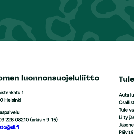
omen luonnonsuojeluliitto
Tul
istenkatu 1
Auta l
0 Helsinki
Osallis
Tule v
aspalvelu
Liity j
09 228 08210 (arkisin 9-15)
Jäsene
sto@sll.fi
Päivitä