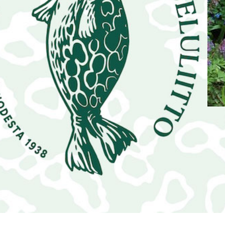
|
ARTIKKELIT
27.4.2026
Kevätseuranta -perheretki
Seinäjoen pääkirjastossa 20.5.
Tervetuloa Seinäjoen kaupunginkirjaston ja
Etelä-Pohjanmaan luonnonsuojeluyhdistys ry:n
järjestämälle Kevätseuranta-perheretkelle ke
ARTI
20.5. klo 17.30-19.00!
Koh
LUE LISÄÄ
Koht
vihe