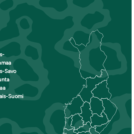
s-
nmaa
is-Savo
unta
aa
nais-Suomi