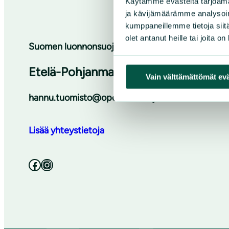
Käytämme evästeitä tarjoama
ja kävijämäärämme analysoim
kumppaneillemme tietoja siitä
olet antanut heille tai joita o
Suomen luonnonsuojeluliiton Pohjanmaan piiri
Etelä-Pohjanmaan luonnonsuojeluyhd
Vain välttämättömät ev
hannu.tuomisto@opetus.seinajoki.fi
Lisää yhteystietoja
Facebook
Instagram