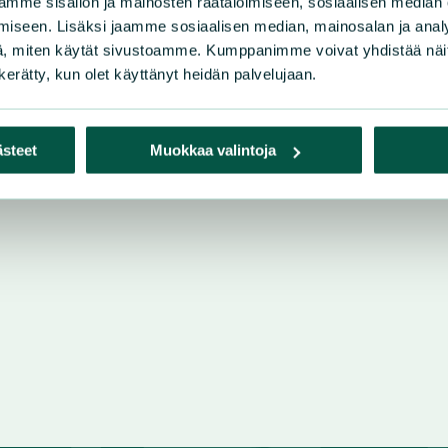
mme sisällön ja mainosten räätälöimiseen, sosiaalisen median
iseen. Lisäksi jaamme sosiaalisen median, mainosalan ja analy
, miten käytät sivustoamme. Kumppanimme voivat yhdistää näitä t
n kerätty, kun olet käyttänyt heidän palvelujaan.
istys ry
ästeet
Muokkaa valintoja