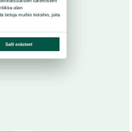
 ominaisuuksien tukemiseen
tiikka-alan
ietoja muihin tietoihin, joita
Salli evästeet