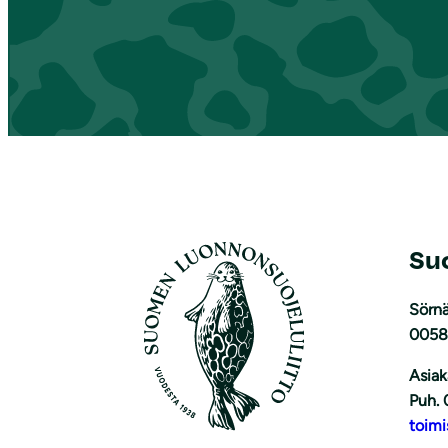
Su
Sörnä
0058
Asiak
Puh. 
toimi