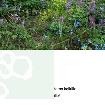
|
KKELIT
19.4.2026
tuusklubi 23.4.
uusklubissa inspiroiva kevätiltama kaikille
rpeukaloille ja kotipuutarhureille!