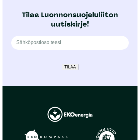
Tilaa Luonnonsuojeluliiton
uutiskirje!
TILAA