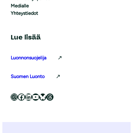
Medialle
Yhteystiedot
Lue lisää
Luonnonsuojelija
Suomen Luonto
Luonnonsuojeluliitto Instagramissa
Luonnonsuojeluliitto Facebookissa
Luonnonsuojeluliitto LinkedInissä
Luonnonsuojeluliiton YouTube-kanava
Luonnonsuojeluliitto Blueskyssa
Luonnonsuojeluliitto Threadsissa