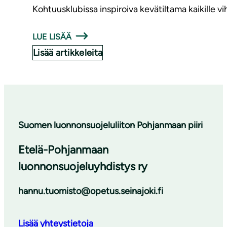
Kohtuusklubissa inspiroiva kevätiltama kaikille vi
LUE LISÄÄ
Lisää artikkeleita
Suomen luonnonsuojeluliiton Pohjanmaan piiri
Etelä-Pohjanmaan
luonnonsuojeluyhdistys ry
hannu.tuomisto@opetus.seinajoki.fi
Lisää yhteystietoja