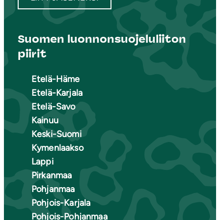
Suomen luonnonsuojeluliiton
piirit
Etelä-Häme
Etelä-Karjala
Etelä-Savo
Kainuu
Keski-Suomi
Kymenlaakso
Lappi
Pirkanmaa
Pohjanmaa
Pohjois-Karjala
Pohjois-Pohjanmaa