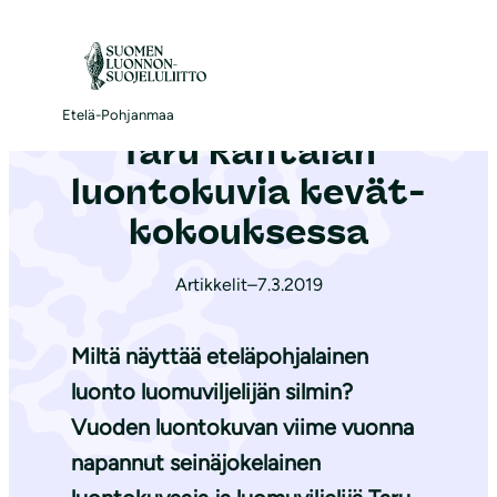
S
i
Etusivu
|
Ajankohtaista
|
Taru Rantalan luontokuvia ke­vät­ko­kouk­ses­sa
i
r
Etelä-Pohjanmaa
Taru Rantalan
r
y
luontokuvia ke­vät­
s
ko­kouk­ses­sa
i
s
Artikkelit
–
7.3.2019
ä
l
Miltä näyttää eteläpohjalainen
t
luonto luomuviljelijän silmin?
ö
Vuoden luontokuvan viime vuonna
ö
n
napannut seinäjokelainen