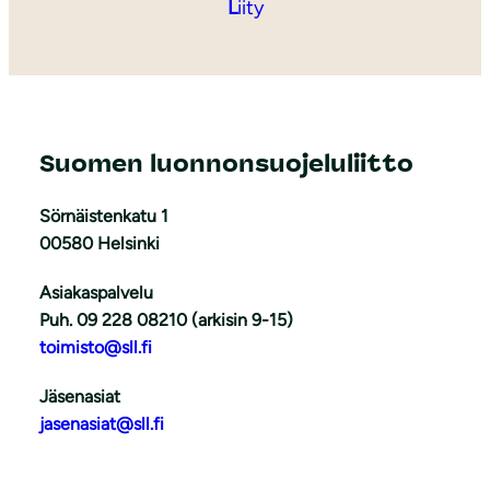
L
iity
Suomen luonnonsuojeluliitto
Sörnäistenkatu 1
00580 Helsinki
Asiakaspalvelu
Puh. 09 228 08210 (arkisin 9-15)
toimisto@sll.fi
Jäsenasiat
jasenasiat@sll.fi