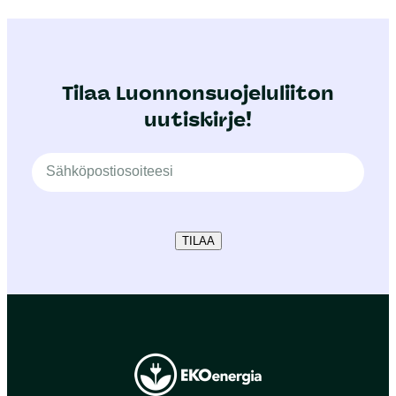
Tilaa Luonnonsuojeluliiton
uutiskirje!
TILAA