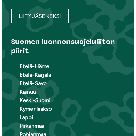
LIITY JÄSENEKSI
Suomen luonnonsuojeluliiton
piirit
Etelä-Häme
Etelä-Karjala
Etelä-Savo
Kainuu
Keski-Suomi
Kymenlaakso
Lappi
Pirkanmaa
Pohjanmaa