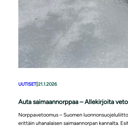
|
UUTISET
21.1.2026
Auta saimaannorppaa – Allekirjoita ve
Norppavetoomus – Suomen luonnonsuojeluliitto E
erittäin uhanalaisen saimaannorpan kannalta. Esit