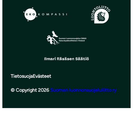
Tietosuoja
Evästeet
© Copyright 2026
Suomen luonnonsuojeluliitto ry