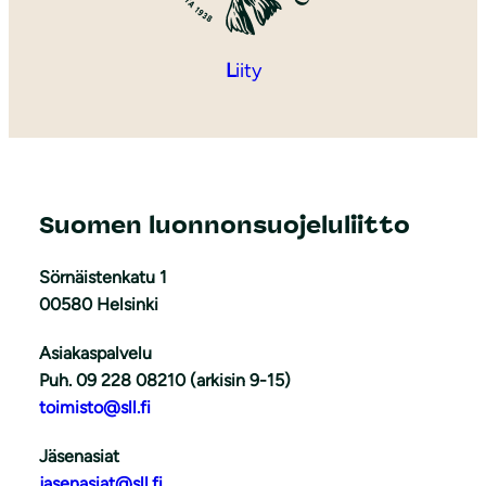
L
iity
Suomen luonnonsuojeluliitto
Sörnäistenkatu 1
00580 Helsinki
Asiakaspalvelu
Puh. 09 228 08210 (arkisin 9-15)
toimisto@sll.fi
Jäsenasiat
jasenasiat@sll.fi