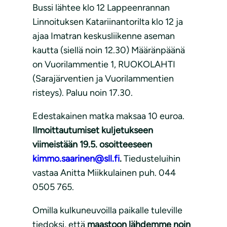
Bussi lähtee klo 12 Lappeenrannan
Linnoituksen Katariinantorilta klo 12 ja
ajaa Imatran keskusliikenne aseman
kautta (siellä noin 12.30) Määränpäänä
on Vuorilammentie 1, RUOKOLAHTI
(Sarajärventien ja Vuorilammentien
risteys). Paluu noin 17.30.
Edestakainen matka maksaa 10 euroa.
Ilmoittautumiset kuljetukseen
viimeistään 19.5. osoitteeseen
kimmo.saarinen@sll.fi
.
Tiedusteluihin
vastaa Anitta Miikkulainen puh. 044
0505 765.
Omilla kulkuneuvoilla paikalle tuleville
tiedoksi, että
maastoon lähdemme noin