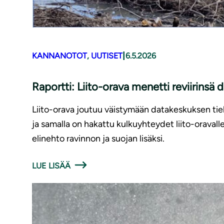
|
KANNANOTOT
, 
UUTISET
6.5.2026
Raportti: Liito-orava menetti reviirinsä
Liito-orava joutuu väistymään datakeskuksen tielt
ja samalla on hakattu kulkuyhteydet liito-oravalle
elinehto ravinnon ja suojan lisäksi.
LUE LISÄÄ