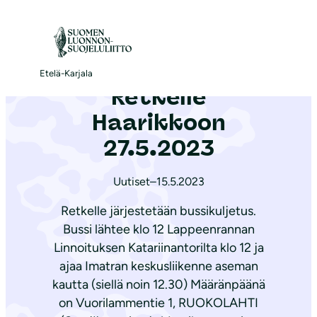
S
i
Etusivu
|
Ajankohtaista
|
Retkelle Haarikkoon 27.5.2023
i
r
Etelä-Karjala
Retkelle
r
y
Haarikkoon
s
27.5.2023
i
s
Uutiset
–
15.5.2023
ä
Retkelle järjestetään bussikuljetus.
l
Bussi lähtee klo 12 Lappeenrannan
t
Linnoituksen Katariinantorilta klo 12 ja
ö
ajaa Imatran keskusliikenne aseman
ö
kautta (siellä noin 12.30) Määränpäänä
n
on Vuorilammentie 1, RUOKOLAHTI