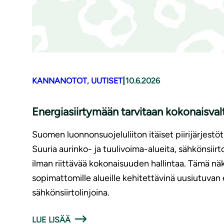
|
KANNANOTOT
, 
UUTISET
10.6.2026
Energiasiirtymään tarvitaan kokonaisva
Suomen luonnonsuojeluliiton itäiset piirijärjest
Suuria aurinko- ja tuulivoima-alueita, sähkönsii
ilman riittävää kokonaisuuden hallintaa. Tämä 
sopimattomille alueille kehitettävinä uusiutuvan
sähkönsiirtolinjoina.
LUE LISÄÄ