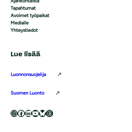
Ajankohtaista
Tapahtumat
Avoimet työpaikat
Medialle
Yhteystiedot
Lue lisää
Luonnonsuojelija
Suomen Luonto
Luonnonsuojeluliitto Instagramissa
Luonnonsuojeluliitto Facebookissa
Luonnonsuojeluliitto LinkedInissä
Luonnonsuojeluliiton YouTube-kanava
Luonnonsuojeluliitto Blueskyssa
Luonnonsuojeluliitto Threadsissa