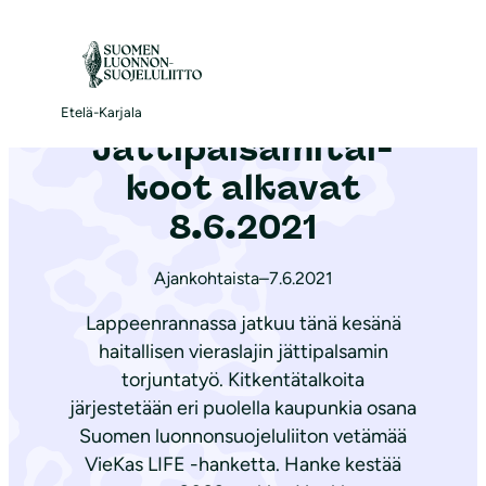
S
i
Etusivu
|
Ajankohtaista
|
Jät­ti­pal­sa­mi­tal­koot alkavat 8.6.2021
i
r
Etelä-Karjala
Jät­ti­pal­sa­mi­tal­
r
y
koot alkavat
s
8.6.2021
i
s
Ajankohtaista
–
7.6.2021
ä
Lappeenrannassa jatkuu tänä kesänä
l
haitallisen vieraslajin jättipalsamin
t
torjuntatyö. Kitkentätalkoita
ö
järjestetään eri puolella kaupunkia osana
ö
Suomen luonnonsuojeluliiton vetämää
n
VieKas LIFE -hanketta. Hanke kestää