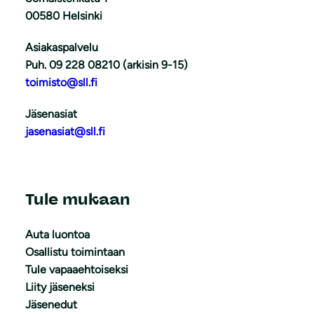
00580 Helsinki
Asiakaspalvelu
Puh. 09 228 08210 (arkisin 9-15)
toimisto@sll.fi
Jäsenasiat
jasenasiat@sll.fi
Tule mukaan
Auta luontoa
Osallistu toimintaan
Tule vapaaehtoiseksi
Liity jäseneksi
Jäsenedut