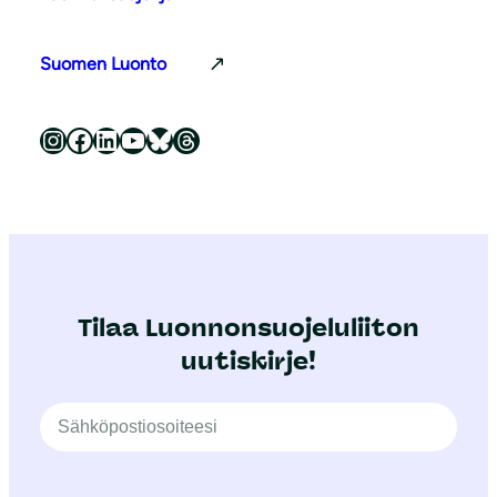
Suomen Luonto
Luonnonsuojeluliitto Instagramissa
Luonnonsuojeluliitto Facebookissa
Luonnonsuojeluliitto LinkedInissä
Luonnonsuojeluliiton YouTube-kanava
Luonnonsuojeluliitto Blueskyssa
Luonnonsuojeluliitto Threadsissa
Tilaa Luonnonsuojeluliiton
uutiskirje!