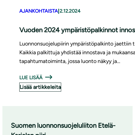
|
AJANKOHTAISTA
2.12.2024
Vuoden 2024 ym­pä­ris­tö­pal­kin­not innost
Luonnonsuojelupiirin ympäristöpalkinto jaettiin t
Kaikkia palkittuja yhdistää innostava ja mukaan
tapahtumatoiminta, jossa luonto näkyy ja…
LUE LISÄÄ
Lisää artikkeleita
Suomen luonnonsuojeluliiton Etelä-