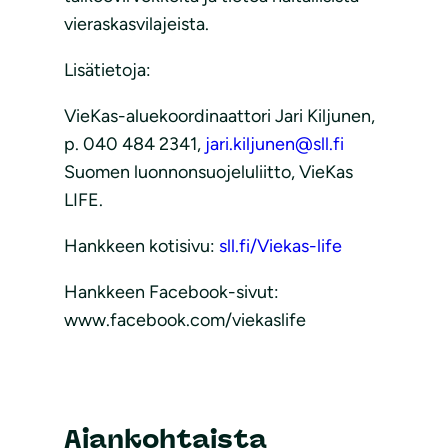
vieraskasvilajeista.
Lisätietoja:
VieKas-aluekoordinaattori Jari Kiljunen,
p. 040 484 2341,
jari.kiljunen@sll.fi
Suomen luonnonsuojeluliitto, VieKas
LIFE.
Hankkeen kotisivu:
sll.fi/Viekas-life
Hankkeen Facebook-sivut:
www.facebook.com/viekaslife
Ajankohtaista