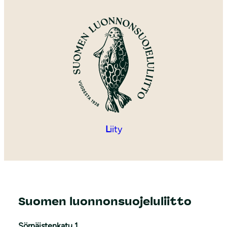
L
iity
Suomen luonnonsuojeluliitto
Sörnäistenkatu 1