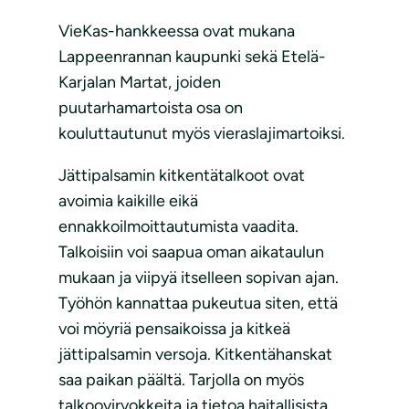
VieKas-hankkeessa ovat mukana
Lappeenrannan kaupunki sekä Etelä-
Karjalan Martat, joiden
puutarhamartoista osa on
kouluttautunut myös vieraslajimartoiksi.
Jättipalsamin kitkentätalkoot ovat
avoimia kaikille eikä
ennakkoilmoittautumista vaadita.
Talkoisiin voi saapua oman aikataulun
mukaan ja viipyä itselleen sopivan ajan.
Työhön kannattaa pukeutua siten, että
voi möyriä pensaikoissa ja kitkeä
jättipalsamin versoja. Kitkentähanskat
saa paikan päältä. Tarjolla on myös
talkoovirvokkeita ja tietoa haitallisista