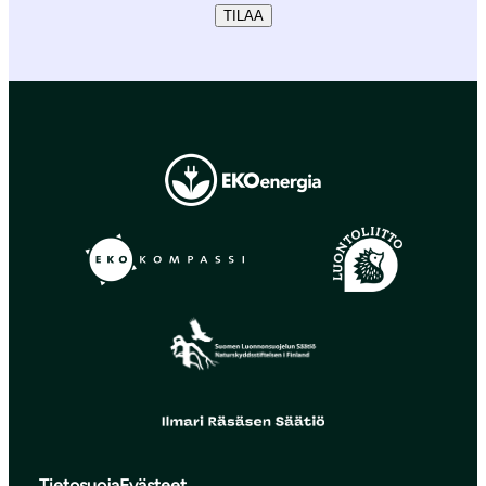
TILAA
Tietosuoja
Evästeet