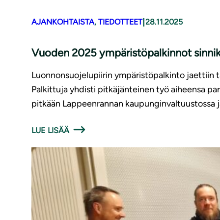
|
AJANKOHTAISTA
, 
TIEDOTTEET
28.11.2025
Vuoden 2025 ympäristöpalkinnot sinnikkä
Luonnonsuojelupiirin ympäristöpalkinto jaettiin tä
Palkittuja yhdisti pitkäjänteinen työ aiheensa p
pitkään Lappeenrannan kaupunginvaltuustossa j
LUE LISÄÄ