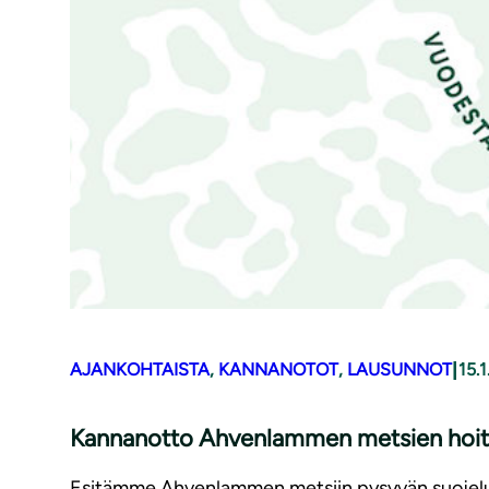
|
AJANKOHTAISTA
, 
KANNANOTOT
, 
LAUSUNNOT
15.
Kannanotto Ahvenlammen metsien hoito
Esitämme Ahvenlammen metsiin pysyvän suojelu- j