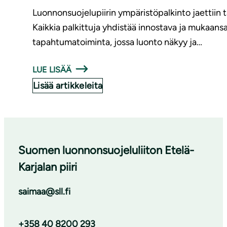
Luonnonsuojelupiirin ympäristöpalkinto jaettiin t
Kaikkia palkittuja yhdistää innostava ja mukaan
tapahtumatoiminta, jossa luonto näkyy ja…
LUE LISÄÄ
Lisää artikkeleita
Suomen luonnonsuojeluliiton Etelä-
Karjalan piiri
saimaa@sll.fi
+358 40 8200 293