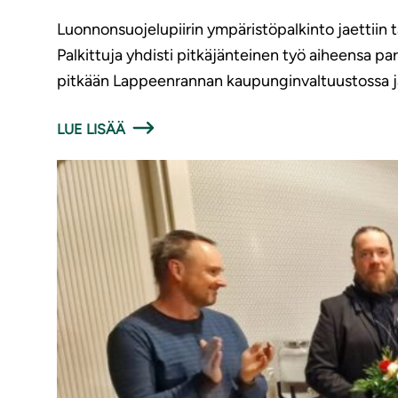
Luonnonsuojelupiirin ympäristöpalkinto jaettiin tä
Palkittuja yhdisti pitkäjänteinen työ aiheensa p
pitkään Lappeenrannan kaupunginvaltuustossa j
LUE LISÄÄ