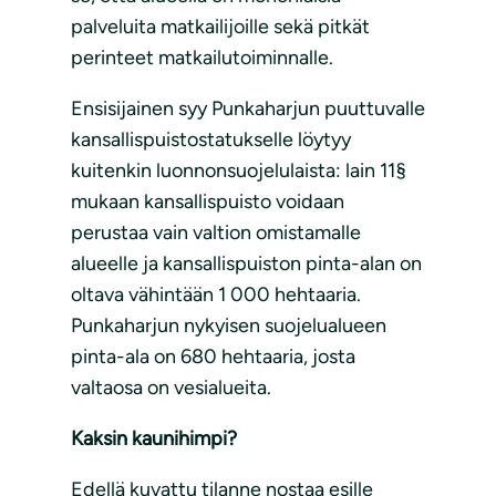
palveluita matkailijoille sekä pitkät
perinteet matkailutoiminnalle.
Ensisijainen syy Punkaharjun puuttuvalle
kansallispuistostatukselle löytyy
kuitenkin luonnonsuojelulaista: lain 11§
mukaan kansallispuisto voidaan
perustaa vain valtion omistamalle
alueelle ja kansallispuiston pinta-alan on
oltava vähintään 1 000 hehtaaria.
Punkaharjun nykyisen suojelualueen
pinta-ala on 680 hehtaaria, josta
valtaosa on vesialueita.
Kaksin kaunihimpi?
Edellä kuvattu tilanne nostaa esille