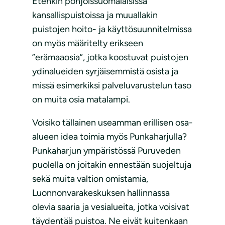
Etenkin pohjoissuomalaisissa
kansallispuistoissa ja muuallakin
puistojen hoito- ja käyttösuunnitelmissa
on myös määritelty erikseen
”erämaaosia”, jotka koostuvat puistojen
ydinalueiden syrjäisemmistä osista ja
missä esimerkiksi palveluvarustelun taso
on muita osia matalampi.
Voisiko tällainen useamman erillisen osa-
alueen idea toimia myös Punkaharjulla?
Punkaharjun ympäristössä Puruveden
puolella on joitakin ennestään suojeltuja
sekä muita valtion omistamia,
Luonnonvarakeskuksen hallinnassa
olevia saaria ja vesialueita, jotka voisivat
täydentää puistoa. Ne eivät kuitenkaan