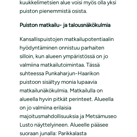
kuukkelimetsien alue voisi myös olla yksi
puiston pienemmistä osista.
Puiston matkailu- ja talousnäkökulmia
Kansallispuistojen matkailupotentiaalin
hyödyntäminen onnistuu parhaiten
silloin, kun alueen ympäristössä on jo
valmiina matkailutoimintaa. Tässä
suhteessa Punkaharjun-Haarikon
puistoon sisältyy monia lupaavia
matkailunäkökulmia. Matkailulla on
alueella hyvin pitkät perinteet. Alueella
on jo valmiina erilaisia
majoitusmahdollisuuksia ja Metsämuseo
Lusto näyttelyineen. Alueelle pääsee
suoraan junalla: Parikkalasta