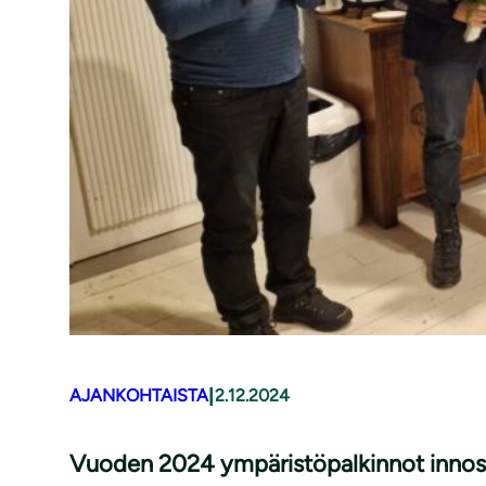
|
AJANKOHTAISTA
2.12.2024
Vuoden 2024 ym­pä­ris­tö­pal­kin­not innost