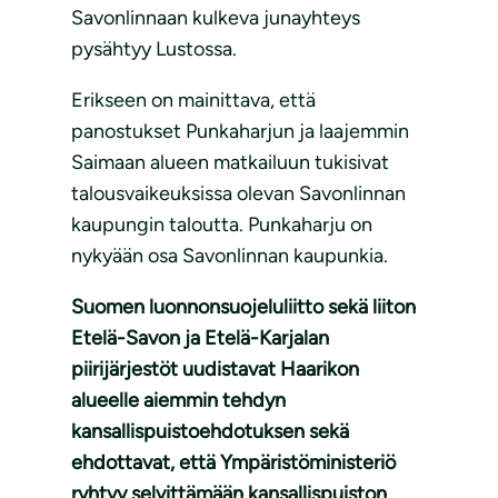
Savonlinnaan kulkeva junayhteys
pysähtyy Lustossa.
Erikseen on mainittava, että
panostukset Punkaharjun ja laajemmin
Saimaan alueen matkailuun tukisivat
talousvaikeuksissa olevan Savonlinnan
kaupungin taloutta. Punkaharju on
nykyään osa Savonlinnan kaupunkia.
Suomen luonnonsuojeluliitto sekä liiton
Etelä-Savon ja Etelä-Karjalan
piirijärjestöt uudistavat Haarikon
alueelle aiemmin tehdyn
kansallispuistoehdotuksen sekä
ehdottavat, että Ympäristöministeriö
ryhtyy selvittämään kansallispuiston