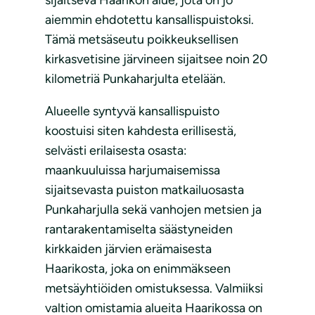
sijaitseva Haarikon alue, jota on jo
aiemmin ehdotettu kansallispuistoksi.
Tämä metsäseutu poikkeuksellisen
kirkasvetisine järvineen sijaitsee noin 20
kilometriä Punkaharjulta etelään.
Alueelle syntyvä kansallispuisto
koostuisi siten kahdesta erillisestä,
selvästi erilaisesta osasta:
maankuuluissa harjumaisemissa
sijaitsevasta puiston matkailuosasta
Punkaharjulla sekä vanhojen metsien ja
rantarakentamiselta säästyneiden
kirkkaiden järvien erämaisesta
Haarikosta, joka on enimmäkseen
metsäyhtiöiden omistuksessa. Valmiiksi
valtion omistamia alueita Haarikossa on