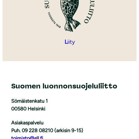
L
iity
Suomen luonnonsuojeluliitto
Sörnäistenkatu 1
00580 Helsinki
Asiakaspalvelu
Puh. 09 228 08210 (arkisin 9-15)
toimisto@sll.fi