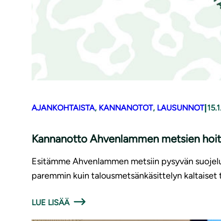
|
AJANKOHTAISTA
, 
KANNANOTOT
, 
LAUSUNNOT
15.
Kannanotto Ahvenlammen metsien hoito
Esitämme Ahvenlammen metsiin pysyvän suojelu- j
paremmin kuin talousmetsänkäsittelyn kaltaiset 
LUE LISÄÄ