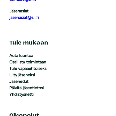
Jäsenasiat
jasenasiat@sll.fi
Tule mukaan
Auta luontoa
Osallistu toimintaan
Tule vapaaehtoiseksi
Liity jäseneksi
Jäsenedut
Päivitä jäsentietosi
Yhdistysnetti
Oikopolut