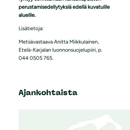
perustamisedellytyksiä edellä kuvatuille
alueille.
Lisätietoja:
Metsävastaava Anitta Miikkulainen,
Etelä-Karjalan luonnonsuojelupiiri, p.
044 0505 765.
Ajankohtaista