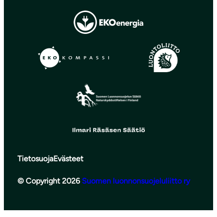
Tietosuoja
Evästeet
© Copyright 2026
Suomen luonnonsuojeluliitto ry