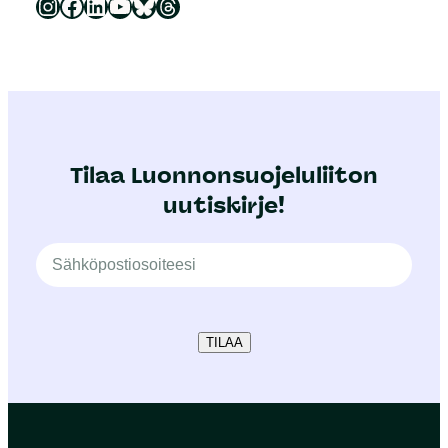
Luonnonsuojeluliitto Instagramissa
Luonnonsuojeluliitto Facebookissa
Luonnonsuojeluliitto LinkedInissä
Luonnonsuojeluliiton YouTube-kanava
Luonnonsuojeluliitto Blueskyssa
Luonnonsuojeluliitto Threadsissa
Tilaa Luonnonsuojeluliiton
uutiskirje!
TILAA