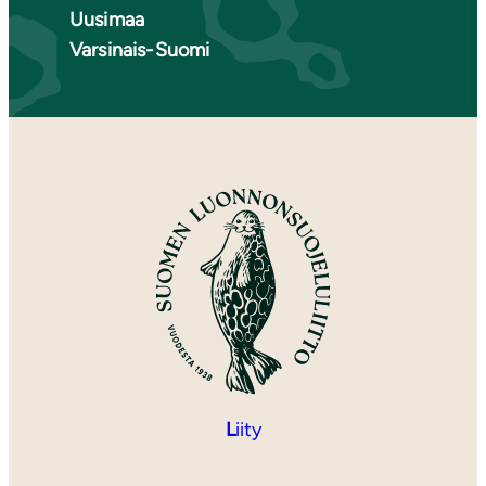
Uusimaa
Varsinais-Suomi
L
iity