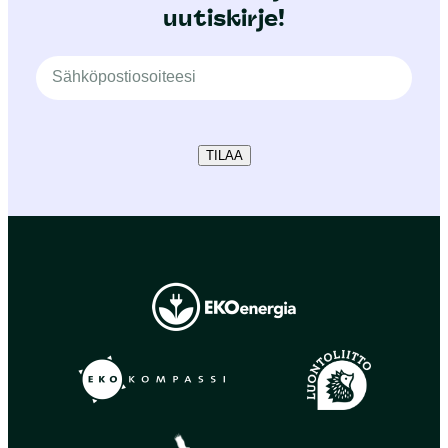
uutiskirje!
TILAA