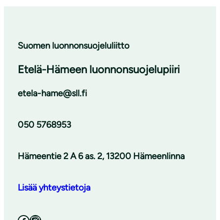
Suomen luonnonsuojeluliitto
Etelä-Hämeen luonnonsuojelupiiri
etela-hame@sll.fi
050 5768953
Hämeentie 2 A 6 as. 2, 13200 Hämeenlinna
Lisää yhteystietoja