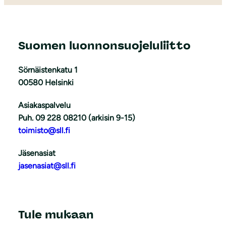
Suomen luonnonsuojeluliitto
Sörnäistenkatu 1
00580 Helsinki
Asiakaspalvelu
Puh. 09 228 08210 (arkisin 9-15)
toimisto@sll.fi
Jäsenasiat
jasenasiat@sll.fi
Tule mukaan