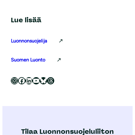
Lue lisää
Luonnonsuojelija
Suomen Luonto
Luonnonsuojeluliitto Instagramissa
Luonnonsuojeluliitto Facebookissa
Luonnonsuojeluliitto LinkedInissä
Luonnonsuojeluliiton YouTube-kanava
Luonnonsuojeluliitto Blueskyssa
Luonnonsuojeluliitto Threadsissa
Tilaa Luonnonsuojeluliiton