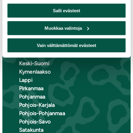
Suomen luonnonsuojeluliiton
Salli evästeet
piirit
Muokkaa valintoja
Etelä-Häme
Etelä-Karjala
Vain välttämättömät evästeet
Etelä-Savo
Kainuu
Keski-Suomi
Kymenlaakso
Lappi
Pirkanmaa
Pohjanmaa
Pohjois-Karjala
Pohjois-Pohjanmaa
Pohjois-Savo
Satakunta