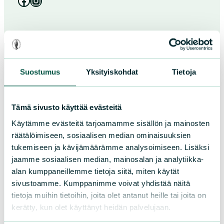
Facebook
Instagram
Suostumus
Yksityiskohdat
Tietoja
Paikallistoiminta
Tämä sivusto käyttää evästeitä
Osallistu tapahtumaan
Käytämme evästeitä tarjoamamme sisällön ja mainosten
Tule vapaaehtoiseksi
räätälöimiseen, sosiaalisen median ominaisuuksien
Liity jäseneksi
tukemiseen ja kävijämäärämme analysoimiseen. Lisäksi
Piirit ja yhdistykset
jaamme sosiaalisen median, mainosalan ja analytiikka-
alan kumppaneillemme tietoja siitä, miten käytät
sivustoamme. Kumppanimme voivat yhdistää näitä
LIITY JÄSENEKSI
tietoja muihin tietoihin, joita olet antanut heille tai joita on
kerätty, kun olet käyttänyt heidän palvelujaan.