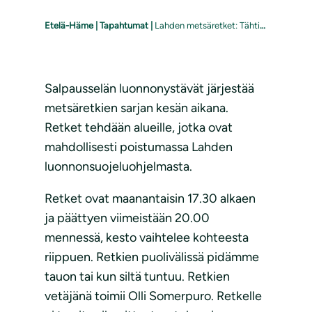
Etelä-Häme
|
Tapahtumat
|
Lahden metsäretket: Tähtitornin metsä
Salpausselän luonnonystävät järjestää
metsäretkien sarjan kesän aikana.
Retket tehdään alueille, jotka ovat
mahdollisesti poistumassa Lahden
luonnonsuojeluohjelmasta.
Retket ovat maanantaisin 17.30 alkaen
ja päättyen viimeistään 20.00
mennessä, kesto vaihtelee kohteesta
riippuen. Retkien puolivälissä pidämme
tauon tai kun siltä tuntuu. Retkien
vetäjänä toimii Olli Somerpuro. Retkelle