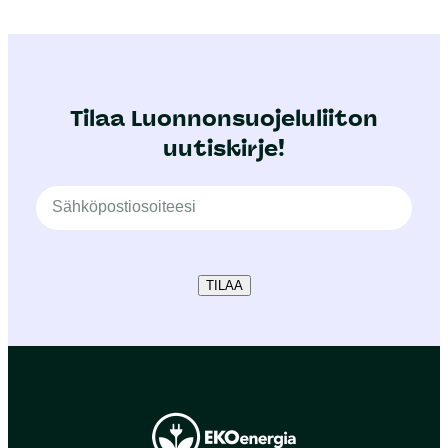
Tilaa Luonnonsuojeluliiton
uutiskirje!
TILAA