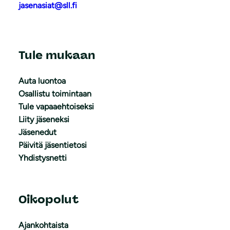
jasenasiat@sll.fi
Tule mukaan
Auta luontoa
Osallistu toimintaan
Tule vapaaehtoiseksi
Liity jäseneksi
Jäsenedut
Päivitä jäsentietosi
Yhdistysnetti
Oikopolut
Ajankohtaista