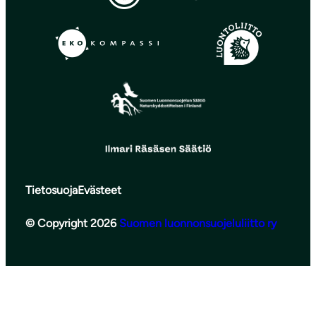
Tietosuoja
Evästeet
© Copyright 2026
Suomen luonnonsuojeluliitto ry