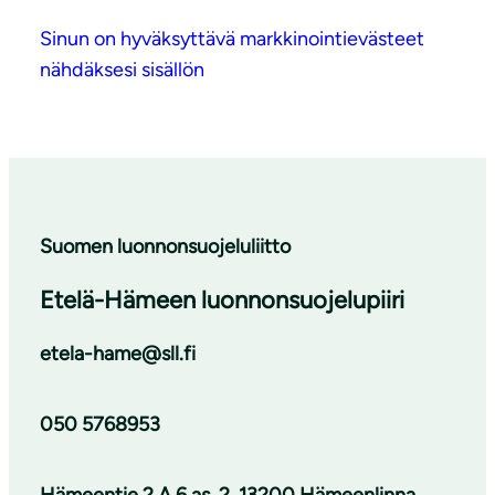
Sinun on hyväksyttävä markkinointievästeet
nähdäksesi sisällön
Suomen luonnonsuojeluliitto
Etelä-Hämeen luonnonsuojelupiiri
etela-hame@sll.fi
050 5768953