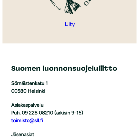
L
iity
Suomen luonnonsuojeluliitto
Sörnäistenkatu 1
00580 Helsinki
Asiakaspalvelu
Puh. 09 228 08210 (arkisin 9-15)
toimisto@sll.fi
Jäsenasiat