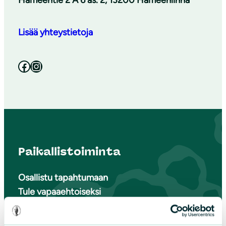
Hämeentie 2 A 6 as. 2, 13200 Hämeenlinna
Lisää yhteystietoja
Facebook
Instagram
Paikallistoiminta
Osallistu tapahtumaan
Tule vapaaehtoiseksi
Liity jäseneksi
Piirit ja yhdistykset