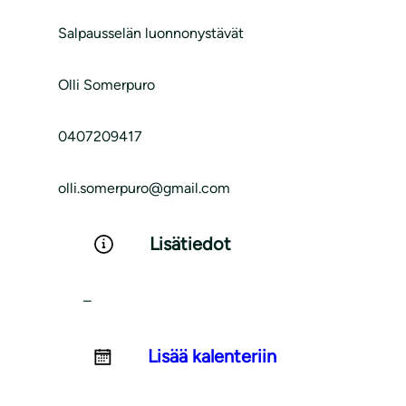
Salpausselän luonnonystävät
Olli Somerpuro
0407209417
olli.somerpuro@gmail.com
Lisätiedot
–
Lisää kalenteriin