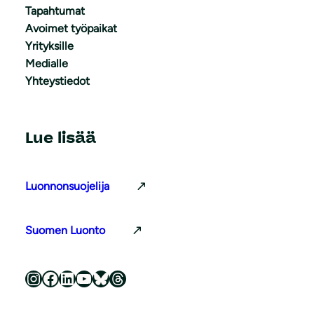
Tapahtumat
Avoimet työpaikat
Yrityksille
Medialle
Yhteystiedot
Lue lisää
Luonnonsuojelija
Suomen Luonto
Luonnonsuojeluliitto Instagramissa
Luonnonsuojeluliitto Facebookissa
Luonnonsuojeluliitto LinkedInissä
Luonnonsuojeluliiton YouTube-kanava
Luonnonsuojeluliitto Blueskyssa
Luonnonsuojeluliitto Threadsissa