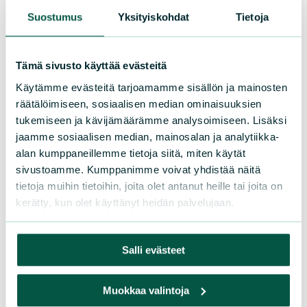
Suostumus
Yksityiskohdat
Tietoja
LIITY JÄSENEKSI
Tämä sivusto käyttää evästeitä
Käytämme evästeitä tarjoamamme sisällön ja mainosten
Suomen luonnonsuojeluliiton
räätälöimiseen, sosiaalisen median ominaisuuksien
tukemiseen ja kävijämäärämme analysoimiseen. Lisäksi
piirit
jaamme sosiaalisen median, mainosalan ja analytiikka-
alan kumppaneillemme tietoja siitä, miten käytät
Etelä-Häme
sivustoamme. Kumppanimme voivat yhdistää näitä
Etelä-Karjala
tietoja muihin tietoihin, joita olet antanut heille tai joita on
Etelä-Savo
kerätty, kun olet käyttänyt heidän palvelujaan.
Kainuu
Keski-Suomi
Salli evästeet
Kymenlaakso
Lappi
Muokkaa valintoja
Pirkanmaa