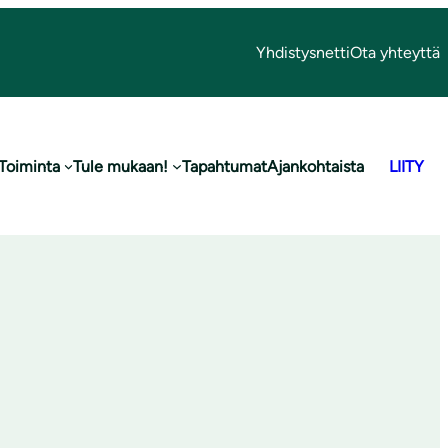
Yhdistysnetti
Ota yhteyttä
Toiminta
Tule mukaan!
Tapahtumat
Ajankohtaista
LIITY