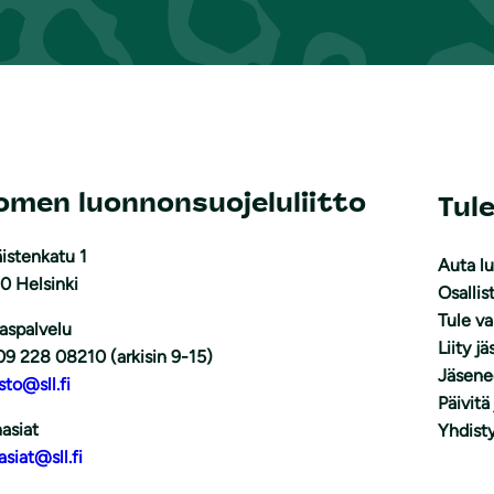
omen luonnonsuojeluliitto
Tul
istenkatu 1
Auta l
0 Helsinki
Osallis
Tule v
aspalvelu
Liity j
09 228 08210 (arkisin 9-15)
Jäsene
sto@sll.fi
Päivitä
asiat
Yhdisty
asiat@sll.fi