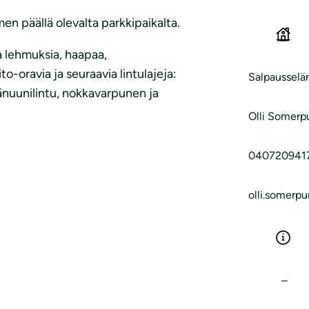
men päällä olevalta parkkipaikalta.
a lehmuksia, haapaa,
to-oravia ja seuraavia lintulajeja:
Salpausselä
änuunilintu, nokkavarpunen ja
Olli Somerp
040720941
olli.somerp
–