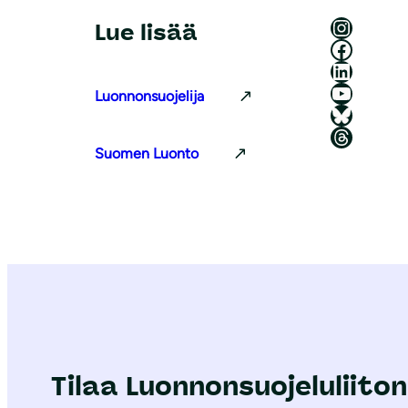
Luonnonsuojeluliitto Instagramissa
Lue lisää
Luonnonsuojeluliitto Facebookissa
Luonnonsuojeluliitto LinkedInissä
Luonnonsuojeluliiton YouTube-kanava
Luonnonsuojelija
Luonnonsuojeluliitto Blueskyssa
Luonnonsuojeluliitto Threadsissa
Suomen Luonto
Tilaa Luonnonsuojeluliiton