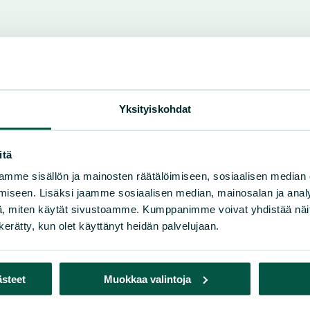
Yksityiskohdat
itä
mme sisällön ja mainosten räätälöimiseen, sosiaalisen median
iseen. Lisäksi jaamme sosiaalisen median, mainosalan ja analy
, miten käytät sivustoamme. Kumppanimme voivat yhdistää näitä t
n kerätty, kun olet käyttänyt heidän palvelujaan.
ästeet
Muokkaa valintoja