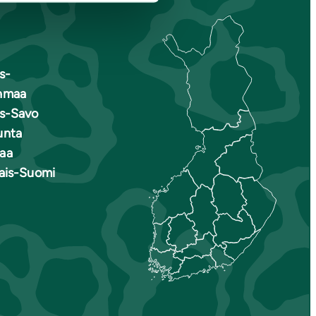
s-
nmaa
is-Savo
unta
aa
nais-Suomi