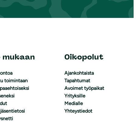
e mukaan
Oikopolut
uontoa
Ajankohtaista
tu toimintaan
Tapahtumat
apaaehtoiseksi
Avoimet työpaikat
äseneksi
Yrityksille
dut
Medialle
 jäsentietosi
Yhteystiedot
snetti