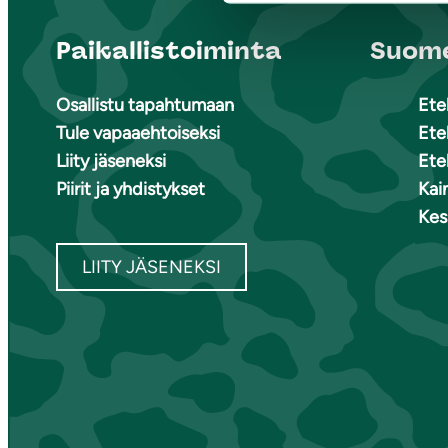
Paikallistoiminta
Suome
Osallistu tapahtumaan
Ete
Tule vapaaehtoiseksi
Ete
Liity jäseneksi
Ete
Piirit ja yhdistykset
Kai
Kes
LIITY JÄSENEKSI