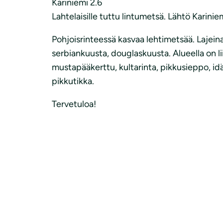
Kariniemi 2.6
Lahtelaisille tuttu lintumetsä. Lähtö Karinie
Pohjoisrinteessä kasvaa lehtimetsää. Lajein
serbiankuusta, douglaskuusta. Alueella on lii
mustapääkerttu, kultarinta, pikkusieppo, id
pikkutikka.
Tervetuloa!