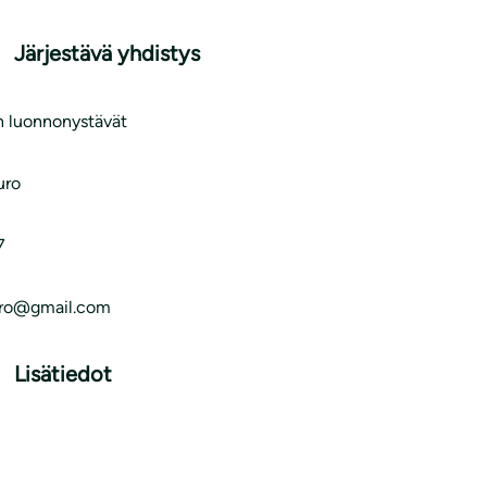
Järjestävä yhdistys
n luonnonystävät
uro
7
uro@gmail.com
Lisätiedot