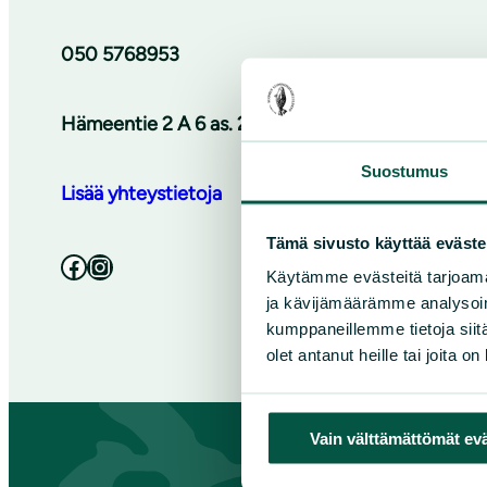
050 5768953
Hämeentie 2 A 6 as. 2, 13200 Hämeenlinna
Suostumus
Lisää yhteystietoja
Tämä sivusto käyttää eväste
Facebook
Instagram
Käytämme evästeitä tarjoama
ja kävijämäärämme analysoim
kumppaneillemme tietoja siitä
olet antanut heille tai joita o
Vain välttämättömät ev