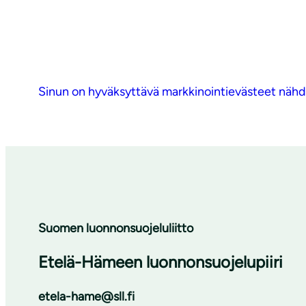
Sinun on hyväksyttävä markkinointievästeet nähdä
Suomen luonnonsuojeluliitto
Etelä-Hämeen luonnonsuojelupiiri
etela-hame@sll.fi