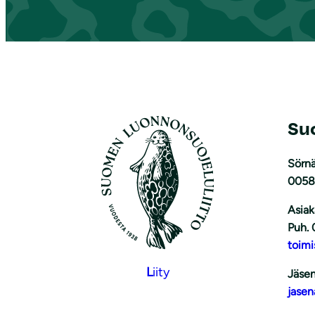
Su
Sörnä
0058
Asiak
Puh. 
toimi
L
iity
Jäsen
jasen