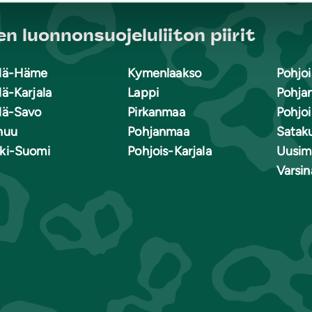
n luonnonsuojeluliiton piirit
lä-Häme
Kymenlaakso
Pohjoi
lä-Karjala
Lappi
Pohja
lä-Savo
Pirkanmaa
Pohjo
nuu
Pohjanmaa
Satak
ki-Suomi
Pohjois-Karjala
Uusim
Varsi