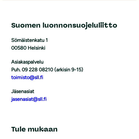
Suomen luonnonsuojeluliitto
Sörnäistenkatu 1
00580 Helsinki
Asiakaspalvelu
Puh. 09 228 08210 (arkisin 9-15)
toimisto@sll.fi
Jäsenasiat
jasenasiat@sll.fi
Tule mukaan