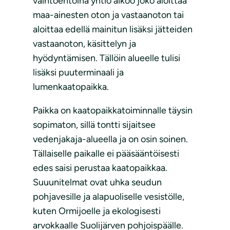
vaihtoehtoina yhtiö aikoo joko aloittaa
maa-ainesten oton ja vastaanoton tai
aloittaa edellä mainitun lisäksi jätteiden
vastaanoton, käsittelyn ja
hyödyntämisen. Tällöin alueelle tulisi
lisäksi puuterminaali ja
lumenkaatopaikka.
Paikka on kaatopaikkatoiminnalle täysin
sopimaton, sillä tontti sijaitsee
vedenjakaja-alueella ja on osin soinen.
Tällaiselle paikalle ei pääsääntöisesti
edes saisi perustaa kaatopaikkaa.
Suuunitelmat ovat uhka seudun
pohjavesille ja alapuoliselle vesistölle,
kuten Ormijoelle ja ekologisesti
arvokkaalle Suolijärven pohjoispäälle.