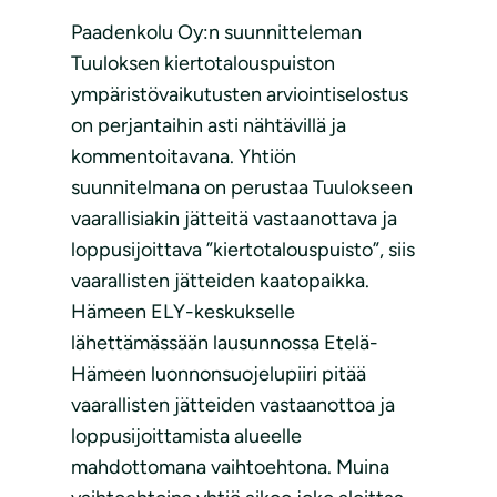
Paadenkolu Oy:n suunnitteleman
Tuuloksen kiertotalouspuiston
ympäristövaikutusten arviointiselostus
on perjantaihin asti nähtävillä ja
kommentoitavana. Yhtiön
suunnitelmana on perustaa Tuulokseen
vaarallisiakin jätteitä vastaanottava ja
loppusijoittava ”kiertotalouspuisto”, siis
vaarallisten jätteiden kaatopaikka.
Hämeen ELY-keskukselle
lähettämässään lausunnossa Etelä-
Hämeen luonnonsuojelupiiri pitää
vaarallisten jätteiden vastaanottoa ja
loppusijoittamista alueelle
mahdottomana vaihtoehtona. Muina