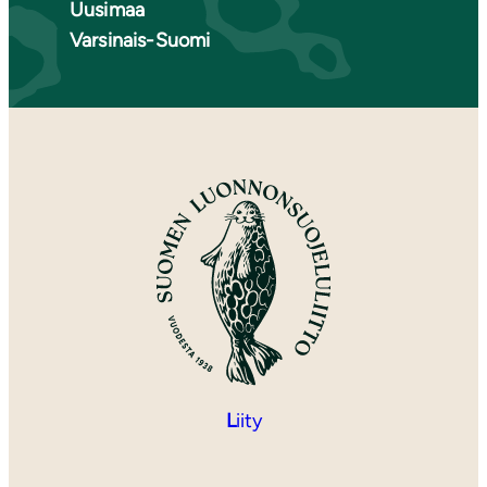
Uusimaa
Varsinais-Suomi
L
iity