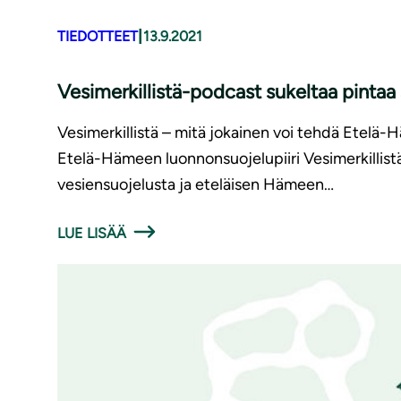
|
TIEDOTTEET
13.9.2021
Ve­si­mer­kil­lis­tä-podcast sukeltaa pin
Vesimerkillistä – mitä jokainen voi tehdä Etelä-
Etelä-Hämeen luonnonsuojelupiiri Vesimerkillist
vesiensuojelusta ja eteläisen Hämeen…
LUE LISÄÄ