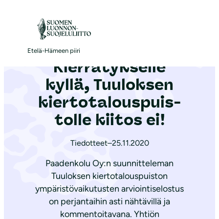
S
i
Etelä-Häme
|
Ajankohtaista
|
Kierrätykselle kyllä, Tuuloksen kier­to­ta­lous­puis­tol­le kiitos ei!
i
r
Etelä-Hämeen piiri
Kierrätykselle
r
y
kyllä, Tuuloksen
s
kier­to­ta­lous­puis­
i
tol­le kiitos ei!
s
ä
Tiedotteet
–
25.11.2020
l
t
Paadenkolu Oy:n suunnitteleman
ö
Tuuloksen kiertotalouspuiston
ö
ympäristövaikutusten arviointiselostus
on perjantaihin asti nähtävillä ja
n
kommentoitavana. Yhtiön