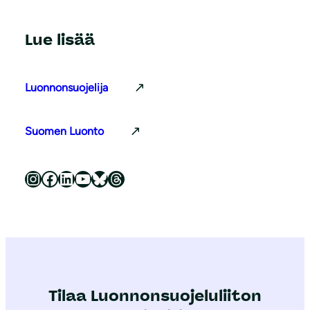
Lue lisää
Luonnonsuojelija
Suomen Luonto
Luonnonsuojeluliitto Instagramissa
Luonnonsuojeluliitto Facebookissa
Luonnonsuojeluliitto LinkedInissä
Luonnonsuojeluliiton YouTube-kanava
Luonnonsuojeluliitto Blueskyssa
Luonnonsuojeluliitto Threadsissa
Tilaa Luonnonsuojeluliiton