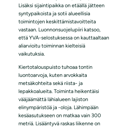
Lisäksi sijaintipaikka on etäällä jätteen
syntypaikoista ja sotii alueellisia
toimintojen keskittämistavoitteita
vastaan. Luonnonsuojelupiiri katsoo,
että YVA-selostuksessa on kauttaaltaan
aliarvioitu toiminnan kielteisiä
vaikutuksia.
Kiertotalouspuisto tuhoaa tontin
luontoarvoja, kuten arvokkaita
metsäkohteita sekä riista- ja
lepakkoalueita. Toiminta heikentäisi
vääjäämättä lähialueen lajiston
elinympäristöä ja -oloja. Lähimpään
kesäasutukseen on matkaa vain 300
metriä. Lisääntyvä raskas liikenne on