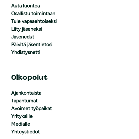
Auta luontoa
Osallistu toimintaan
Tule vapaaehtoiseksi
Liity jäseneksi
Jäsenedut
Päivitä jäsentietosi
Yhdistysnetti
Oikopolut
Ajankohtaista
Tapahtumat
Avoimet työpaikat
Yrityksille
Medialle
Yhteystiedot