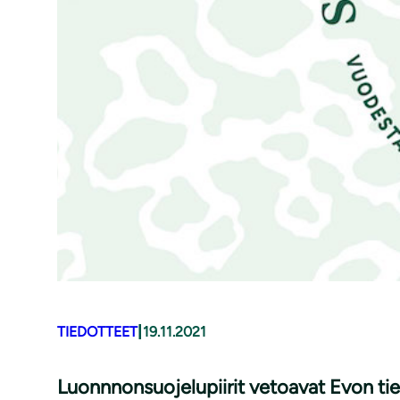
|
TIEDOTTEET
19.11.2021
Luonn­non­suo­je­lu­pii­rit vetoavat Evon tie­