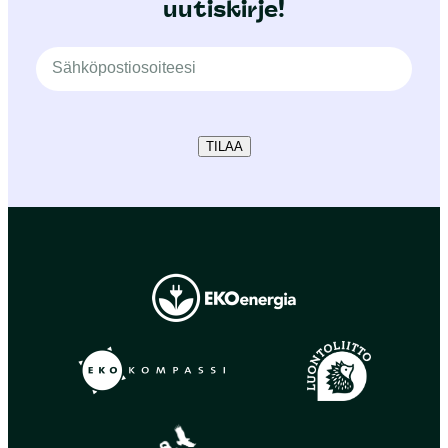
uutiskirje!
TILAA