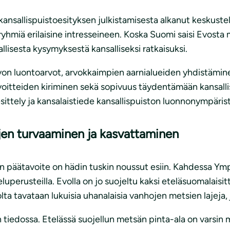
dekansallispuistoesityksen julkistamisesta alkanut keskus
äryhmiä erilaisine intresseineen. Koska Suomi saisi Evos
llisesta kysymyksestä kansalliseksi ratkaisuksi.
Evon luontoarvot, arvokkaimpien aarnialueiden yhdistämi
oitteiden kiriminen sekä sopivuus täydentämään kansalli
sittely ja kansalaistiede kansallispuiston luonnonympäris
jen turvaaminen ja kasvattaminen
n päätavoite on hädin tuskin noussut esiin. Kahdessa Ym
luperusteilla. Evolla on jo suojeltu kaksi eteläsuomalaisit
olta tavataan lukuisia uhanalaisia vanhojen metsien lajeja,
iedossa. Etelässä suojellun metsän pinta-ala on varsin m