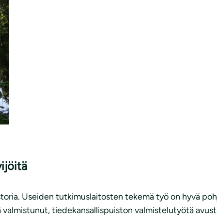
ijöitä
storia. Useiden tutkimuslaitosten tekemä työ on hyvä poh
elä valmistunut, tiedekansallispuiston valmistelutyötä avu