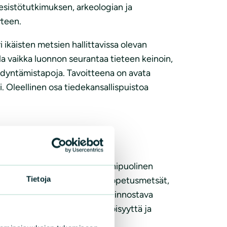
esistötutkimuksen, arkeologian ja
yteen.
 ikäisten metsien hallittavissa olevan
lla vaikka luonnon seurantaa tieteen keinoin,
hyödyntämistapoja. Tavoitteena on avata
i. Oleellinen osa tiedekansallispuistoa
yötä koko Evosta kasvaisi monipuolinen
Tietoja
ttikorkeakoulun tarvitsemat opetusmetsät,
einen kansallispuisto olisi kiinnostava
on peräänkuulutetu monikäyttöisyyttä ja