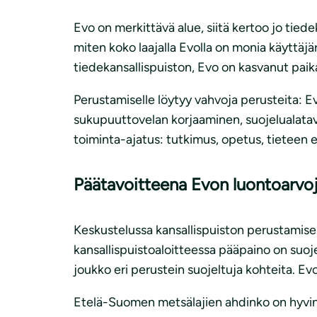
Evo on merkittävä alue, siitä kertoo jo tie
miten koko laajalla Evolla on monia käyttäj
tiedekansallispuiston, Evo on kasvanut paika
Perustamiselle löytyy vahvoja perusteita: 
sukupuuttovelan korjaaminen, suojelualatav
toiminta-ajatus: tutkimus, opetus, tieteen e
Päätavoitteena Evon luontoarvo
Keskustelussa kansallispuiston perustamise
kansallispuistoaloitteessa pääpaino on suoje
joukko eri perustein suojeltuja kohteita. Ev
Etelä-Suomen metsälajien ahdinko on hyvin t