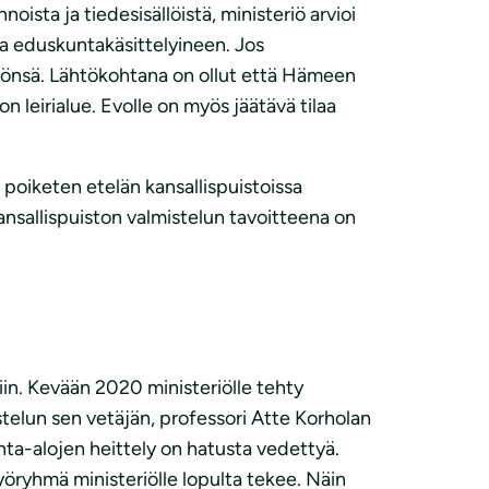
sta ja tiedesisällöistä, ministeriö arvioi
 ja eduskuntakäsittelyineen. Jos
äntönsä. Lähtökohtana on ollut että Hämeen
 leirialue. Evolle on myös jäätävä tilaa
a poiketen etelän kansallispuistoissa
ansallispuiston valmistelun tavoitteena on
iin. Kevään 2020 ministeriölle tehty
istelun sen vetäjän, professori Atte Korholan
inta-alojen heittely on hatusta vedettyä.
yöryhmä ministeriölle lopulta tekee. Näin