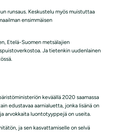
telun runsaus. Keskustelu myös muistuttaa
ta maailman ensimmäisen
nen, Etelä-Suomen metsälajien
spuistoverkostoa. Ja tietenkin uudenlainen
tössä.
päristöministeriön keväällä 2020 saamassa
tain edustavaa aarnialuetta, jonka lisänä on
 ja arvokkaita luontotyyppejä on useita.
itätön, ja sen kasvattamiselle on selvä