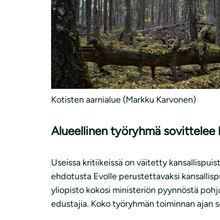
Kotisten aarnialue (Markku Karvonen)
Alueellinen työryhmä sovittelee k
Useissa kritiikeissä on väitetty kansallispui
ehdotusta Evolle perustettavaksi kansallispu
yliopisto kokosi ministeriön pyynnöstä pohja
edustajia. Koko työryhmän toiminnan ajan se 