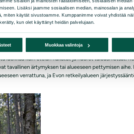
mme sisällön ja mainosten räätälöimiseen, sosiaalisen median
iseen. Lisäksi jaamme sosiaalisen median, mainosalan ja analy
estävän Evon kehittämistä. Toisen näkökulman mukaan veto
, miten käytät sivustoamme. Kumppanimme voivat yhdistää näitä t
keinotoiminnalle, jo kansallispuistojen imagoarvonkin takia
n kerätty, kun olet käyttänyt heidän palvelujaan.
issuunnitelman. Suunnitelman tavoitteet voivat toteutua 
elä ole, ja pääosin rakentamiskohteet sijaitsevat joka tap
ästeet
Muokkaa valintoja
olisi entistä elämyksellisempi Evo. He saisivat patikoida l
ta luokkaa kuin etelän hakatut ja nuoret talousmetsät. Re
at tavallinen ärtymyksen tai alueeseen pettymisen aihe. Ka
lueeseen verrattuna, ja Evon retkeilyalueen järjestyssäänt