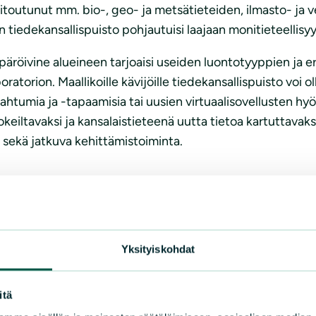
toutunut mm. bio-, geo- ja metsätieteiden, ilmasto- ja v
 tiedekansallispuisto pohjautuisi laajaan monitieteellisy
röivine alueineen tarjoaisi useiden luontotyyppien ja eri
atorion. Maallikoille kävijöille tiedekansallispuisto voi o
tapahtumia ja -tapaamisia tai uusien virtuaalisovellusten 
keiltavaksi ja kansalaistieteenä uutta tietoa kartuttavaks
s sekä jatkuva kehittämistoiminta.
kokonaisuus
tavoiteltuna kansallispuistona. Tiedekansallispuiston m
Yksityiskohdat
avoin yhteen kansallispuisto toimintoineen, Hämeen amma
alue sekä ympäröivät metsämaat. Metsäopetukselle monitiet
isivät kansallispuiston ylläpitämiä palveluja. Kun Evolta 
itä
ri alueilla.