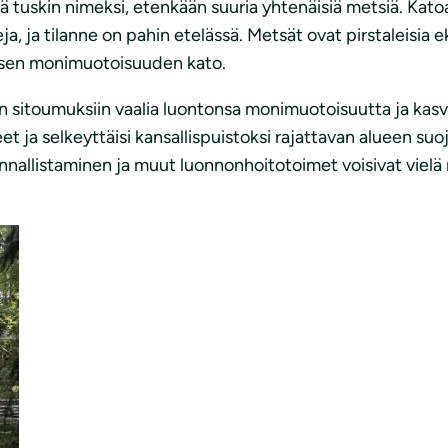
 tuskin nimeksi, etenkään suuria yhtenäisiä metsiä. Kato
, ja tilanne on pahin etelässä. Metsät ovat pirstaleisia ek
isen monimuotoisuuden kato.
 sitoumuksiin vaalia luontonsa monimuotoisuutta ja kasvat
a selkeyttäisi kansallispuistoksi rajattavan alueen suojel
ennallistaminen ja muut luonnonhoitotoimet voisivat viel