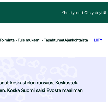
Yhdistysnetti
Ota yhteyttä
Toiminta
Tule mukaan!
Tapahtumat
Ajankohtaista
LIITY
an erämaisen
kanut keskustelun runsaus. Keskustelu
neen. Koska Suomi saisi Evosta maailman