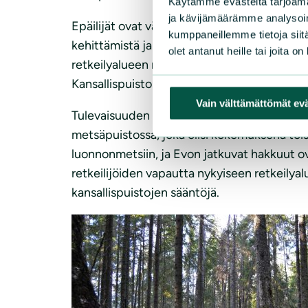
Käytämme evästeitä tarjoama
ja kävijämäärämme analysoim
Epäilijät ovat väittäneet kansallispuiston 
kumppaneillemme tietoja siitä
kehittämistä ja loisi uusia edellytyksiä elin
olet antanut heille tai joita o
retkeilyalueen maankäytön ja matkailun yle
Kansallispuistolle esitettävää rajausta ei vi
Vain välttämättömät ev
Tulevaisuuden retkeilijälle kansallispuisto 
metsäpuistossa, joka olisi kokemuksena tois
luonnonmetsiin, ja Evon jatkuvat hakkuut ov
retkeilijöiden vapautta nykyiseen retkeilya
kansallispuistojen sääntöjä.