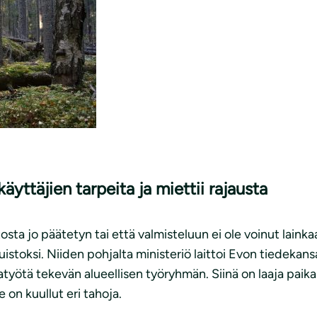
äyttäjien tarpeita ja miettii rajausta
stosta jo päätetyn tai että valmisteluun ei ole voinut laink
istoksi. Niiden pohjalta ministeriö laittoi Evon tiedekans
työtä tekevän alueellisen työryhmän. Siinä on laaja paika
on kuullut eri tahoja.