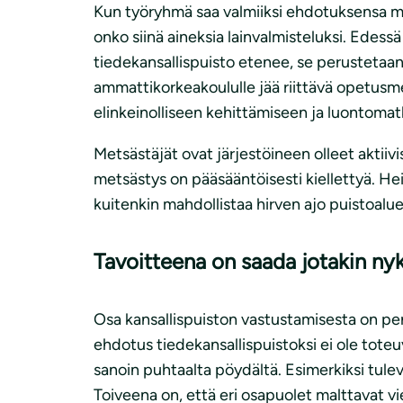
Kun työryhmä saa valmiiksi ehdotuksensa mm. 
onko siinä aineksia lainvalmisteluksi. Edess
tiedekansallispuisto etenee, se perustetaan
ammattikorkeakoululle jää riittävä opetusme
elinkeinolliseen kehittämiseen ja luontomatk
Metsästäjät ovat järjestöineen olleet aktiivi
metsästys on pääsääntöisesti kiellettyä. Hei
kuitenkin mahdollistaa hirven ajo puistoaluee
Tavoitteena on saada jotakin ny
Osa kansallispuiston vastustamisesta on peru
ehdotus tiedekansallispuistoksi ei ole toteu
sanoin puhtaalta pöydältä. Esimerkiksi tulev
Toiveena on, että eri osapuolet malttavat vi