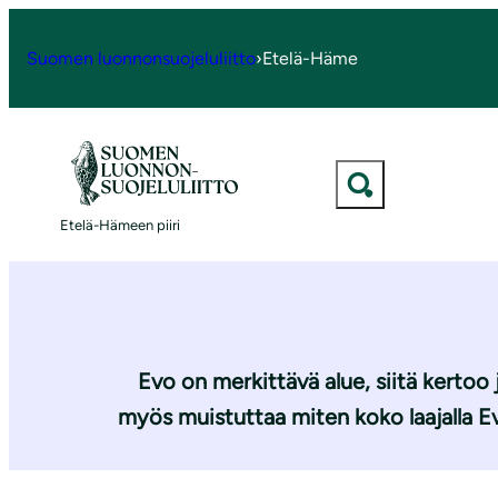
S
i
Suomen luonnonsuojeluliitto
›
Etelä-Häme
Etelä-Häme
|
Ajankohtaista
|
Etelä-Suomi saisi Evost
i
r
r
y
Etelä-Suomi
s
Etelä-Hämeen piiri
i
s
ä
l
t
Evo on merkittävä alue, siitä kertoo
ö
myös muistuttaa miten koko laajalla Ev
ö
n