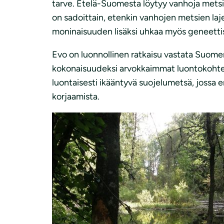
tarve. Etelä-Suomesta löytyy vanhoja metsiä
on sadoittain, etenkin vanhojen metsien lajeja
moninaisuuden lisäksi uhkaa myös geneett
Evo on luonnollinen ratkaisu vastata Suomen
kokonaisuudeksi arvokkaimmat luontokohteet j
luontaisesti ikääntyvä suojelumetsä, jossa 
korjaamista.