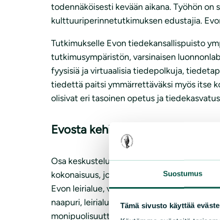
todennäköisesti kevään aikana. Työhön on si
kulttuuriperinnetutkimuksen edustajia. Evon
Tutkimukselle Evon tiedekansallispuisto ympä
tutkimusympäristön, varsinaisen luonnonlabor
fyysisiä ja virtuaalisia tiedepolkuja, tiede
tiedettä paitsi ymmärrettäväksi myös itse ko
olisivat eri tasoinen opetus ja tiedekasvatu
Evosta kehittyisi monipuolinen 
Osa keskustelusta on ymmärtänyt Evon vain 
Suostumus
kokonaisuus, jossa kytkeytyisivät monin t
Evon leirialue, viereinen Taruksen retkeily
naapuri, leirialueen käyttäjät taas hyödyntä
Tämä sivusto käyttää eväste
monipuolisuutta, tämä toteutuisi hyvin Evon e