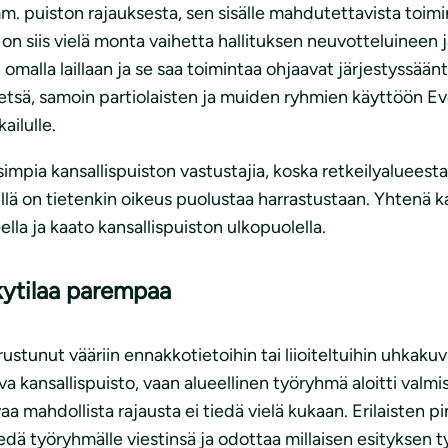
puiston rajauksesta, sen sisälle mahdutettavista toiminnoi
ä on siis vielä monta vaihetta hallituksen neuvotteluineen
 omalla laillaan ja se saa toimintaa ohjaavat järjestyssä
tsä, samoin partiolaisten ja muiden ryhmien käyttöön Evon
ailulle.
simpia kansallispuiston vastustajia, koska retkeilyalueest
llä on tietenkin oikeus puolustaa harrastustaan. Yhtenä k
lla ja kaato kansallispuiston ulkopuolella.
kytilaa parempaa
stunut vääriin ennakkotietoihin tai liioiteltuihin uhkakuv
va kansallispuisto, vaan alueellinen työryhmä aloitti valm
aa mahdollista rajausta ei tiedä vielä kukaan. Erilaisten p
edä työryhmälle viestinsä ja odottaa millaisen esityksen t