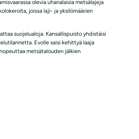
amisvaarassa olevia uhanalaisia metsälajeja
olokeroita, joissa laji- ja yksilömäärien
taa suojelualoja. Kansallispuisto yhdistäisi
utilannetta. Evolle saisi kehittyä laaja
ä nopeuttaa metsätalouden jälkien