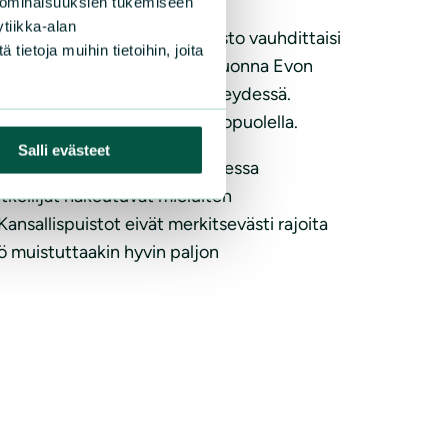
 ominaisuuksien tukemiseen
tiikka-alan
voimainen tiedekansallispuisto vauhdittaisi
ietoja muihin tietoihin, joita
. Metsähallitus julkisti viime vuonna Evon
hyvinkin kansallispuiston yhteydessä.
auksessa puistokaavailujen ulkopuolella.
Salli evästeet
uonnontilaan palautuvassa suuressa
tkeilijät hakeutuvat mieluiten
nsallispuistot eivät merkitsevästi rajoita
ö muistuttaakin hyvin paljon