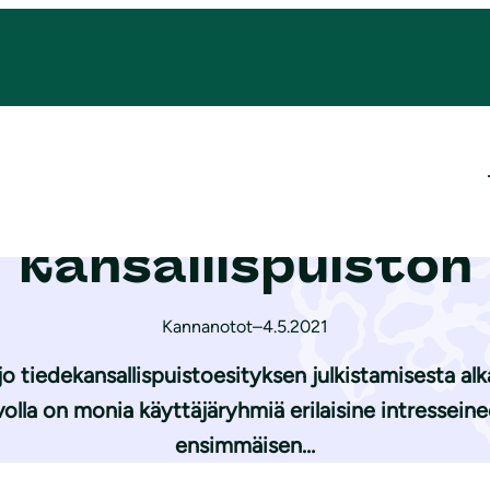
a laajan erämaisen kansallispuiston
 saisi Evosta laaj
kansallispuiston
Kannanotot
–
4.5.2021
 jo tiedekansallispuistoesityksen julkistamisesta al
olla on monia käyttäjäryhmiä erilaisine intressei
ensimmäisen…