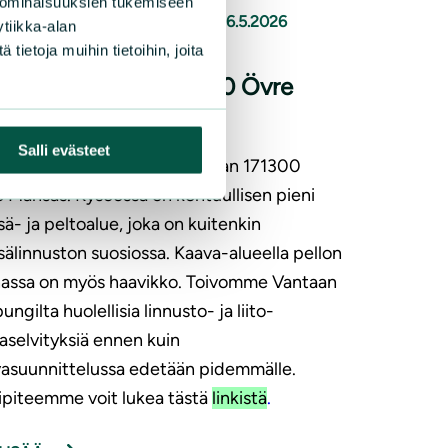
 ominaisuuksien tukemiseen
|
NKOHTAISTA
, 
KANNANOTOT
26.5.2026
tiikka-alan
ietoja muihin tietoihin, joita
lipide kaavaan 171300 Övre
nsas
Salli evästeet
mme 20.5. mielipiteen kaavaan 171300
 Månsas. Kyseessä on kohtuullisen pieni
ä- ja peltoalue, joka on kuitenkin
älinnuston suosiossa. Kaava-alueella pellon
assa on myös haavikko. Toivomme Vantaan
ungilta huolellisia linnusto- ja liito-
aselvityksiä ennen kuin
asuunnittelussa edetään pidemmälle.
ipiteemme voit lukea tästä
linkistä
.