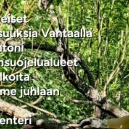
Suomen luonnonsuojeluliiton Vantaan yhdistyksen kesän 