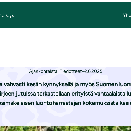
hdistys
Yhd
 2025 on lähetetty jäsenille!
ESÄ 2025 on lähetet
Ajankohtaista
,
Tiedotteet
–
2.6.2025
 vahvasti kesän kynnyksellä ja myös Suomen luon
irjeen jutuissa tarkastellaan erityistä vantaalaist
nsimäkeläisen luontoharrastajan kokemuksista käsi