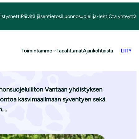
istysnetti
Päivitä jäsentietosi
Luonnosuojelija-lehti
Ota yhteyttä
Toimintamme
Tapahtumat
Ajankohtaista
LIITY
ty jäsenille!
nonsuojeluliiton Vantaan yhdistyksen
a luontoa kasvimaailmaan syventyen sekä
n….