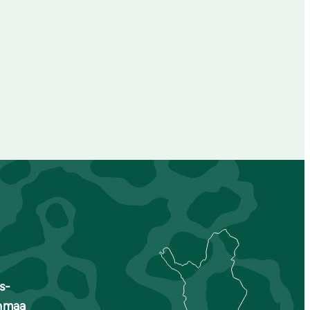
s-
nmaa