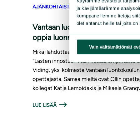
Käytämme evästeitä tarjoama
|
AJANKOHTAISTA
, 
ARTIKKELIT
13.6.2026
ja kävijämäärämme analysoim
kumppaneillemme tietoja siitä
olet antanut heille tai joita o
Vantaan luontokoulu tarjoaa lapsi
oppia luonnosta ja luontoteoista
Vain välttämättömät ev
Mikä ilahduttaa luontokoulun opettajia eni
“Lasten innostus!” Näin vastaa empimättä Ol
Viding, yksi kolmesta Vantaan luontokoulun
opettajasta. Samaa mieltä ovat Ollin opetta
kollegat Katja Lembidakis ja Mikaela Granqv
LUE LISÄÄ