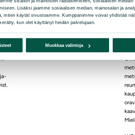
mme sisällön ja mainosten räätälöimiseen, sosiaalisen median
AJA
iseen. Lisäksi jaamme sosiaalisen median, mainosalan ja analy
, miten käytät sivustoamme. Kumppanimme voivat yhdistää näitä t
n kerätty, kun olet käyttänyt heidän palvelujaan.
lle
Mie
Må
ästeet
Muokkaa valintoja
ten?
Jäti
li
Övre
mets
ja-
mets
ist.
reun
kaup
orav
kaav
Miel