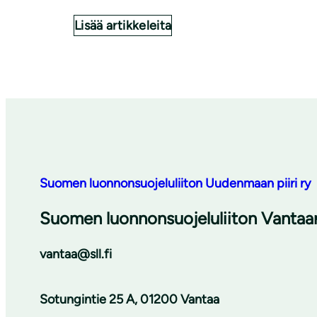
Lisää artikkeleita
Suomen luonnonsuojeluliiton Uudenmaan piiri ry
Suomen luonnonsuojeluliiton Vantaan
vantaa@sll.fi
Sotungintie 25 A, 01200 Vantaa