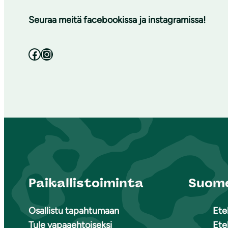
Seuraa meitä facebookissa ja instagramissa!
Facebook
Instagram
Paikallistoiminta
Suome
Osallistu tapahtumaan
Ete
Tule vapaaehtoiseksi
Ete