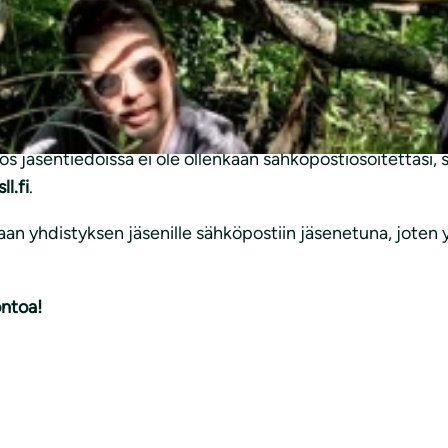
ta luontoa kasvimaailmaan syventyen sekä länsimäkeläisen l
ista luonnonsuojelualueista, Vaskivuori. Syksyn jäsenkirje
vistössä. Jos jaksat lukea jäsenkirjeen loppuun asti, löydä
yvinvointikokemuksia luonnossa.
ista, että jäsentiedoissasi on varmasti ajantasainen sähkö
Jos jäsentiedoissa ei ole ollenkaan sähköpostiosoitettasi, 
l.fi
.
an yhdistyksen jäsenille sähköpostiin jäsenetuna, joten 
ontoa!