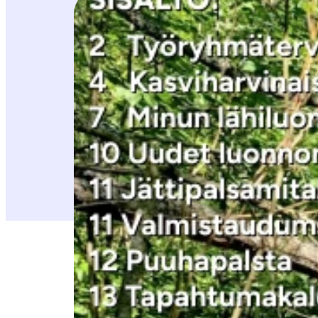
Olethan saanut jäsenkirjeen?
Olemme vahvasti kesän kynnyksellä ja myös 