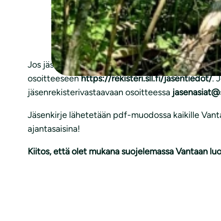
jutuissa tarkastellaan erityistä vantaalais
jäsenkirjeessä esitellään toinen Vantaan uus
esitellään Linnanmetsän luonnonsuojelualue Ki
omassa lähimetsässäsi ja saada näin lisää h
Jos jäsenkirje ei ole saapunut sähköpostiisi, tark
osoitteeseen
https://rekisteri.sll.fi/jasentiedot/
. 
jäsenrekisterivastaavaan osoitteessa
jasenasiat@sl
Jäsenkirje lähetetään pdf-muodossa kaikille Vanta
ajantasaisina!
Kiitos, että olet mukana suojelemassa Vantaan lu