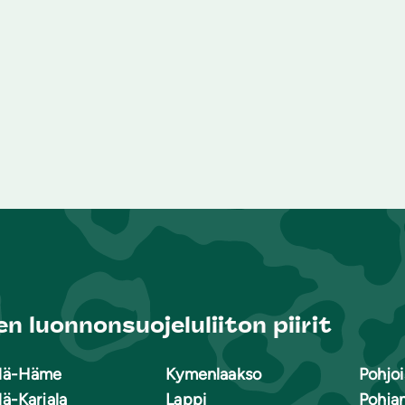
n luonnonsuojeluliiton piirit
lä-Häme
Kymenlaakso
Pohjoi
lä-Karjala
Lappi
Pohja