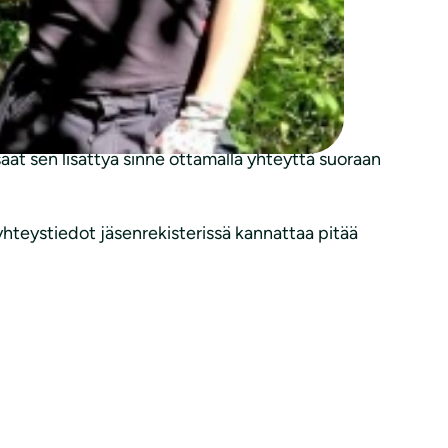
uontoharrastajan kokemuksista käsin. Lisäksi
essä ilmestyy jutun toinen osa, jossa
t sieltä aistiharjoituksia, joita voit tehdä
postiosoite. Voit tehdä sen itse menemällä
saat sen lisättyä sinne ottamalla yhteyttä suoraan
yhteystiedot jäsenrekisterissä kannattaa pitää