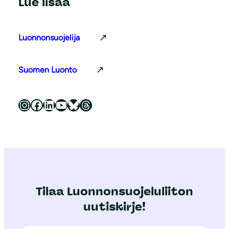
Lue lisää
Luonnonsuojelija
Suomen Luonto
Luonnonsuojeluliitto Instagramissa
Luonnonsuojeluliitto Facebookissa
Luonnonsuojeluliitto LinkedInissä
Luonnonsuojeluliiton YouTube-kanava
Luonnonsuojeluliitto Blueskyssa
Luonnonsuojeluliitto Threadsissa
Tilaa Luonnonsuojeluliiton
uutiskirje!