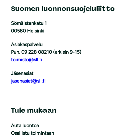
Suomen luonnonsuojeluliitto
Sörnäistenkatu 1
00580 Helsinki
Asiakaspalvelu
Puh. 09 228 08210 (arkisin 9-15)
toimisto@sll.fi
Jäsenasiat
jasenasiat@sll.fi
Tule mukaan
Auta luontoa
Osallistu toimintaan