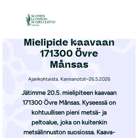
S
i
Vantaan yhdistys
|
Ajankohtaista
|
Mielipide kaavaan 171300 Övre Månsas
i
r
Mielipide kaavaan
r
y
171300 Övre
s
Månsas
i
s
Ajankohtaista
,
Kannanotot
–
26.5.2026
ä
Jätimme 20.5. mielipiteen kaavaan
l
t
171300 Övre Månsas. Kyseessä on
ö
kohtuullisen pieni metsä- ja
ö
peltoalue, joka on kuitenkin
n
metsälinnuston suosiossa. Kaava-