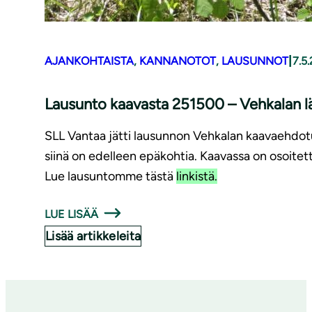
|
AJANKOHTAISTA
, 
KANNANOTOT
, 
LAUSUNNOT
7.5
Lausunto kaavasta 251500 – Vehkalan lä
SLL Vantaa jätti lausunnon Vehkalan kaavaehdot
siinä on edelleen epäkohtia. Kaavassa on osoitett
Lue lausuntomme tästä
linkistä.
LUE LISÄÄ
Lisää artikkeleita