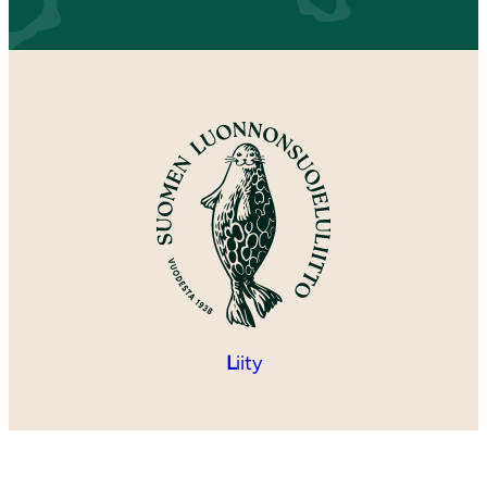
L
iity