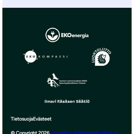
Tietosuoja
Evästeet
© Copyright 2026
Suomen luonnonsuojeluliitto ry