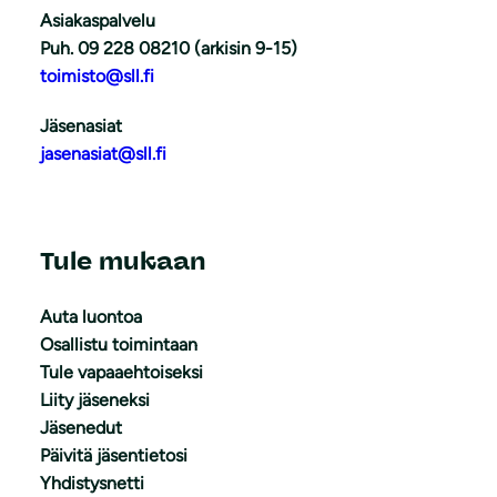
Asiakaspalvelu
Puh. 09 228 08210 (arkisin 9-15)
toimisto@sll.fi
Jäsenasiat
jasenasiat@sll.fi
Tule mukaan
Auta luontoa
Osallistu toimintaan
Tule vapaaehtoiseksi
Liity jäseneksi
Jäsenedut
Päivitä jäsentietosi
Yhdistysnetti