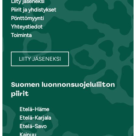
Liity jäseneksi
Piirit ja yhdistykset
Pönttömyynti
Yhteystiedot
Toiminta
LIITY JÄSENEKSI
Suomen luonnonsuojeluliiton
piirit
Etelä-Häme
Etelä-Karjala
Etelä-Savo
Kainuu