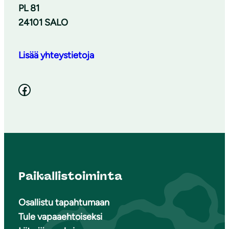
PL 81
24101 SALO
Lisää yhteystietoja
Facebook
Paikallistoiminta
Osallistu tapahtumaan
Tule vapaaehtoiseksi