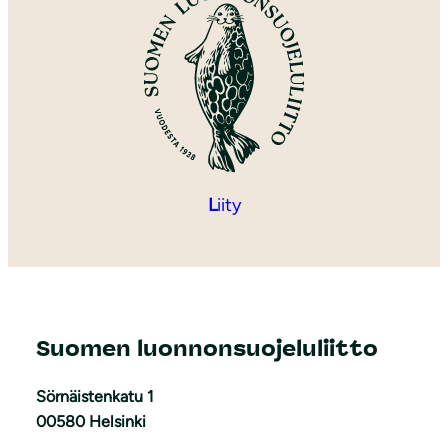
L
iity
Suomen luonnonsuojeluliitto
Sörnäistenkatu 1
00580 Helsinki