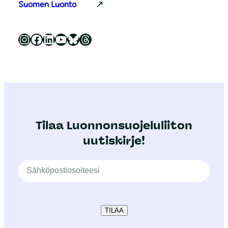
Suomen Luonto
Luonnonsuojeluliitto Instagramissa
Luonnonsuojeluliitto Facebookissa
Luonnonsuojeluliitto LinkedInissä
Luonnonsuojeluliiton YouTube-kanava
Luonnonsuojeluliitto Blueskyssa
Luonnonsuojeluliitto Threadsissa
Tilaa Luonnonsuojeluliiton
uutiskirje!
TILAA