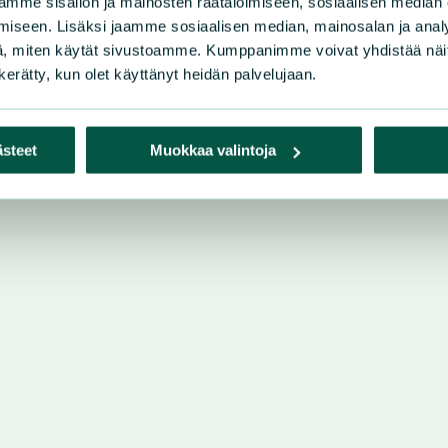
mme sisällön ja mainosten räätälöimiseen, sosiaalisen median
iri
iseen. Lisäksi jaamme sosiaalisen median, mainosalan ja analy
, miten käytät sivustoamme. Kumppanimme voivat yhdistää näitä t
 ry
n kerätty, kun olet käyttänyt heidän palvelujaan.
ästeet
Muokkaa valintoja