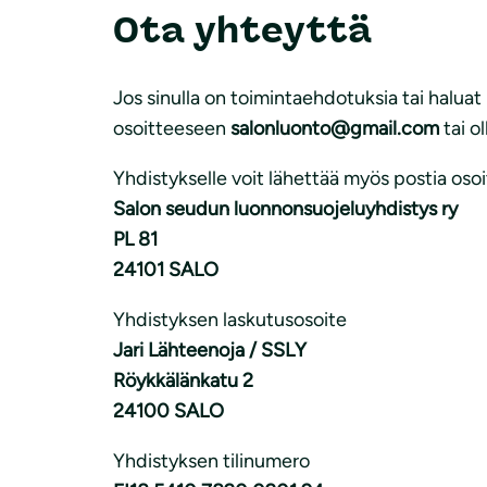
Ota yhteyttä
Jos sinulla on toimintaehdotuksia tai halua
osoitteeseen
salonluonto@gmail.com
tai o
Yhdistykselle voit lähettää myös postia oso
Salon seudun luonnonsuojeluyhdistys ry
PL 81
24101 SALO
Yhdistyksen laskutusosoite
Jari Lähteenoja / SSLY
Röykkälänkatu 2
24100 SALO
Yhdistyksen tilinumero