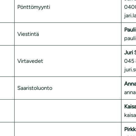
Pönttömyynti
0400
jari.
Pauli
Viestintä
paul
Juri 
Virtavedet
045 
juri
Anna
Saaristoluonto
anna
Kais
kais
Pirk