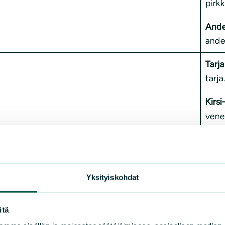
pirk
Ande
ande
Tarja
tarj
Kirs
vene
Yksityiskohdat
itä