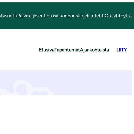
stysnetti
Päivitä jäsentietosi
Luonnonsuojelija-lehti
Ota yhteyttä
Etusivu
Tapahtumat
Ajankohtaista
LIITY