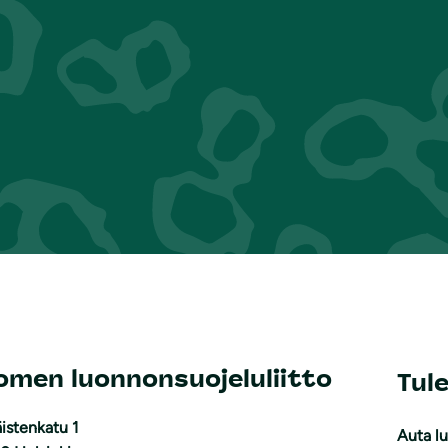
omen luonnonsuojeluliitto
Tul
istenkatu 1
Auta l