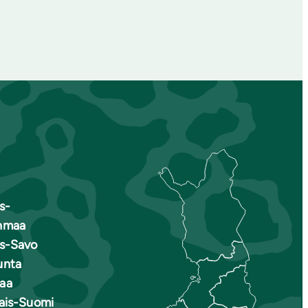
s-
nmaa
is-Savo
unta
aa
nais-Suomi