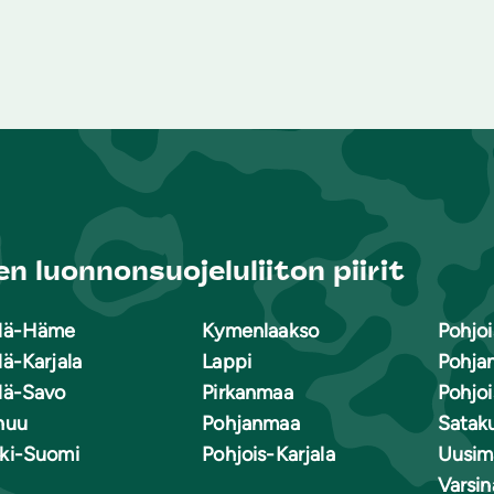
n luonnonsuojeluliiton piirit
lä-Häme
Kymenlaakso
Pohjoi
lä-Karjala
Lappi
Pohja
lä-Savo
Pirkanmaa
Pohjo
nuu
Pohjanmaa
Satak
ki-Suomi
Pohjois-Karjala
Uusim
Varsi