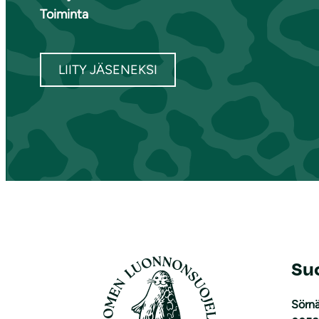
Toiminta
LIITY JÄSENEKSI
Su
Sörnä