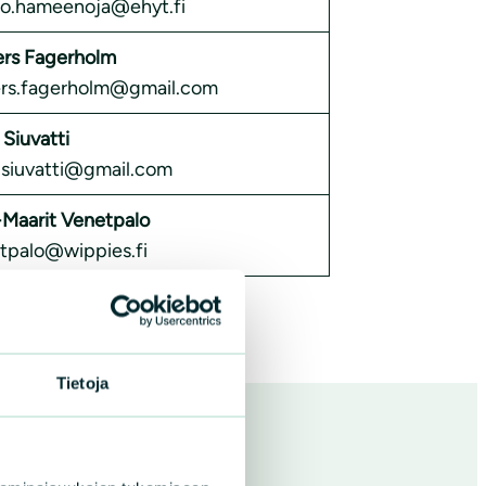
ko.hameenoja@ehyt.fi
rs Fagerholm
rs.fagerholm@gmail.com
 Siuvatti
a.siuvatti@gmail.com
i-Maarit Venetpalo
tpalo@wippies.fi
Tietoja