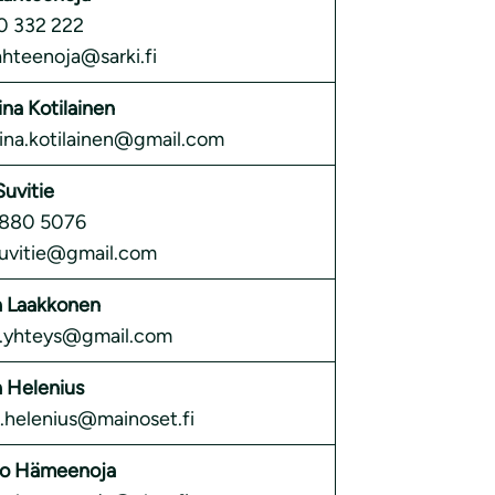
 332 222
lahteenoja@sarki.fi
ina Kotilainen
iina.kotilainen@gmail.com
Suvitie
880 5076
.suvitie@gmail.com
 Laakkonen
.yhteys@gmail.com
a Helenius
a.helenius@mainoset.fi
ko Hämeenoja