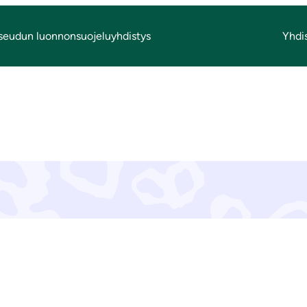
seudun luonnonsuojeluyhdistys
Yhdi
Yhteystiedot