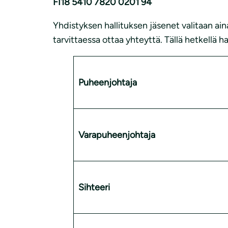
FI18 5410 7820 0201 94
Yhdistyksen hallituksen jäsenet valitaan aina
tarvittaessa ottaa yhteyttä. Tällä hetkellä h
Puheenjohtaja
Varapuheenjohtaja
Sihteeri