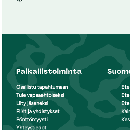
Paikallistoiminta
Suome
Osallistu tapahtumaan
Ete
Tule vapaaehtoiseksi
Ete
Liity jäseneksi
Ete
Piirit ja yhdistykset
Kai
Pönttömyynti
Kes
Yhteystiedot