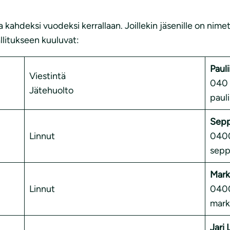
 kahdeksi vuodeksi kerrallaan. Joillekin jäsenille on nimett
allitukseen kuuluvat:
Pauli
Viestintä
040 
Jätehuolto
paul
Sepp
Linnut
0400
sepp
Mark
Linnut
0400
mark
Jari