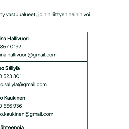
y vastuualueet, joihin liittyen heihin voi
ina Hallivuori
867 0192
iina.hallivuori@gmail.com
o Sällylä
 523 301
o.sallyla@gmail.com
o Kaukinen
 566 936
o.kaukinen@gmail.com
 Lähteenoja