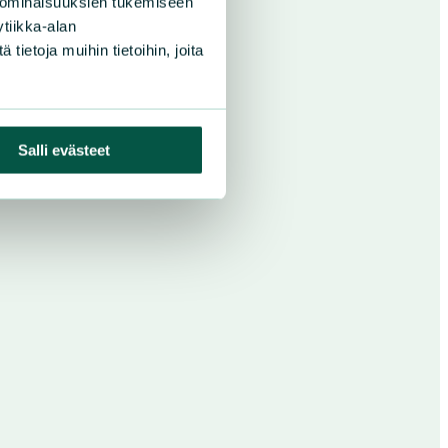
 ominaisuuksien tukemiseen
tiikka-alan
ietoja muihin tietoihin, joita
Salli evästeet