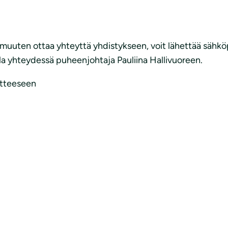
t muuten ottaa yhteyttä yhdistykseen, voit lähettää sähkö
lla yhteydessä puheenjohtaja Pauliina Hallivuoreen.
itteeseen