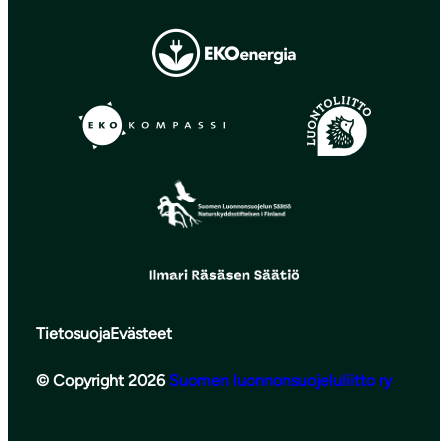
Tietosuoja
Evästeet
© Copyright 2026
Suomen luonnonsuojeluliitto ry