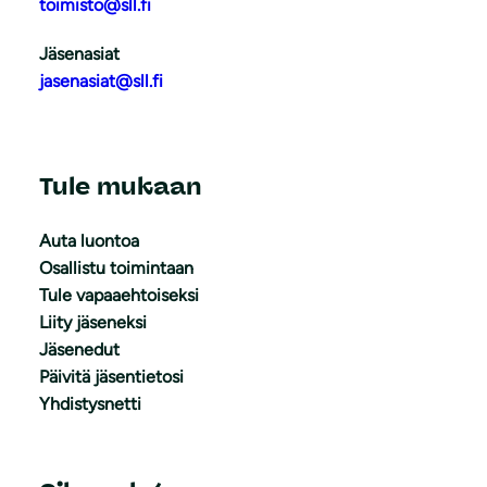
toimisto@sll.fi
Jäsenasiat
jasenasiat@sll.fi
Tule mukaan
Auta luontoa
Osallistu toimintaan
Tule vapaaehtoiseksi
Liity jäseneksi
Jäsenedut
Päivitä jäsentietosi
Yhdistysnetti