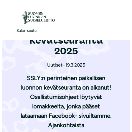
S
i
Etusivu
|
Ajankohtaista
|
Kevätseuranta 2025
i
r
Salon seutu
Kevätseuranta
r
y
2025
s
i
Uutiset
–
19.3.2025
s
SSLY:n perinteinen paikallisen
ä
luonnon kevätseuranta on alkanut!
l
Osallistumisohjeet löytyvät
t
ö
lomakkeelta, jonka pääset
ö
lataamaan Facebook- sivuiltamme.
n
Ajankohtaista