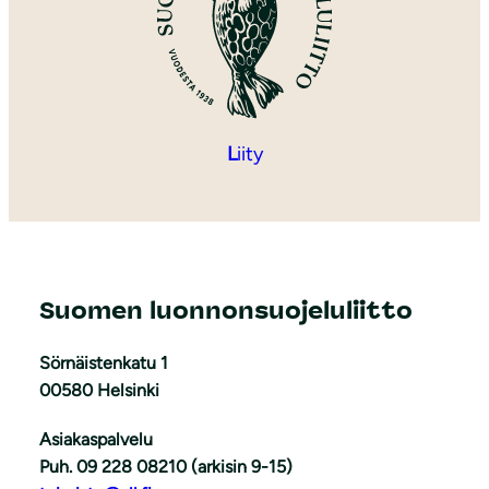
L
iity
Suomen luonnonsuojeluliitto
Sörnäistenkatu 1
00580 Helsinki
Asiakaspalvelu
Puh. 09 228 08210 (arkisin 9-15)