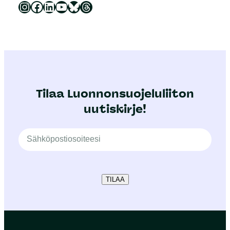
Luonnonsuojeluliitto Instagramissa
Luonnonsuojeluliitto Facebookissa
Luonnonsuojeluliitto LinkedInissä
Luonnonsuojeluliiton YouTube-kanava
Luonnonsuojeluliitto Blueskyssa
Luonnonsuojeluliitto Threadsissa
Tilaa Luonnonsuojeluliiton
uutiskirje!
TILAA