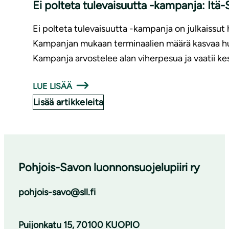
Ei polteta tulevaisuutta -kampanja: It
Ei polteta tulevaisuutta -kampanja on julkaissut
Kampanjan mukaan terminaalien määrä kasvaa huoles
Kampanja arvostelee alan viherpesua ja vaatii ke
LUE LISÄÄ
Lisää artikkeleita
Pohjois-Savon luonnon­suojelu­piiri ry
pohjois-savo@sll.fi
Puijonkatu 15, 70100 KUOPIO