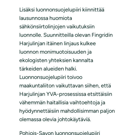
Lisäksi luonnonsuojelupiiri kiinnittää
lausunnossa huomiota
sähkönsiirtolinjojen vaikutuksiin
luonnolle. Suunnitteilla olevan Fingridin
Harjulinjan itäinen linjaus kulkee
luonnon monimuotoisuuden ja
ekologisten yhteksien kannalta
tärkeiden alueiden halki.
Luonnonsuojelupiiri toivoo
maakuntaliiton vaikuttavan siihen, että
Harjulinjan YVA-prosessissa etsittäisiin
vähemmän haitallisia vaihtoehtoja ja
hyödynnettäisiin mahdollisimman paljon
olemassa olevia johtokäytäviä.
Pohjois-Savon luonnonsuojelupiiri