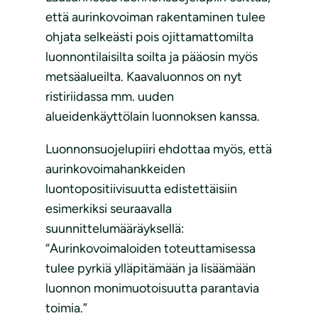
että aurinkovoiman rakentaminen tulee
ohjata selkeästi pois ojittamattomilta
luonnontilaisilta soilta ja pääosin myös
metsäalueilta. Kaavaluonnos on nyt
ristiriidassa mm. uuden
alueidenkäyttölain luonnoksen kanssa.
Luonnonsuojelupiiri ehdottaa myös, että
aurinkovoimahankkeiden
luontopositiivisuutta edistettäisiin
esimerkiksi seuraavalla
suunnittelumääräyksellä:
“Aurinkovoimaloiden toteuttamisessa
tulee pyrkiä ylläpitämään ja lisäämään
luonnon monimuotoisuutta parantavia
toimia.”