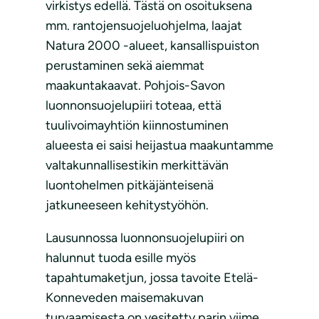
virkistys edellä. Tästä on osoituksena
mm. rantojensuojeluohjelma, laajat
Natura 2000 -alueet, kansallispuiston
perustaminen sekä aiemmat
maakuntakaavat. Pohjois-Savon
luonnonsuojelupiiri toteaa, että
tuulivoimayhtiön kiinnostuminen
alueesta ei saisi heijastua maakuntamme
valtakunnallisestikin merkittävän
luontohelmen pitkäjänteisenä
jatkuneeseen kehitystyöhön.
Lausunnossa luonnonsuojelupiiri on
halunnut tuoda esille myös
tapahtumaketjun, jossa tavoite Etelä-
Konneveden maisemakuvan
turvaamisesta on vesitetty parin viime