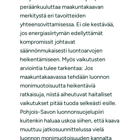
peräänkuuluttaa maakuntakaavan
merkitystä eri tavoitteiden
yhteensovittamisessa. Ei ole kestävää,
jos energiasiirtymän edellyttämät
kompromissit johtavat
säännönmukaisesti luontoarvojen
heikentämiseen. Myös vaikutusten
arviointia tulee tarkentaa: Jos
maakuntakaavassa tehdään luonnon
monimuotoisuutta heikentäviä
ratkaisuja, niistä aiheutuvat haitalliset
vaikutukset pitää tuoda selkeästi esille.
Pohjois-Savon luonnonsuojelupiiri
kuitenkin haluaa uskoa siihen, että kaava
muuttuu jatkosuunnittelussa vielä
luonnon monimuotoisuuden kannalta