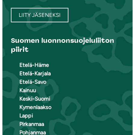
LIITY JÄSENEKSI
Suomen luonnonsuojeluliiton
piirit
Etelä-Häme
Etelä-Karjala
Etelä-Savo
Kainuu
Keski-Suomi
Kymenlaakso
Lappi
Pirkanmaa
Pohjanmaa