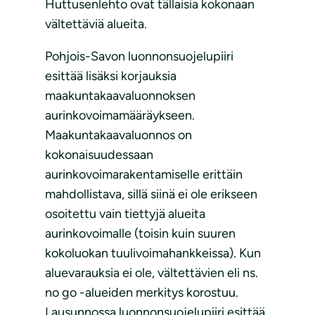
Huttusenlehto ovat tällaisia kokonaan
vältettäviä alueita.
Pohjois-Savon luonnonsuojelupiiri
esittää lisäksi korjauksia
maakuntakaavaluonnoksen
aurinkovoimamääräykseen.
Maakuntakaavaluonnos on
kokonaisuudessaan
aurinkovoimarakentamiselle erittäin
mahdollistava, sillä siinä ei ole erikseen
osoitettu vain tiettyjä alueita
aurinkovoimalle (toisin kuin suuren
kokoluokan tuulivoimahankkeissa). Kun
aluevarauksia ei ole, vältettävien eli ns.
no go -alueiden merkitys korostuu.
Lausunnossa luonnonsuojelupiiri esittää,