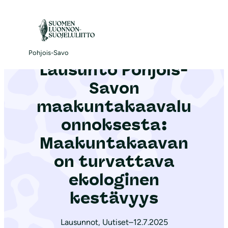
S
i
Etusivu
|
Ajankohtaista
|
Lausunto Pohjois-Savon maakuntakaavaluonnoksesta: Maakuntakaavan on turvattava ekologinen kestävyys
i
r
Pohjois-Savo
Lausunto Pohjois-
r
y
Savon
s
maakuntakaavalu
i
onnoksesta:
s
ä
Maakuntakaavan
l
on turvattava
t
ekologinen
ö
kestävyys
ö
n
Lausunnot
,
Uutiset
–
12.7.2025