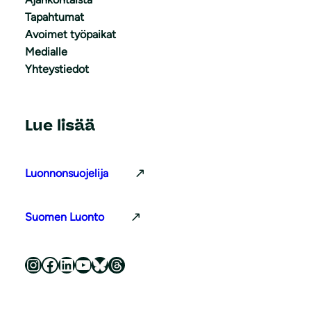
Tapahtumat
Avoimet työpaikat
Medialle
Yhteystiedot
Lue lisää
Luonnonsuojelija
Suomen Luonto
Luonnonsuojeluliitto Instagramissa
Luonnonsuojeluliitto Facebookissa
Luonnonsuojeluliitto LinkedInissä
Luonnonsuojeluliiton YouTube-kanava
Luonnonsuojeluliitto Blueskyssa
Luonnonsuojeluliitto Threadsissa