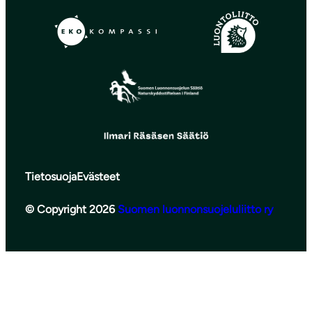
Tietosuoja
Evästeet
© Copyright 2026
Suomen luonnonsuojeluliitto ry