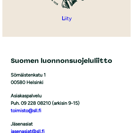
L
iity
Suomen luonnonsuojeluliitto
Sörnäistenkatu 1
00580 Helsinki
Asiakaspalvelu
Puh. 09 228 08210 (arkisin 9-15)
toimisto@sll.fi
Jäsenasiat
jasenasiat@sll.fi