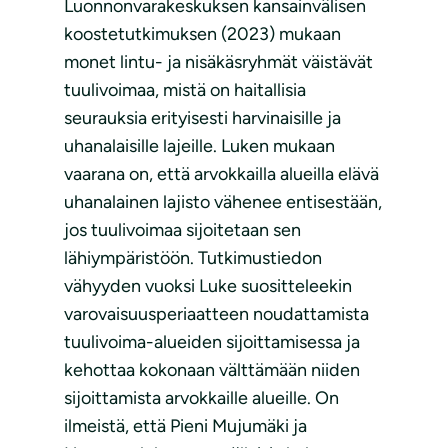
Luonnonvarakeskuksen kansainvälisen
koostetutkimuksen (2023) mukaan
monet lintu- ja nisäkäsryhmät väistävät
tuulivoimaa, mistä on haitallisia
seurauksia erityisesti harvinaisille ja
uhanalaisille lajeille. Luken mukaan
vaarana on, että arvokkailla alueilla elävä
uhanalainen lajisto vähenee entisestään,
jos tuulivoimaa sijoitetaan sen
lähiympäristöön. Tutkimustiedon
vähyyden vuoksi Luke suositteleekin
varovaisuusperiaatteen noudattamista
tuulivoima-alueiden sijoittamisessa ja
kehottaa kokonaan välttämään niiden
sijoittamista arvokkaille alueille. On
ilmeistä, että Pieni Mujumäki ja