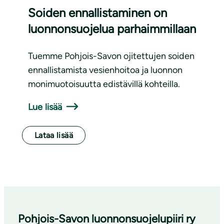
Soiden ennallistaminen on
luonnonsuojelua parhaimmillaan
Tuemme Pohjois-Savon ojitettujen soiden
ennallistamista vesienhoitoa ja luonnon
monimuotoisuutta edistävillä kohteilla.
Lue lisää
Lataa lisää
Pohjois-Savon luonnon­suojelu­piiri ry