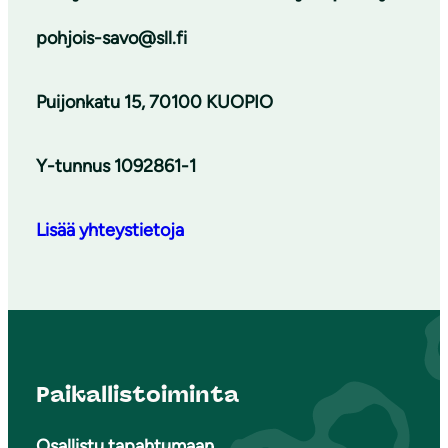
pohjois-savo@sll.fi
Puijonkatu 15, 70100 KUOPIO
Y-tunnus 1092861-1
Lisää yhteystietoja
Paikallistoiminta
Osallistu tapahtumaan