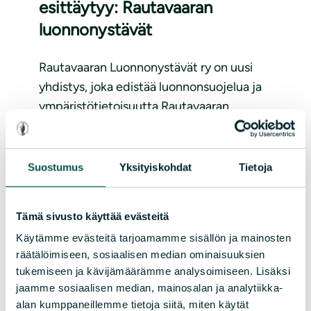
esittäytyy: Rautavaaran
luonnonystävät
Rautavaaran Luonnonystävät ry on uusi
yhdistys, joka edistää luonnonsuojelua ja
ympäristötietoisuutta Rautavaaran
alueella. Nyt voit lähettää
"synttärikukkasia" yhdistyksen toiminnan
käynnistämiseen ja paikallisten
Suostumus
Yksityiskohdat
Tietoja
luonnonsuojeluhankkeiden tukemiseen.
Lue lisää
Tämä sivusto käyttää evästeitä
Käytämme evästeitä tarjoamamme sisällön ja mainosten
räätälöimiseen, sosiaalisen median ominaisuuksien
tukemiseen ja kävijämäärämme analysoimiseen. Lisäksi
jaamme sosiaalisen median, mainosalan ja analytiikka-
alan kumppaneillemme tietoja siitä, miten käytät