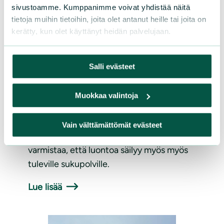
sivustoamme. Kumppanimme voivat yhdistää näitä
tietoja muihin tietoihin, joita olet antanut heille tai joita on
kerätty, kun olet käyttänyt heidän palvelujaan.
Salli evästeet
UUTISET
|
12.03.2025
Sarasuo saa uuden elämän
Muokkaa valintoja
Piirlan tuella
Vain välttämättömät evästeet
Kotimaisena perheyrityksenä Piirla haluaa
varmistaa, että luontoa säilyy myös myös
tuleville sukupolville.
Lue lisää