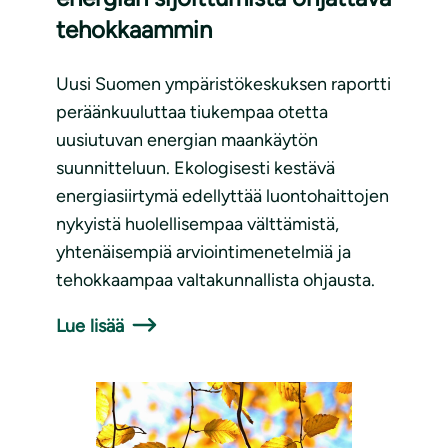
tehokkaammin
Uusi Suomen ympäristökeskuksen raportti
peräänkuuluttaa tiukempaa otetta
uusiutuvan energian maankäytön
suunnitteluun. Ekologisesti kestävä
energiasiirtymä edellyttää luontohaittojen
nykyistä huolellisempaa välttämistä,
yhtenäisempiä arviointimenetelmiä ja
tehokkaampaa valtakunnallista ohjausta.
Lue lisää