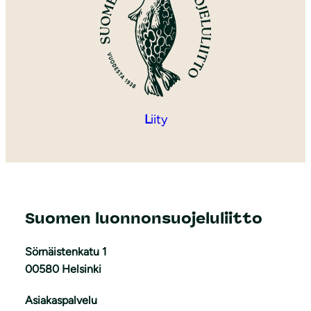
L
iity
Suomen luonnonsuojeluliitto
Sörnäistenkatu 1
00580 Helsinki
Asiakaspalvelu