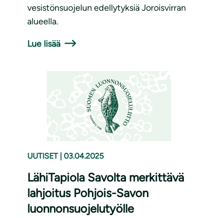
vesistönsuojelun edellytyksiä Joroisvirran
alueella.
Lue lisää
UUTISET
|
03.04.2025
LähiTapiola Savolta merkittävä
lahjoitus Pohjois-Savon
luonnonsuojelutyölle