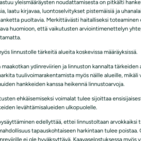
astuu yleismääräysten noudattamisesta on pitkälti hankev
 laatu kirjavaa, luontoselvitykset pistemäisiä ja uhanalais
hanketta puoltavia. Merkittävästi haitalliseksi toteaminen 
ava huomioon, että vaikutusten arviointimenettelyn yhte
ttamatta.
s linnustolle tärkeitä alueita koskevissa määräyksissä.
aa maakotkan ydinreviirien ja linnuston kannalta tärkeiden
kita tuulivoimarakentamista myös näille alueille, mikäli v
muiden hankkeiden kanssa heikennä linnustoarvoja.
sten ehkäisemiseksi voimalat tulee sijoittaa ensisijaise
keiden levähtämisalueiden ulkopuolelle.
täminen edellyttää, ettei linnustoltaan arvokkaiksi tode
n mahdollisuus tapauskohtaiseen harkintaan tulee poistaa.
eviirille ei ole hyväksyttävä. Kaavaselostuksessa myös v