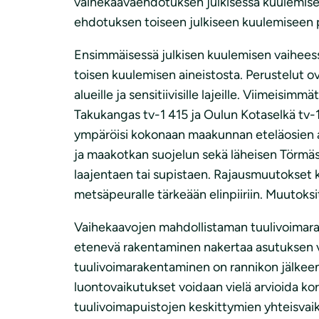
vaihekaavaehdotuksen julkisessa kuulemisessa
ehdotuksen toiseen julkiseen kuulemiseen pa
Ensimmäisessä julkisen kuulemisen vaiheessa 
toisen kuulemisen aineistosta. Perustelut o
alueille ja sensitiivisille lajeille. Viimeisi
Takukangas tv-1 415 ja Oulun Kotaselkä tv-1
ympäröisi kokonaan maakunnan eteläosien a
ja maakotkan suojelun sekä läheisen Törmäse
laajentaen tai supistaen. Rajausmuutokset k
metsäpeuralle tärkeään elinpiiriin. Muutoksi
Vaihekaavojen mahdollistaman tuulivoimarak
etenevä rakentaminen nakertaa asutuksen väl
tuulivoimarakentaminen on rannikon jälkeen
luontovaikutukset voidaan vielä arvioida kork
tuulivoimapuistojen keskittymien yhteisvaik