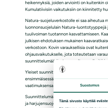
heikennyksiä, joiden arviointi on kuitenkin
Kumulatiivisiin vaikutuksiin on kiinnitetty
Natura-suojeluverkostolle ei saa aiheutua m
luonnonsuojelulain Natura-luontotyyppejä ja
tuulivoiman tuotannon kasvattamiseen. Kaav
julkisen ehdotuksen mukainen kaavaratkaisu 
verkostoon. Kovin varauksellisia ovat kuite
ohjausvaikutukselle, jota toteutetaan vara
suunnittelumääräysten on oltava selkeitä ja y
Yleiset suunnittelumääräykset ovat liian tul
ensimmäisessä julkisessa kuulemisessa ehd
vaatimuksensa.
Suostumus
Suunnittelumääräyksissä ohjeistetaan selke
Tämä sivusto käyttää eväste
ja harjujensuojeluohjelman alueet sekä merk