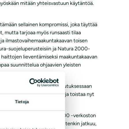
ä myöskään mitään yhteisvastuun käytäntöä.
ytämään sellainen kompromissi, joka täyttää
, mutta tarjoaa myös runsaasti tilaa
- ja ilmastovaihemaakuntakaavan toisen
tura-suojeluperusteisiin ja Natura 2000-
an haittojen lieventämiseksi maakuntakaavan
mpaa suunnittelua ohjaavien yleisten
uonnonsuojelupiiri esitti muistutuksessaan
äräisyyden vähentämiseksi ja toistaa nyt
Tietoja
a pohjavesialueet, Natura 2000 -verkoston
iseen. Suunnittelumääräys kuitenkin jatkuu,