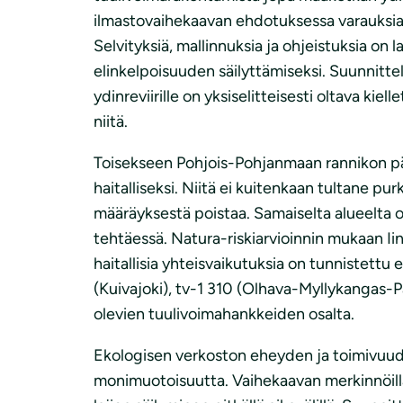
ilmastovaihekaavan ehdotuksessa varauksia ei 
Selvityksiä, mallinnuksia ja ohjeistuksia on 
elinkelpoisuuden säilyttämiseksi. Suunnitt
ydinreviirille on yksiselitteisesti oltava kie
niitä.
Toisekseen Pohjois-Pohjanmaan rannikon pääm
haitalliseksi. Niitä ei kuitenkaan tultane pur
määräyksestä poistaa. Samaiselta alueelta 
tehtäessä. Natura-riskiarvioinnin mukaan I
haitallisia yhteisvaikutuksia on tunnistettu
(Kuivajoki), tv-1 310 (Olhava-Myllykangas-Pal
olevien tuulivoimahankkeiden osalta.
Ekologisen verkoston eheyden ja toimivuu
monimuotoisuutta. Vaihekaavan merkinnöillä 