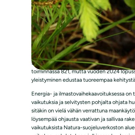
Viite: Kuulutus 17.2.-21.3.2025
Asia: Muistutus Pohjois-Pohjanmaan energi
Tavoite mahdollistaa merkittävä rooli ene
tuotannossa. Energia- ja ilmastovaihekaavan
tv-2-alueita on viisi ja maalle sijoittuvia t
erityismerkinnällä osoitettavaa aluetta. K
tuulivoimapuistoa, joissa oli yhteensä 696
toiminnassa 821, mutta vuoden 2024 lopuss
yleistyminen edustaa tuoreempaa kehitystä
Energia- ja ilmastovaihekaavoituksessa on t
vaikutuksia ja selvitysten pohjalta ohjata hu
sitäkin on vielä vähän verrattuna maankäyt
löysempää ohjausta vaativan ja sallivaa ra
vaikutuksista Natura-suojeluverkoston alueis