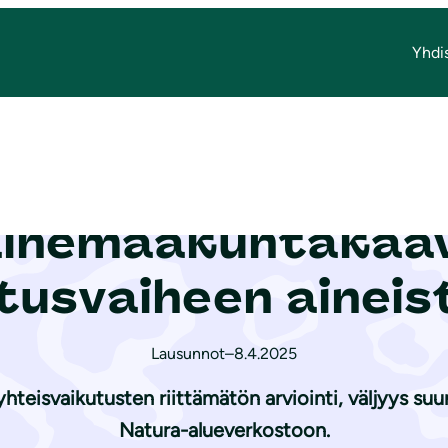
Yhdi
ovaihemaakuntakaavan toisen ehdotusvaiheen aineistosta
ohjois-Pohjanmaan
aihemaakuntakaav
tusvaiheen aineis
Lausunnot
–
8.4.2025
teisvaikutusten riittämätön arviointi, väljyys su
Natura-alueverkostoon.