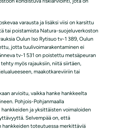
toon kohdistuva riskiarviointi, jota on
evaa varausta ja lisäksi viisi on karsittu
stä tai poistamista Natura-suojeluverkoston
 varauksia Oulun Iso Rytisuo tv-1 389, Oulun
ttu, jotta tuulivoimarakentaminen ei
änneva tv-1 531 on poistettu metsäpeuran
ty myös rajauksiin, niitä siirtäen,
elualueeseen, maakotkareviiriin tai
aan arvioitu, vaikka hanke hankkeelta
eineen. Pohjois-Pohjanmaalla
 hankkeiden ja yksittäisten voimaloiden
ksyttävyyttä. Selvempää on, että
en hankkeiden toteutuessa merkittäviä