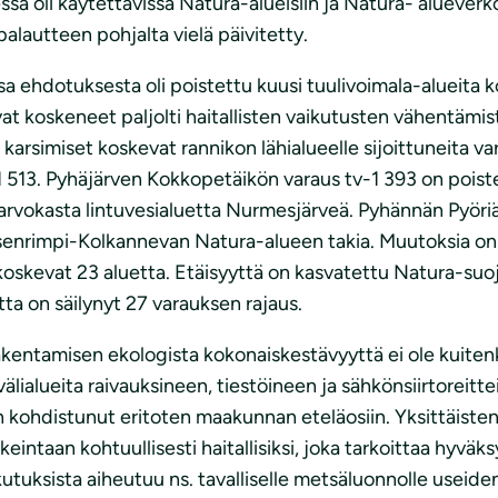
 oli käytettävissä Natura-alueisiin ja Natura- alueverkos
lautteen pohjalta vielä päivitetty.
ehdotuksesta oli poistettu kuusi tuulivoimala-alueita kosk
vat koskeneet paljolti haitallisten vaikutusten vähentämi
mmät karsimiset koskevat rannikon lähialueelle sijoittuneita
 513. Pyhäjärven Kokkopetäikön varaus tv-1 393 on poiste
rvokasta lintuvesialuetta Nurmesjärveä. Pyhännän Pyöri
nrimpi-Kolkannevan Natura-alueen takia. Muutoksia on teh
oskevat 23 aluetta. Etäisyyttä on kasvatettu Natura-suoj
tta on säilynyt 27 varauksen rajaus.
entamisen ekologista kokonaiskestävyyttä ei ole kuitenk
ialueita raivauksineen, tiestöineen ja sähkönsiirtoreitt
 kohdistunut eritoten maakunnan eteläosiin. Yksittäisten
eintaan kohtuullisesti haitallisiksi, joka tarkoittaa hyvä
utuksista aiheutuu ns. tavalliselle metsäluonnolle useid