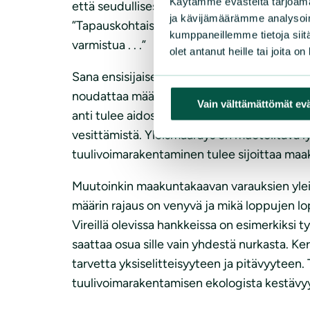
Käytämme evästeitä tarjoama
että seudullisesti merkittävä tuulivoimarake
ja kävijämäärämme analysoim
”Tapauskohtaisesti voidaan harkita tuulivoima
kumppaneillemme tietoja siitä
varmistua . . .”
olet antanut heille tai joita o
Sana ensisijaisesti on epäselvä ja tulkinna
noudattaa määräystä, jonka mukaan tuulivoima
Vain välttämättömät ev
anti tulee aidosti otetuksi huomioon. Vielä
vesittämistä. Yleismääräys on muotoiltava ly
tuulivoimarakentaminen tulee sijoittaa maak
Muutoinkin maakuntakaavan varauksien yleisp
määrin rajaus on venyvä ja mikä loppujen lo
Vireillä olevissa hankkeissa on esimerkiksi 
saattaa osua sille vain yhdestä nurkasta. K
tarvetta yksiselitteisyyteen ja pitävyyteen
tuulivoimarakentamisen ekologista kestävyy