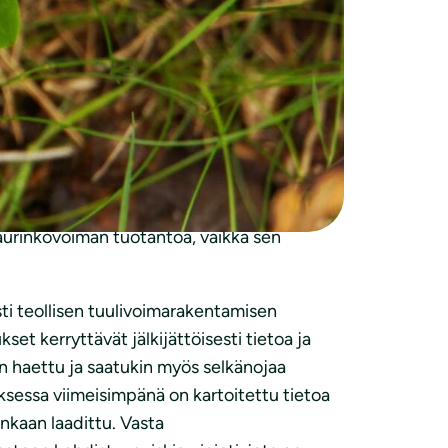
 aineistosta
hjanmaa on johtava maakunta tuulivoiman
utta tv-aluetta, joista merelle sijoittuvia
ta säilyy 48 tuulivoimaloiden
2024 lopussa 63 toiminnassa olevaa
sta muutoinkin. Vuonna 2020 koko maassa oli
aurinkovoiman tuotantoa, vaikka sen
ti teollisen tuulivoimarakentamisen
set kerryttävät jälkijättöisesti tietoa ja
n haettu ja saatukin myös selkänojaa
ksessa viimeisimpänä on kartoitettu tietoa
enkaan laadittu. Vasta