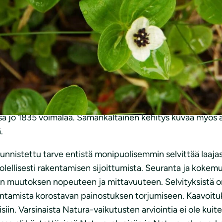
a- ja ilmastovaihemaakuntakaavan toisen ehdotusvaiheen
rgiamurroksen toteuttamisessa on saavutettu. Pohjois-Po
 ehdotuksen toisen kuulemisen versiossa on yhteensä 50 u
v-1-alueita 45. Lainvoimaisista 1. ja 3. vaihemaakuntakaavas
aavaselostuksen mukaan Pohjois-Pohjanmaalla oli vuoden 
 tuulivoimalaa. Tuulivoimatuotannon kasvuvauhti on kiiva
a jo 1835 voimalaa. Samankaltainen kehitys kuvaa myös 
.
unnistettu tarve entistä monipuolisemmin selvittää laajas
olellisesti rakentamisen sijoittumista. Seuranta ja kokemuk
ön muutoksen nopeuteen ja mittavuuteen. Selvityksistä o
kentamista korostavan painostuksen torjumiseen. Kaavoitu
iin. Varsinaista Natura-vaikutusten arviointia ei ole kuit