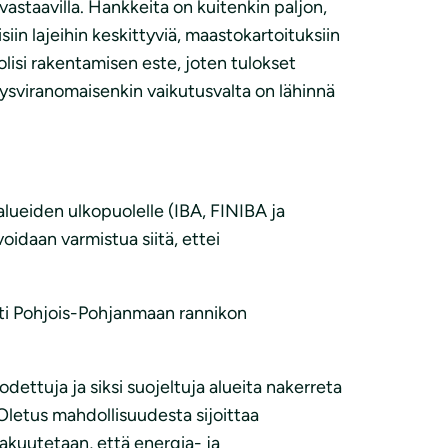
astaavilla. Hankkeita on kuitenkin paljon,
iin lajeihin keskittyviä, maastokartoituksiin
olisi rakentamisen este, joten tulokset
ysviranomaisenkin vaikutusvalta on lähinnä
 alueiden ulkopuolelle (IBA, FINIBA ja
oidaan varmistua siitä, ettei
sti Pohjois-Pohjanmaan rannikon
ttuja ja siksi suojeltuja alueita nakerreta
 Oletus mahdollisuudesta sijoittaa
akuutetaan, että energia- ja