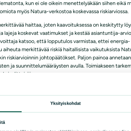
 olematonta, kun ei ole oikein menettelyäkään siihen eik
 huomiota myös Natura-verkostoa koskevassa riskiarviossa.
erkittävää haittaa, joten kaavoituksessa on keskitytty lö
 lajeja koskevat vaatimukset ja kestää asiantuntija-arviot
oittaja katsoo, että lopputulos varmistaa, ettei energia
aiheuta merkittävää riskiä haitallisista vaikutuksista Na
nkin riskiarvioinnin johtopäätökset. Paljon painoa anneta
usten ja suunnittelumääräysten avulla. Toimiakseen tarke
ksiselitteisiä.
kinnanvaraisia, mikä laskee niiden tehoa merkittävästi. L
otuksesta muutoksia suunnittelumääräyksiin niiden epämä
Yksityiskohdat
ästi, että maakuntakaavan luo-alueet, luonnonsuojelu- j
itä
ittävät virkistysalueet eivät sovellu tuulivoimarakentam