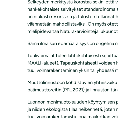
Selkeyden merkitystä korostaa sekin, että v
hankekohtaiset selvitykset standardinomaisia,
on niukasti resursseja ja tulosten tulkinnat 
väännetään mahdollistaviksi. On myös otett
mielipidevaltaa Natura-arviointeja lukuuno
Sama ilmaisun epämääräisyys on ongelma myö
Tuulivoimalat tulee lähtökohtaisesti sijoitt
MAALI-alueet). Tapauskohtaisesti voidaan har
tuulivoimarakentaminen yksin tai yhdessä 
Muuttolinnustoon kohdistuvien yhteisvaikutu
päämuuttoreitin (PPL 2021) ja linnuston tär
Luonnon monimuotoisuuden köyhtymisen pysäyt
ja niiden ekologista tilaa heikennetä, jote
tuulivoimarakentamista jopa maakotkan ydinr