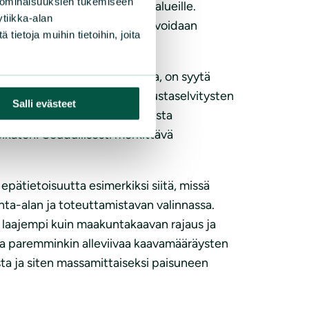
 ominaisuuksien tukemiseen
oitetuille tuulivoimaloiden alueille.
tiikka-alan
llä ja vaikutusten arvioinnilla voidaan
ietoja muihin tietoihin, joita
u tehokasta sijainninohjausta, on syytä
ille. Vain siten lukuisten taustaselvitysten
Salli evästeet
staminen. Se edustaa vaarallista
eikaten: Seudullisesti merkittävä
ätietoisuutta esimerkiksi siitä, missä
ta-alan ja toteuttamistavan valinnassa.
ja laajempi kuin maakuntakaavan rajaus ja
ista paremminkin alleviivaa kaavamääräysten
sta ja siten massamittaiseksi paisuneen