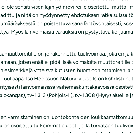
ole sensitiivisen lajin ydinreviireille osoitettu, mutta il
laadittu ja niitä on hyödynnetty ehdotuksen ratkaisuissa tö
elumääräyksestä on poistettava sana lähtökohtaisesti, k
llettyä. Myös lainvoimaisia varauksia on pystyttävä korjaama
uuttoreitille on jo rakennettu tuulivoimaa, joka on jälk
kamaan, joten enää ei pidä lisää voimaloita muuttoreitille p
on esimerkkejä yhteisvaikutusten huomioon ottamisen lai
in Tuuliaapa-Iso Heposuon Natura-alueelle on kohdistun
 erityisesti lainvoimaisissa vaihemaakuntakaavoissa osoite
okangas), tv-1 313 (Pohjois-Ii), tv-1 308 (Hyry) alueille j
den varmistaminen on luontokohteiden loukkaamattomuud
on osoitettu tärkeimmät alueet, joilla turvataan tuulivoi