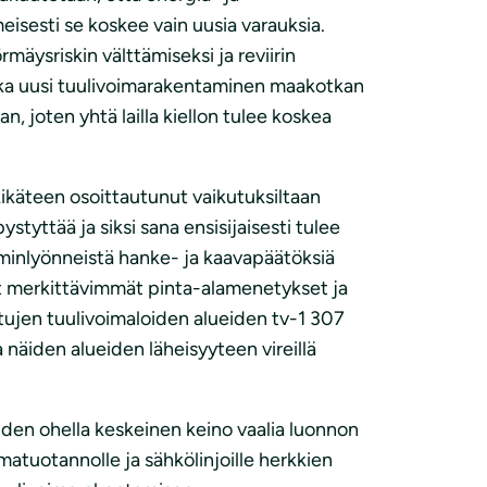
meisesti se koskee vain uusia varauksia.
rmäysriskin välttämiseksi ja reviirin
oska uusi tuulivoimarakentaminen maakotkan
an, joten yhtä lailla kiellon tulee koskea
ikäteen osoittautunut vaikutuksiltaan
ystyttää ja siksi sana ensisijaisesti tulee
minlyönneistä hanke- ja kaavapäätöksiä
ut merkittävimmät pinta-alamenetykset ja
ttujen tuulivoimaloiden alueiden tv-1 307
a näiden alueiden läheisyyteen vireillä
en ohella keskeinen keino vaalia luonnon
matuotannolle ja sähkölinjoille herkkien