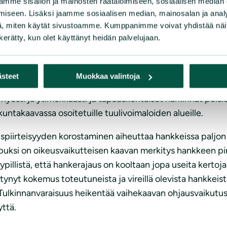
mme sisällön ja mainosten räätälöimiseen, sosiaalisen median
ntaminen tulee sijoittaa ensisijaisesti maakuntakaavassa os
iseen. Lisäksi jaamme sosiaalisen median, mainosalan ja analy
loiden sijoittamista myös muille alueille, mikäli selvityksi
, miten käytät sivustoamme. Kumppanimme voivat yhdistää näitä t
n kerätty, kun olet käyttänyt heidän palvelujaan.
nvarainen. Jos ja kun vaihemaakuntakaavoituksella on haett
rakentaminen myös sijoitetaan niille osoitetuille varauks
ästeet
Muokkaa valintoja
 hankalampi ilmaus on tapauskohtaisen harkinnan mahdolli
hyesti ja ytimekkäästi ja tapauskohtaiset harkinnat poisl
untakaavassa osoitetuille tuulivoimaloiden alueille.
iirteisyyden korostaminen aiheuttaa hankkeissa paljon ep
puksi on oikeusvaikutteisen kaavan merkitys hankkeen pin
tyypillistä, että hankerajaus on kooltaan jopa useita kerto
ertynyt kokemus toteutuneista ja vireillä olevista hankke
. Tulkinnanvaraisuus heikentää vaihekaavan ohjausvaikutu
ttä.