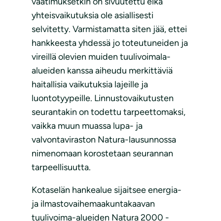
vaatimuksetkin on sivuutettu eikä
yhteisvaikutuksia ole asiallisesti
selvitetty. Varmistamatta siten jää, ettei
hankkeesta yhdessä jo toteutuneiden ja
vireillä olevien muiden tuulivoimala-
alueiden kanssa aiheudu merkittäviä
haitallisia vaikutuksia lajeille ja
luontotyypeille. Linnustovaikutusten
seurantakin on todettu tarpeettomaksi,
vaikka muun muassa lupa- ja
valvontaviraston Natura-lausunnossa
nimenomaan korostetaan seurannan
tarpeellisuutta.
Kotaselän hankealue sijaitsee energia-
ja ilmastovaihemaakuntakaavan
tuulivoima-alueiden Natura 2000 -