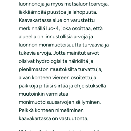
luonnonoja ja myös metsäluontoarvoja,
iäkkäämpää puustoa ja lahopuuta.
Kaavakartassa alue on varustettu
merkinnällä luo-4, joka osoittaa, että
alueella on linnustollisia arvoja ja
luonnon monimuotoisuutta turvaavia ja
tukevia arvoja. Jotta mainitut arvot
olisivat hydrologisilta häiriöiltä ja
pienilmaston muutoksilta turvattuja,
aivan kohteen viereen osoitettuja
paikkoja pitäisi siirtää ja ohjeistuksella
muutoinkin varmistaa
monimuotoisuusarvojen säilyminen.
Pelkkä kohteen nimeäminen
kaavakartassa on vastuutonta.