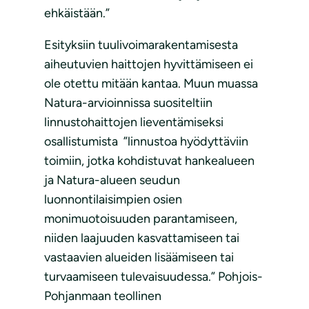
ehkäistään.”
Esityksiin tuulivoimarakentamisesta
aiheutuvien haittojen hyvittämiseen ei
ole otettu mitään kantaa. Muun muassa
Natura-arvioinnissa suositeltiin
linnustohaittojen lieventämiseksi
osallistumista ”linnustoa hyödyttäviin
toimiin, jotka kohdistuvat hankealueen
ja Natura-alueen seudun
luonnontilaisimpien osien
monimuotoisuuden parantamiseen,
niiden laajuuden kasvattamiseen tai
vastaavien alueiden lisäämiseen tai
turvaamiseen tulevaisuudessa.” Pohjois-
Pohjanmaan teollinen