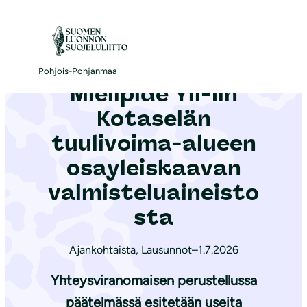
S
i
Etusivu
|
Ajankohtaista
|
Mielipide Yli-Iin Kotaselän tuulivoima-alueen osayleiskaavan valmisteluaineistosta
i
r
Pohjois-Pohjanmaa
Mielipide Yli-Iin
r
y
Kotaselän
s
tuulivoima-alueen
i
osayleiskaavan
s
ä
valmisteluaineisto
l
sta
t
ö
Ajankohtaista
,
Lausunnot
–
1.7.2026
ö
Yhteysviranomaisen perustellussa
n
päätelmässä esitetään useita