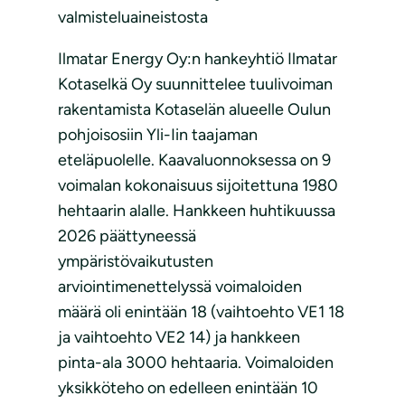
valmisteluaineistosta
Ilmatar Energy Oy:n hankeyhtiö Ilmatar
Kotaselkä Oy suunnittelee tuulivoiman
rakentamista Kotaselän alueelle Oulun
pohjoisosiin Yli-Iin taajaman
eteläpuolelle. Kaavaluonnoksessa on 9
voimalan kokonaisuus sijoitettuna 1980
hehtaarin alalle. Hankkeen huhtikuussa
2026 päättyneessä
ympäristövaikutusten
arviointimenettelyssä voimaloiden
määrä oli enintään 18 (vaihtoehto VE1 18
ja vaihtoehto VE2 14) ja hankkeen
pinta-ala 3000 hehtaaria. Voimaloiden
yksikköteho on edelleen enintään 10