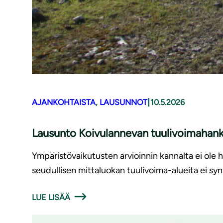
|
AJANKOHTAISTA
, 
LAUSUNNOT
10.5.2026
Lausunto Koivulannevan tuulivoimahank
Ympäristövaikutusten arvioinnin kannalta ei ole hy
seudullisen mittaluokan tuulivoima-alueita ei synt
LUE LISÄÄ