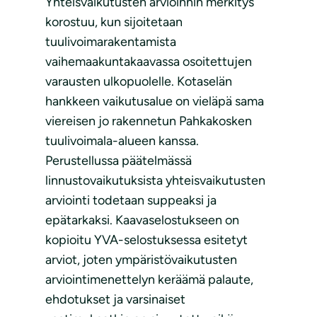
Yhteisvaikutusten arvioinnin merkitys
korostuu, kun sijoitetaan
tuulivoimarakentamista
vaihemaakuntakaavassa osoitettujen
varausten ulkopuolelle. Kotaselän
hankkeen vaikutusalue on vieläpä sama
viereisen jo rakennetun Pahkakosken
tuulivoimala-alueen kanssa.
Perustellussa päätelmässä
linnustovaikutuksista yhteisvaikutusten
arviointi todetaan suppeaksi ja
epätarkaksi. Kaavaselostukseen on
kopioitu YVA-selostuksessa esitetyt
arviot, joten ympäristövaikutusten
arviointimenettelyn keräämä palaute,
ehdotukset ja varsinaiset