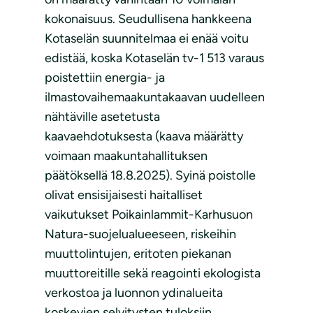
kokonaisuus. Seudullisena hankkeena
Kotaselän suunnitelmaa ei enää voitu
edistää, koska Kotaselän tv-1 513 varaus
poistettiin energia- ja
ilmastovaihemaakuntakaavan uudelleen
nähtäville asetetusta
kaavaehdotuksesta (kaava määrätty
voimaan maakuntahallituksen
päätöksellä 18.8.2025). Syinä poistolle
olivat ensisijaisesti haitalliset
vaikutukset Poikainlammit-Karhusuon
Natura-suojelualueeseen, riskeihin
muuttolintujen, eritoten piekanan
muuttoreitille sekä reagointi ekologista
verkostoa ja luonnon ydinalueita
koskevien selvitysten tuloksiin.