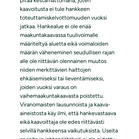
pitää kestämättömänä, joten
kaavoitusta ei tule hankkeen
toteuttamiskelvottomuuden vuoksi
jatkaa. Hankealue ei ole enää
maakuntakaavassa tuulivoimalle
määriteltyä aluetta eikä voimaloiden
määrän väheneminen seudullisen rajan
alle ole riittävän olennainen muutos
niiden merkittävien haittojen
ehkäisemiseksi tai lieventämiseksi,
joiden vuoksi varaus on
vaihemaakuntakaavasta poistettu.
Viranomaisten lausunnoista ja kaava-
aineistosta käy ilmi, että hankevastaava
eikä kaavoittaja ole edes riittävästi
selvillä hankkeensa vaikutuksista. Useita