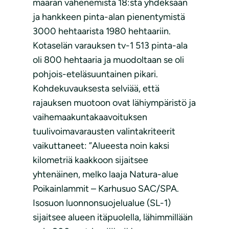
määrän vähenemistä 18:sta yhdeksään
ja hankkeen pinta-alan pienentymistä
3000 hehtaarista 1980 hehtaariin.
Kotaselän varauksen tv-1 513 pinta-ala
oli 800 hehtaaria ja muodoltaan se oli
pohjois-eteläsuuntainen pikari.
Kohdekuvauksesta selviää, että
rajauksen muotoon ovat lähiympäristö ja
vaihemaakuntakaavoituksen
tuulivoimavarausten valintakriteerit
vaikuttaneet: ”Alueesta noin kaksi
kilometriä kaakkoon sijaitsee
yhtenäinen, melko laaja Natura-alue
Poikainlammit – Karhusuo SAC/SPA.
Isosuon luonnonsuojelualue (SL-1)
sijaitsee alueen itäpuolella, lähimmillään