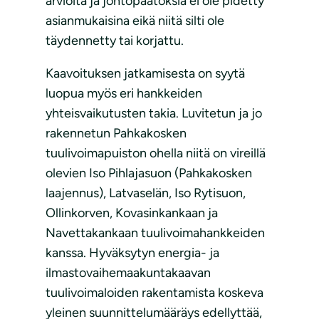
arvioita ja johtopäätöksiä ei ole pidetty
asianmukaisina eikä niitä silti ole
täydennetty tai korjattu.
Kaavoituksen jatkamisesta on syytä
luopua myös eri hankkeiden
yhteisvaikutusten takia. Luvitetun ja jo
rakennetun Pahkakosken
tuulivoimapuiston ohella niitä on vireillä
olevien Iso Pihlajasuon (Pahkakosken
laajennus), Latvaselän, Iso Rytisuon,
Ollinkorven, Kovasinkankaan ja
Navettakankaan tuulivoimahankkeiden
kanssa. Hyväksytyn energia- ja
ilmastovaihemaakuntakaavan
tuulivoimaloiden rakentamista koskeva
yleinen suunnittelumääräys edellyttää,