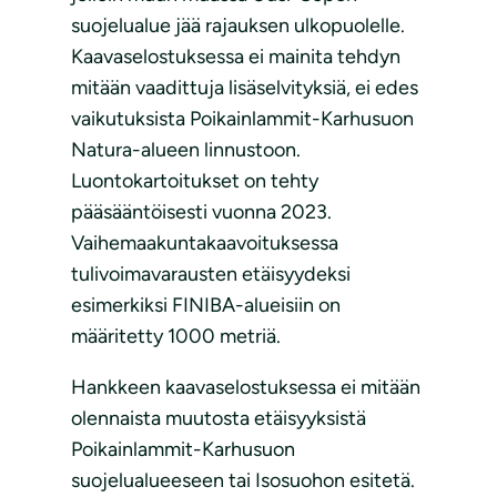
suojelualue jää rajauksen ulkopuolelle.
Kaavaselostuksessa ei mainita tehdyn
mitään vaadittuja lisäselvityksiä, ei edes
vaikutuksista Poikainlammit-Karhusuon
Natura-alueen linnustoon.
Luontokartoitukset on tehty
pääsääntöisesti vuonna 2023.
Vaihemaakuntakaavoituksessa
tulivoimavarausten etäisyydeksi
esimerkiksi FINIBA-alueisiin on
määritetty 1000 metriä.
Hankkeen kaavaselostuksessa ei mitään
olennaista muutosta etäisyyksistä
Poikainlammit-Karhusuon
suojelualueeseen tai Isosuohon esitetä.