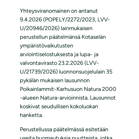
Yhteysviranomainen on antanut
9.4.2026 (POPELY/2272/2023, LVV-
U/20946/2026) lainmukaisen
perustellun päätelmänsä Kotaselän
ympäristövaikutusten
arviointiselostuksesta ja lupa- ja
valvontavirasto 23.2.2026 (LVV-
U/21739/2026) luonnonsuojelulain 35
pykälän mukaisen lausunnon
Poikainlammit-Karhusuon Natura 2000
-alueen Natura-arvioinnista. Lausunnot
koskivat seudullisen kokoluokan
hanketta.
Perustellussa päätelmässä esitetään
useita huomautuksia puutteista, jotka