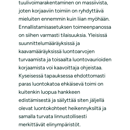
tuulivoimarakentaminen on massiivista,
joten korjaaviin toimiin on ryhdyttävä
mieluiten ennemmin kuin liian myöhään.
Ennallistamisasetuksen toimeenpanossa
on siihen varmasti tilaisuuksia. Yleisissä
suunnittelumääräyksissä ja
kaavamääräyksissä luontoarvojen
turvaamista ja toisaalta luontovaurioiden
korjaamista voi kaavoittaja ohjeistaa.
Kyseisessä tapauksessa ehdottomasti
paras luontokatoa ehkäisevä toimi on
kuitenkin luopua hankkeen
edistämisestä ja säilyttää siten jäljellä
olevat luontokohteet heikennyksiltä ja
samalla turvata linnustollisesti
merkittävät elinympäristöt.