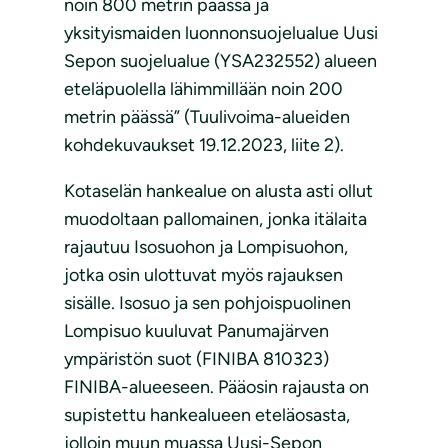
noin 800 metrin päässä ja
yksityismaiden luonnonsuojelualue Uusi
Sepon suojelualue (YSA232552) alueen
eteläpuolella lähimmillään noin 200
metrin päässä” (Tuulivoima-alueiden
kohdekuvaukset 19.12.2023, liite 2).
Kotaselän hankealue on alusta asti ollut
muodoltaan pallomainen, jonka itälaita
rajautuu Isosuohon ja Lompisuohon,
jotka osin ulottuvat myös rajauksen
sisälle. Isosuo ja sen pohjoispuolinen
Lompisuo kuuluvat Panumajärven
ympäristön suot (FINIBA 810323)
FINIBA-alueeseen. Pääosin rajausta on
supistettu hankealueen eteläosasta,
jolloin muun muassa Uusi-Sepon