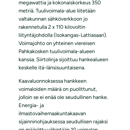
megawattia ja kokonaiskorkeus 350
metriä. Tuulivoimala-alue liitetään
valtakunnan sähköverkkoon jo
rakennetulla 2 x 110 kilovoltin
liityntäjohdolla (Isokangas-Lattiasaari).
Voimajohto on yhteinen viereisen
Pahkakosken tuulivoimala-alueen
kanssa. Siirtolinja sijoittuu hankealueen
keskelle itä-länsisuuntaisena.
Kaavaluonnoksessa hankkeen
voimaloiden määrä on puolittunut,
jolloin se ei enää ole seudullinen hanke.
Energia- ja
ilmastovaihemaakuntakaavan
sijainninohjauksessa seudullisen rajaksi
on määrätty vähintään 10 voimalan