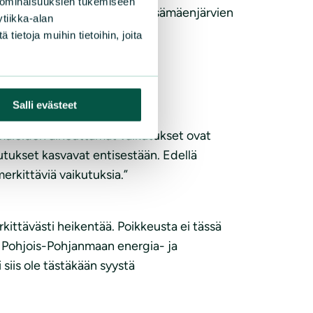
 ominaisuuksien tukemiseen
5 kilometrin etäisyydelle Kärsämäenjärvien
tiikka-alan
eriaatteiden kanssa.
ietoja muihin tietoihin, joita
Salli evästeet
maloiden aiheuttamat vaikutukset ovat
tukset kasvavat entisestään. Edellä
rkittäviä vaikutuksia.”
kittävästi heikentää. Poikkeusta ei tässä
ksi Pohjois-Pohjanmaan energia- ja
siis ole tästäkään syystä