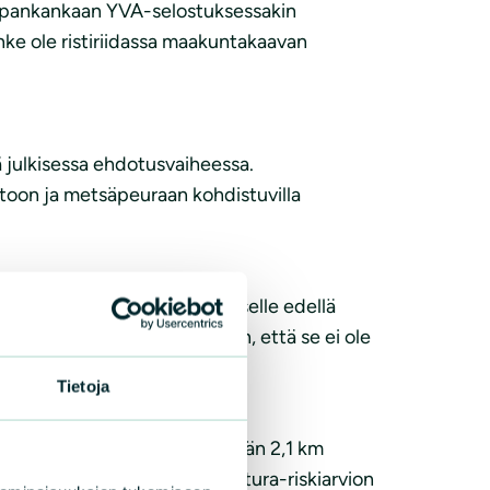
Pilpankankaan YVA-selostuksessakin
nke ole ristiriidassa maakuntakaavan
 julkisessa ehdotusvaiheessa.
toon ja metsäpeuraan kohdistuvilla
selle tuulivoimarakentamiselle edellä
mitenkään mahdollista siten, että se ei ole
2 §:n vastaisesti.
Tietoja
en alueet sijaitsevat vähintään 2,1 km
 maakuntakaavasta tehdyn Natura-riskiarvion