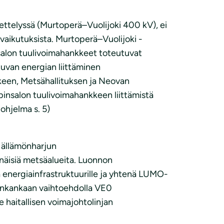
ettelyssä (Murtoperä–Vuolijoki 400 kV), ei
vaikutuksista. Murtoperä–Vuolijoki -
salon tuulivoimahankkeet toteutuvat
tuvan energian liittäminen
keen, Metsähallituksen ja Neovan
nsalon tuulivoimahankkeen liittämistä
ohjelma s. 5)
Hällämönharjun
äisiä metsäalueita. Luonnon
 energiainfrastruktuurille ja yhtenä LUMO-
lpankankaan vaihtoehdolla VE0
haitallisen voimajohtolinjan