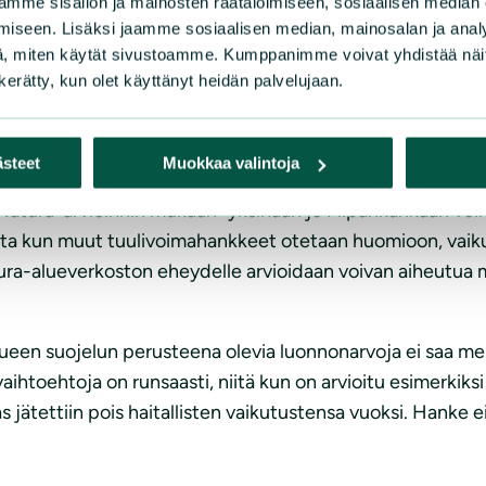
mme sisällön ja mainosten räätälöimiseen, sosiaalisen median
mukaan (s. 374) voimalapaikoista lähimmät sijoittuvat 1,
iseen. Lisäksi jaamme sosiaalisen median, mainosalan ja analy
oa olevan ristiriidassa voimassaolevan maakuntakaavan p
, miten käytät sivustoamme. Kumppanimme voivat yhdistää näitä t
n kerätty, kun olet käyttänyt heidän palvelujaan.
A)
ästeet
Muokkaa valintoja
atura-arvioinnin mukaan ”yksinään jo Pilpankankaan voi
tta kun muut tuulivoimahankkeet otetaan huomioon, vaiku
ra-alueverkoston eheydelle arvioidaan voivan aiheutua me
ueen suojelun perusteena olevia luonnonarvoja ei saa mer
 vaihtoehtoja on runsaasti, niitä kun on arvioitu esimerki
ätettiin pois haitallisten vaikutustensa vuoksi. Hanke ei 