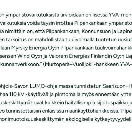
on ympäristövaikutuksista arvioidaan erillisessä YVA-men
vaikutuksia voida täysin irrottaa Pilpankankaan ympäristö
ä nimittäin on, että Pilpankankaan, Konnunsuon ja Lapin
n tarkoitus on mahdollistaa tuulivoimalla tuotetun uusiu
laan Myrsky Energia Oy:n Pilpankankaan tuulivoimahank
nsen Wind Oy:n ja Valorem Energies Finlandin Oy:n Lapi
ltakunnanverkkoon.” (Murtoperä–Vuolijoki -hankkeen YVA-
i Pohjois-Savon LUMO-ohjelmassa tunnistetun Saarisuon–
a 110 kV -käytävää ja pirstomalla myös ennestään yhten
skittymät ovat kaikkein haitallisimpia sijoituspaikkoja
vo tunnistettaisiin erilaisissa maankäyttöhankkeissa. Pi
onimuotoisuuskeskittymän ekologiselle kytkeytyvyydelle 