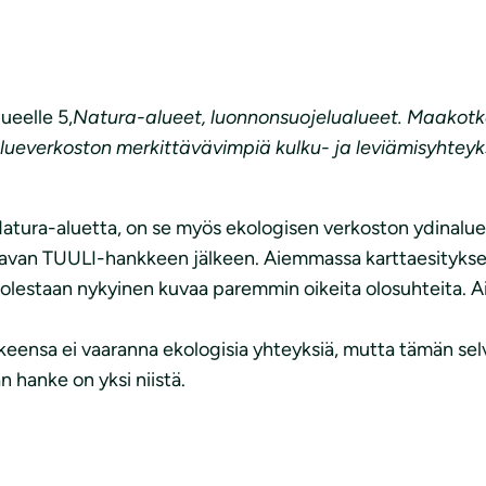
ueelle 5,
Natura-alueet, luonnonsuojelualueet. Maakot
lueverkoston merkittävävimpiä kulku- ja leviämisyhteyk
le Natura-aluetta, on se myös ekologisen verkoston ydinalu
avan TUULI-hankkeen jälkeen. Aiemmassa karttaesitykses
un puolestaan nykyinen kuvaa paremmin oikeita olosuhteita.
keensa ei vaaranna ekologisia yhteyksiä, mutta tämän sel
n hanke on yksi niistä.