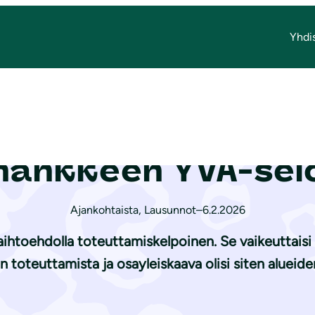
Yhdi
ivoimahankkeen YVA-selostuksesta
sunto Pilpankank
hankkeen YVA-se
Ajankohtaista
,
Lausunnot
–
6.2.2026
 vaihtoehdolla toteuttamiskelpoinen. Se vaikeuttai
toteuttamista ja osayleiskaava olisi siten alueiden