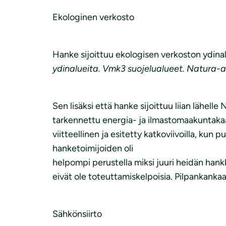
Ekologinen verkosto
Hanke sijoittuu ekologisen verkoston ydinal
ydinalueita. Vmk3 suojelualueet. Natura-a
Sen lisäksi että hanke sijoittuu liian lähel
tarkennettu energia- ja ilmastomaakuntaka
viitteellinen ja esitetty katkoviivoilla, k
hanketoimijoiden oli
helpompi perustella miksi juuri heidän hank
eivät ole toteuttamiskelpoisia. Pilpankankaa
Sähkönsiirto