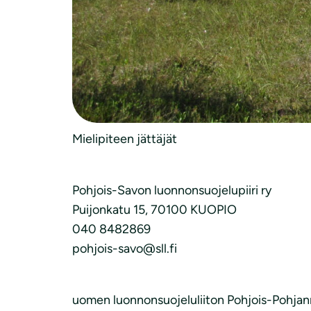
MIELIPIDE PILPANKANKAAN TUULIVOI
26.1.2025
kirjaamo@lvv.fi
Mielipiteen jättäjät
Pohjois-Savon luonnonsuojelupiiri ry
Puijonkatu 15, 70100 KUOPIO
040 8482869
pohjois-savo@sll.fi
uomen luonnonsuojeluliiton Pohjois-Pohjanm