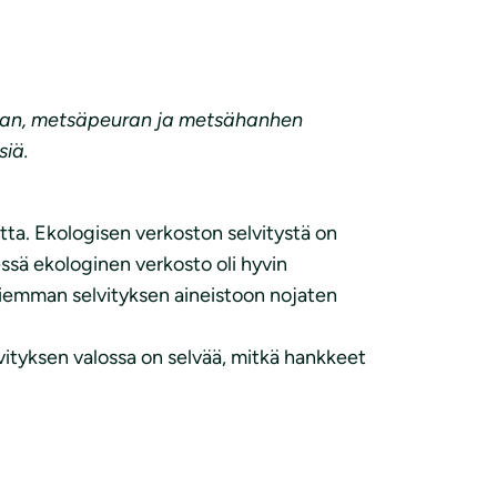
kan, metsäpeuran ja metsähanhen
siä.
etta. Ekologisen verkoston selvitystä on
sä ekologinen verkosto oli hyvin
 Aiemman selvityksen aineistoon nojaten
vityksen valossa on selvää, mitkä hankkeet