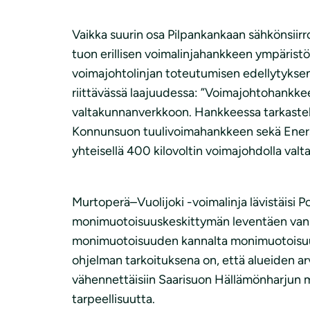
Vaikka suurin osa Pilpankankaan sähkönsiirr
tuon erillisen voimalinjahankkeen ympäristö
voimajohtolinjan toteutumisen edellytyksen
riittävässä laajuudessa: ”Voimajohtohankkee
valtakunnanverkkoon. Hankkeessa tarkastel
Konnunsuon tuulivoimahankkeen sekä Enerse
yhteisellä 400 kilovoltin voimajohdolla va
Murtoperä–Vuolijoki -voimalinja lävistäis
monimuotoisuuskeskittymän leventäen vanha
monimuotoisuuden kannalta monimuotoisuuske
ohjelman tarkoituksena on, että alueiden ar
vähennettäisiin Saarisuon Hällämönharjun m
tarpeellisuutta.