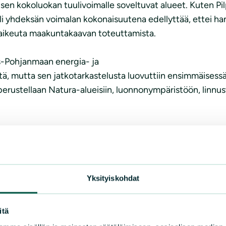
lisen kokoluokan tuulivoimalle soveltuvat alueet. Kuten 
li yhdeksän voimalan kokonaisuutena edellyttää, ettei ha
 vaikeuta maakuntakaavan toteuttamista.
s-Pohjanmaan energia- ja
, mutta sen jatkotarkastelusta luovuttiin ensimmäisessä
rustellaan Natura-alueisiin, luonnonympäristöön, linnus
elostuksessa todetaan alueen soveltumattomuus seudulli
nen ainakaan seudullisessa kokoluokassa ole nähdäksemme 
nssa ja vaikeuta sen toteuttamista alueidenkäyttölain 32.
Yksityiskohdat
 ja ilmastovaihemaakuntakaavassa osoitetut tuulivoimaloid
itä
ista Natura-alueista (SPA). Tähän ratkaisuun on päädytty