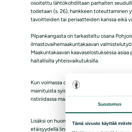
osoitettu lähtökohdiltaan parhaiten seudul
todetaan (s. 26), hankkeen toteuttaminen y
tavoitteiden tai periaatteiden kanssa eikä
Pilpankangasta on tarkasteltu osana Pohjoi
ilmastovaihemaakuntakaavan valmistelutyötä
Maakuntakaavan kaavaselostuksessa asiaa pe
haitallisilla yhteisvaikutuksilla.
Kun voimassa olevan maakuntakaavan kaavas
mainituista syistä, ei hankkeen toteuttami
ristiriidassa maakuntakaavan tavoitteiden ka
Suostumus
Lisäksi on huomattava, että kaikki energia-
Tämä sivusto käyttää eväste
etäisyydellä linnustoperusteisesti suojellu