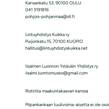
Kansankatu 53, 90100 OULU
041 3191816
pohjois-pohjanmaa@sll.fi
Lintuyhdistys Kuikka ry
Puijonkatu 15, 70100 KUOPIO
hallitus@lintuyhdistyskuikka.net
Iisalmen Luonnon Ystäväin Yhdistys ry
iisalmi.luontomuseo@gmail.com
Ristiriita maakuntakaavan kanssa
Pilpankankaan tuulivoima-aluetta ei ole o