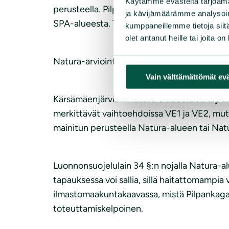
Käytämme evästeitä tarjoama
perusteella. Pilpankankaan YVA-selostuksen 
ja kävijämäärämme analysoim
SPA-alueesta. Tämänkin seikan voidaan kats
kumppaneillemme tietoja siitä
olet antanut heille tai joita o
Natura-arviointi (Kärsämäenjärvet SAC/SP
Vain välttämättömät ev
Kärsämäenjärvien Natura-alueesta tehdyn N
merkittävät vaihtoehdoissa VE1 ja VE2, mu
mainitun perusteella Natura-alueen tai Natu
Luonnonsuojelulain 34 §:n nojalla Natura-al
tapauksessa voi sallia, sillä haitattomampia
ilmastomaakuntakaavassa, mistä Pilpankagas j
toteuttamiskelpoinen.