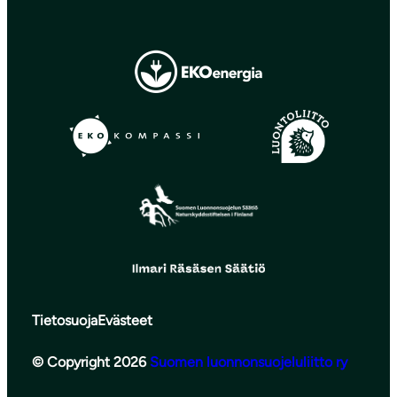
Tietosuoja
Evästeet
© Copyright 2026
Suomen luonnonsuojeluliitto ry