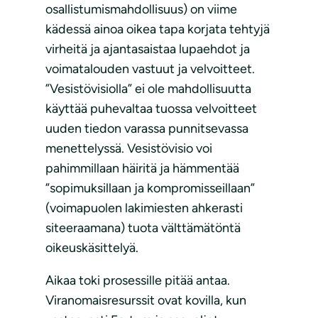
osallistumismahdollisuus) on viime
kädessä ainoa oikea tapa korjata tehtyjä
virheitä ja ajantasaistaa lupaehdot ja
voimatalouden vastuut ja velvoitteet.
”Vesistövisiolla” ei ole mahdollisuutta
käyttää puhevaltaa tuossa velvoitteet
uuden tiedon varassa punnitsevassa
menettelyssä. Vesistövisio voi
pahimmillaan häiritä ja hämmentää
”sopimuksillaan ja kompromisseillaan”
(voimapuolen lakimiesten ahkerasti
siteeraamana) tuota välttämätöntä
oikeuskäsittelyä.
Aikaa toki prosessille pitää antaa.
Viranomaisresurssit ovat kovilla, kun