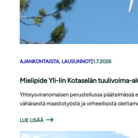
|
AJANKOHTAISTA
, 
LAUSUNNOT
1.7.2026
Mielipide Yli-Iin Kotaselän tuulivoima-a
Yhteysviranomaisen perustellussa päätelmässä es
vähäisestä maastotyöstä ja virheellisistä olettamuk
LUE LISÄÄ