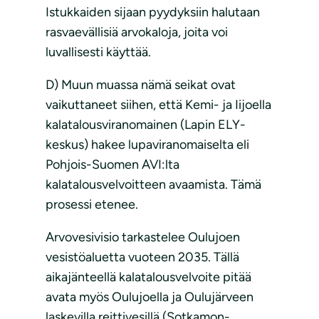
Istukkaiden sijaan pyydyksiin halutaan
rasvaevällisiä arvokaloja, joita voi
luvallisesti käyttää.
D) Muun muassa nämä seikat ovat
vaikuttaneet siihen, että Kemi- ja Iijoella
kalatalousviranomainen (Lapin ELY-
keskus) hakee lupaviranomaiselta eli
Pohjois-Suomen AVI:lta
kalatalousvelvoitteen avaamista. Tämä
prosessi etenee.
Arvovesivisio tarkastelee Oulujoen
vesistöaluetta vuoteen 2035. Tällä
aikajänteellä kalatalousvelvoite pitää
avata myös Oulujoella ja Oulujärveen
laskevilla reittivesillä (Sotkamon-