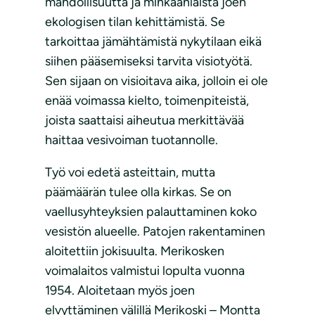
mahdollisuutta ja minkäänlaista joen
ekologisen tilan kehittämistä. Se
tarkoittaa jämähtämistä nykytilaan eikä
siihen pääsemiseksi tarvita visiotyötä.
Sen sijaan on visioitava aika, jolloin ei ole
enää voimassa kielto, toimenpiteistä,
joista saattaisi aiheutua merkittävää
haittaa vesivoiman tuotannolle.
Työ voi edetä asteittain, mutta
päämäärän tulee olla kirkas. Se on
vaellusyhteyksien palauttaminen koko
vesistön alueelle. Patojen rakentaminen
aloitettiin jokisuulta. Merikosken
voimalaitos valmistui lopulta vuonna
1954. Aloitetaan myös joen
elvyttäminen välillä Merikoski – Montta