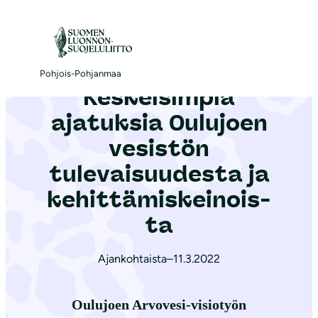
S
i
Etusivu
|
Ajankohtaista
|
Keskeisimpiä ajatuksia Oulujoen vesistön tulevaisuudesta ja ke­hit­tä­mis­kei­nois­ta
i
r
Pohjois-Pohjanmaa
Keskeisimpiä
r
y
ajatuksia Oulujoen
s
vesistön
i
tulevaisuudesta ja
s
ä
ke­hit­tä­mis­kei­nois­
l
ta
t
ö
Ajankohtaista
–
11.3.2022
ö
n
Oulujoen Arvovesi-visiotyön