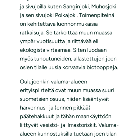
ja sivujoilla kuten Sanginjoki, Muhosjoki
ja sen sivujoki Poikajoki. Toimenpiteinä
on kehitettävä luonnonmukaisia
ratkaisuja. Se tarkoittaa muun muassa
ympärivuotisuutta ja riittävää eli
ekologista virtaamaa. Siten luodaan
myös tuhoutuneiden, allastettujen joen
osien tilalle uusia korvaavia biotooppeja.
Oulujoenkin valuma-alueen
erityispiirteitä ovat muun muassa suuri
suometsien osuus, niiden lisääntyvät
harvennus- ja (ennen pitkää)
päätehakkuut ja tähän maankäyttöön
liittyvät vesistö- ja ilmastoriskit. Valuma-
alueen kunnostuksilla tuetaan joen tilan