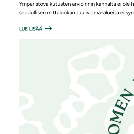
Ympäristövaikutusten arvioinnin kannalta ei ole hy
seudullisen mittaluokan tuulivoima-alueita ei synt
LUE LISÄÄ