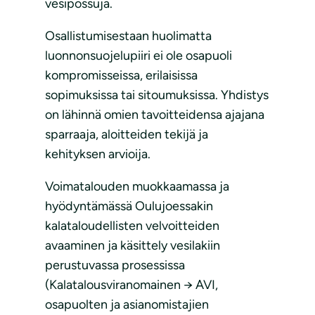
vesipossuja.
Osallistumisestaan huolimatta
luonnonsuojelupiiri ei ole osapuoli
kompromisseissa, erilaisissa
sopimuksissa tai sitoumuksissa. Yhdistys
on lähinnä omien tavoitteidensa ajajana
sparraaja, aloitteiden tekijä ja
kehityksen arvioija.
Voimatalouden muokkaamassa ja
hyödyntämässä Oulujoessakin
kalataloudellisten velvoitteiden
avaaminen ja käsittely vesilakiin
perustuvassa prosessissa
(Kalatalousviranomainen → AVI,
osapuolten ja asianomistajien