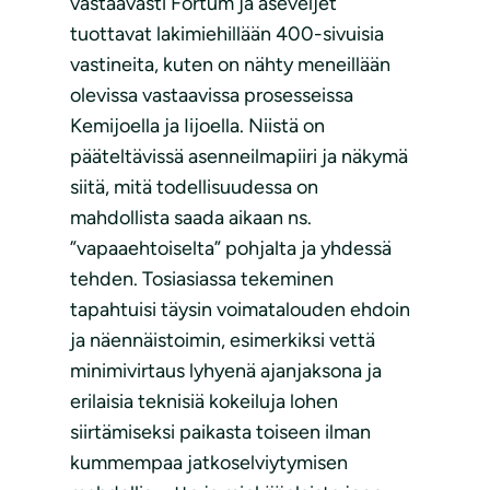
vastaavasti Fortum ja aseveljet
tuottavat lakimiehillään 400-sivuisia
vastineita, kuten on nähty meneillään
olevissa vastaavissa prosesseissa
Kemijoella ja Iijoella. Niistä on
pääteltävissä asenneilmapiiri ja näkymä
siitä, mitä todellisuudessa on
mahdollista saada aikaan ns.
”vapaaehtoiselta” pohjalta ja yhdessä
tehden. Tosiasiassa tekeminen
tapahtuisi täysin voimatalouden ehdoin
ja näennäistoimin, esimerkiksi vettä
minimivirtaus lyhyenä ajanjaksona ja
erilaisia teknisiä kokeiluja lohen
siirtämiseksi paikasta toiseen ilman
kummempaa jatkoselviytymisen