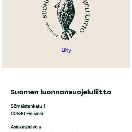
L
iity
Suomen luonnonsuojeluliitto
Sörnäistenkatu 1
00580 Helsinki
Asiakaspalvelu