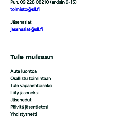
Puh. 09 228 08210 (arkisin 9-15)
toimisto@sll.fi
Jäsenasiat
jasenasiat@sll.fi
Tule mukaan
Auta luontoa
Osallistu toimintaan
Tule vapaaehtoiseksi
Liity jäseneksi
Jäsenedut
Päivitä jäsentietosi
Yhdistysnetti