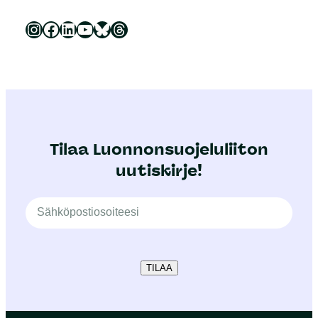
Luonnonsuojeluliitto Instagramissa
Luonnonsuojeluliitto Facebookissa
Luonnonsuojeluliitto LinkedInissä
Luonnonsuojeluliiton YouTube-kanava
Luonnonsuojeluliitto Blueskyssa
Luonnonsuojeluliitto Threadsissa
Tilaa Luonnonsuojeluliiton
uutiskirje!
TILAA