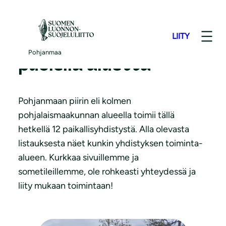
S
i
LIITY
i
Toimintaa joka
r
Pohjanmaa
puolella aluetta
r
y
s
Pohjanmaan piirin eli kolmen
i
pohjalaismaakunnan alueella toimii tällä
s
hetkellä 12 paikallisyhdistystä. Alla olevasta
ä
listauksesta näet kunkin yhdistyksen toiminta-
l
alueen. Kurkkaa sivuillemme ja
t
sometileillemme, ole rohkeasti yhteydessä ja
ö
liity mukaan toimintaan!
ö
n