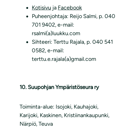
Kotisivu
ja
Facebook
Puheenjohtaja: Reijo Salmi, p. 040
701 9402, e-mail:
rsalmi(a)luukku.com
Sihteeri: Terttu Rajala, p. 040 541
0582, e-mail:
terttu.e.rajala(a)gmail.com
10. Suupohjan Ympäristöseura ry
Toiminta-alue: Isojoki, Kauhajoki,
Karijoki, Kaskinen, Kristiinankaupunki,
Närpiö, Teuva