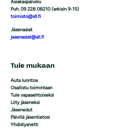
Asiakaspalvelu
Puh. 09 228 08210 (arkisin 9-15)
toimisto@sll.fi
Jäsenasiat
jasenasiat@sll.fi
Tule mukaan
Auta luontoa
Osallistu toimintaan
Tule vapaaehtoiseksi
Liity jäseneksi
Jäsenedut
Päivitä jäsentietosi
Yhdistysnetti