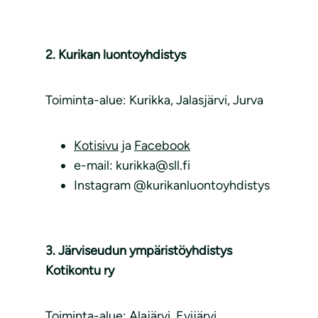
2. Kurikan luontoyhdistys
Toiminta-alue: Kurikka, Jalasjärvi, Jurva
Kotisivu
ja
Facebook
e-mail: kurikka@sll.fi
Instagram @kurikanluontoyhdistys
3. Järviseudun ympäristöyhdistys
Kotikontu ry
Toiminta-alue: Alajärvi, Evijärvi,