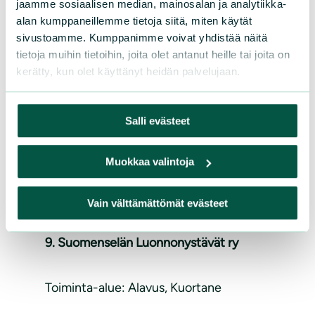
jaamme sosiaalisen median, mainosalan ja analytiikka-
alan kumppaneillemme tietoja siitä, miten käytät
Toiminta-alue: Pietarsaari, Pedersöre,
sivustoamme. Kumppanimme voivat yhdistää näitä
Uusikarlepyy
tietoja muihin tietoihin, joita olet antanut heille tai joita on
kerätty, kun olet käyttänyt heidän palvelujaan.
Puheenjohtaja: Lars-Erik Irjala,
0400-268833, e-mail:
leirjala(a)
Salli evästeet
gmail.com
Sihteeri: Ralf Wistbacka, p. 050
Muokkaa valintoja
516 6817, e-mail: ralf(a)wbe.fi
Vain välttämättömät evästeet
9. Suomenselän Luonnonystävät ry
Toiminta-alue: Alavus, Kuortane