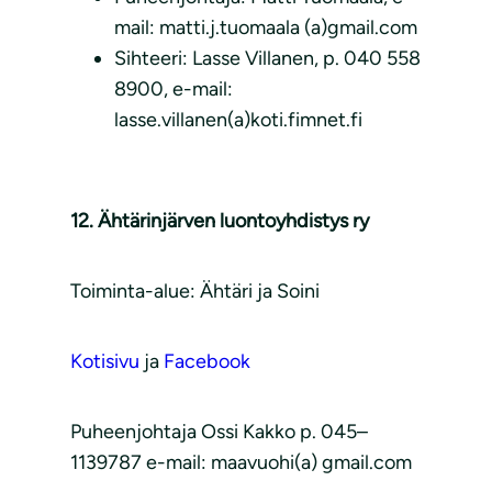
mail: matti.j.tuomaala (a)gmail.com
Sihteeri: Lasse Villanen, p. 040 558
8900, e-mail:
lasse.villanen(a)koti.fimnet.fi
12. Ähtärinjärven luontoyhdistys ry
Toiminta-alue: Ähtäri ja Soini
Kotisivu
ja
Facebook
Puheenjohtaja Ossi Kakko p. 045–
1139787 e-mail: maavuohi(a) gmail.com