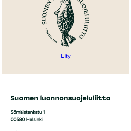
L
iity
Suomen luonnonsuojeluliitto
Sörnäistenkatu 1
00580 Helsinki