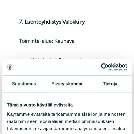
7. Luontoyhdistys Valokki ry
Toiminta-alue: Kauhava
Kotisivut
ja
Facebook
Puheenjohtaja: Erkki Korpimäki, p.
0400 163 228, e-mail:
Suostumus
Yksityiskohdat
Tietoja
ekorpi(a)utu.fi
Sihteeri: Kari Hongisto, e-mail:
karihong00 (a) gmail.com
Tämä sivusto käyttää evästeitä
Käytämme evästeitä tarjoamamme sisällön ja mainosten
räätälöimiseen, sosiaalisen median ominaisuuksien
tukemiseen ja kävijämäärämme analysoimiseen. Lisäksi
8. Pietarsaaren luonto ry