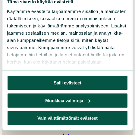
Tämä sivusto käyttää evästeitä
Pohjois-Savo
Käytämme evästeitä tarjoamamme sisällön ja mainosten
Satakunta
räätälöimiseen, sosiaalisen median ominaisuuksien
Uusimaa
tukemiseen ja kävijämäärämme analysoimiseen. Lisäksi
Varsinais-Suomi
jaamme sosiaalisen median, mainosalan ja analytiikka-
alan kumppaneillemme tietoja siitä, miten käytät
sivustoamme. Kumppanimme voivat yhdistää näitä
tietoja muihin tietoihin, joita olet antanut heille tai joita on
kerätty, kun olet käyttänyt heidän palvelujaan.
Salli evästeet
Muokkaa valintoja
Vain välttämättömät evästeet