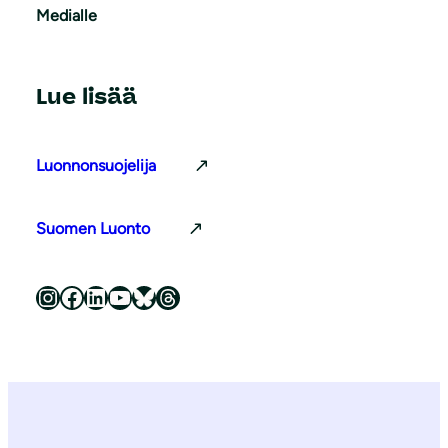
Medialle
Lue lisää
Luonnonsuojelija
Suomen Luonto
Luonnonsuojeluliitto Instagramissa
Luonnonsuojeluliitto Facebookissa
Luonnonsuojeluliitto LinkedInissä
Luonnonsuojeluliiton YouTube-kanava
Luonnonsuojeluliitto Blueskyssa
Luonnonsuojeluliitto Threadsissa