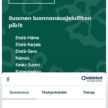
Suomen luonnonsuojeluliiton
piirit
Etelä-Häme
Etelä-Karjala
Etelä-Savo
Kainuu
Keski-Suomi
Kymenlaakso
Lappi
Pirkanmaa
Pohjanmaa
Suostumus
Yksityiskohdat
Tietoja
Pohjois-Karjala
Pohjois-Pohjanmaa