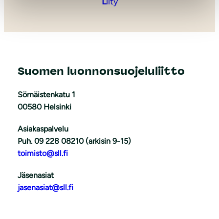
L
iity
Suomen luonnonsuojeluliitto
Sörnäistenkatu 1
00580 Helsinki
Asiakaspalvelu
Puh. 09 228 08210 (arkisin 9-15)
toimisto@sll.fi
Jäsenasiat
jasenasiat@sll.fi