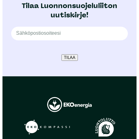
Tilaa Luonnonsuojeluliiton
uutiskirje!
TILAA