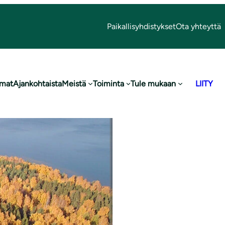
pereen saumamuodostumavyöhykkeelle, laadittaisiin
Paikallisyhdistykset
Ota yhteyttä
umat
Ajankohtaista
Meistä
Toiminta
Tule mukaan
LIITY