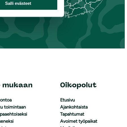
Salli evästeet
e mukaan
Oikopolut
uontoa
Etusivu
tu toimintaan
Ajankohtaista
apaaehtoiseksi
Tapahtumat
äseneksi
Avoimet työpaikat