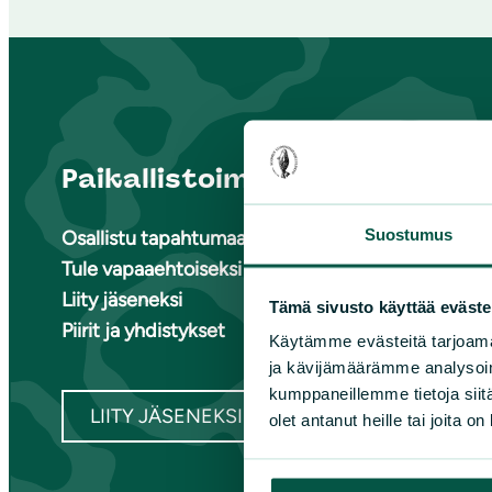
Paikallistoiminta
Suome
Suostumus
Osallistu tapahtumaan
Ete
Tule vapaaehtoiseksi
Ete
Liity jäseneksi
Ete
Tämä sivusto käyttää eväste
Piirit ja yhdistykset
Kai
Käytämme evästeitä tarjoama
Kes
ja kävijämäärämme analysoim
kumppaneillemme tietoja siitä
LIITY JÄSENEKSI
olet antanut heille tai joita o