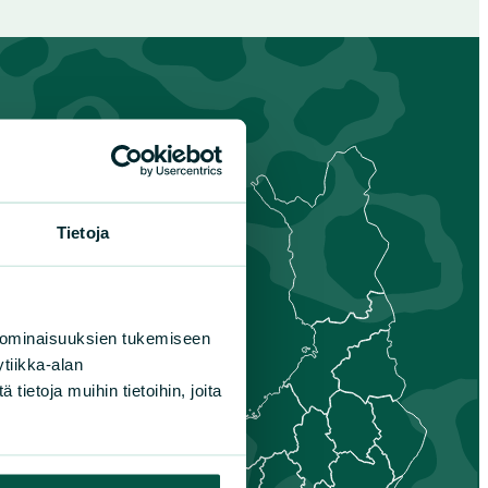
Tietoja
s-
nmaa
is-Savo
unta
 ominaisuuksien tukemiseen
aa
tiikka-alan
nais-Suomi
ietoja muihin tietoihin, joita