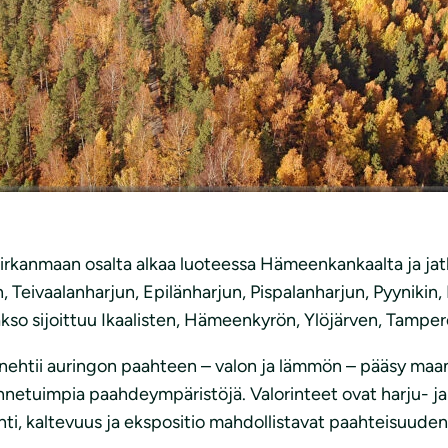
irkanmaan osalta alkaa luoteessa Hämeenkankaalta ja ja
Teivaalanharjun, Epilänharjun, Pispalanharjun, Pyynikin, 
kso sijoittuu Ikaalisten, Hämeenkyrön, Ylöjärven, Tamper
nehtii auringon paahteen – valon ja lämmön – pääsy maan p
tunnetuimpia paahdeympäristöjä. Valorinteet ovat harj
ainti, kaltevuus ja ekspositio mahdollistavat paahteisuuden