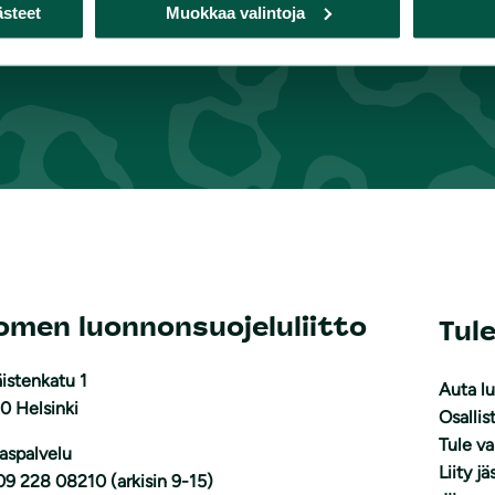
ästeet
Muokkaa valintoja
omen luonnonsuojeluliitto
Tul
istenkatu 1
Auta l
0 Helsinki
Osallis
Tule v
aspalvelu
Liity j
09 228 08210 (arkisin 9-15)