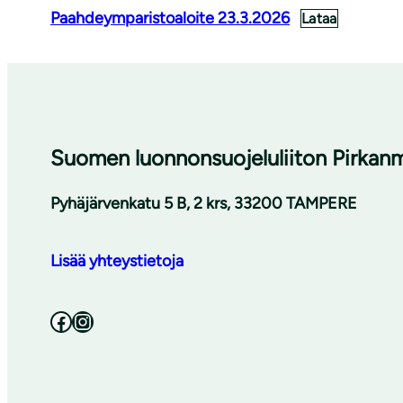
Paahdeymparistoaloite 23.3.2026
Lataa
Suomen luonnonsuojeluliiton Pirkanma
Pyhäjärvenkatu 5 B, 2 krs, 33200 TAMPERE
Lisää yhteystietoja
Facebook
Instagram