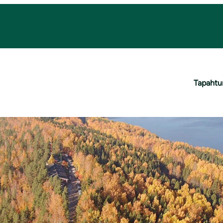
ttää, että Pirkanmaata halkovalle harjujaksolle, ns. Tam
unnitelma.
Tapaht