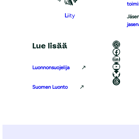
toimi
L
iity
Jäsen
jasen
Luonnonsuojeluliitto Instagramissa
Lue lisää
Luonnonsuojeluliitto Facebookissa
Luonnonsuojeluliitto LinkedInissä
Luonnonsuojeluliiton YouTube-kanava
Luonnonsuojelija
Luonnonsuojeluliitto Blueskyssa
Luonnonsuojeluliitto Threadsissa
Suomen Luonto