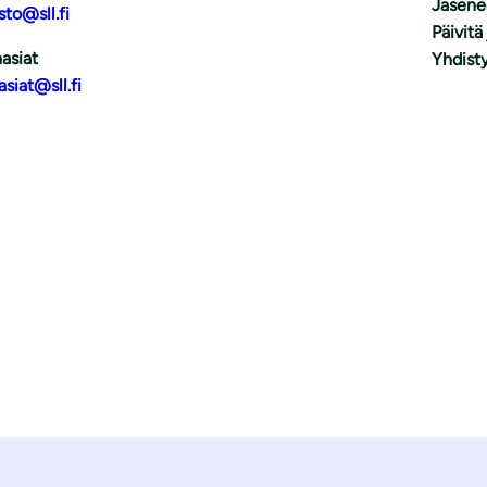
Jäsene
sto@sll.fi
Päivitä
asiat
Yhdisty
asiat@sll.fi