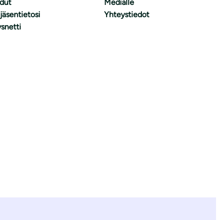
dut
Medialle
 jäsentietosi
Yhteystiedot
snetti