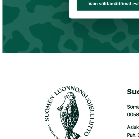
Vain välttämättömät ev
Su
Sörnä
0058
Asiak
Puh. 