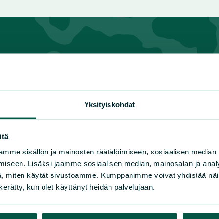
n luonnonsuojeluliiton piirit
Yksityiskohdat
lä-Häme
Kymenlaakso
Pohjoi
lä-Karjala
Lappi
Pohja
lä-Savo
Pirkanmaa
Pohjo
itä
nuu
Pohjanmaa
Satak
mme sisällön ja mainosten räätälöimiseen, sosiaalisen median
ki-Suomi
Pohjois-Karjala
Uusim
iseen. Lisäksi jaamme sosiaalisen median, mainosalan ja analy
Varsi
, miten käytät sivustoamme. Kumppanimme voivat yhdistää näitä t
n kerätty, kun olet käyttänyt heidän palvelujaan.