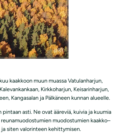
tkuu kaakkoon muun muassa Vatulanharjun,
Kalevankankaan, Kirkkoharjun, Keisarinharjun,
een, Kangasalan ja Pälkäneen kunnan alueelle.
intaan asti. Ne ovat ääreviä, kuivia ja kuumia
u- ja reunamuodostumien muodostumien kaakko–
 ja siten valorinteen kehittymisen.