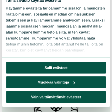
Sihteeri: Miia Aaltonen
Tämä sivusto käyttää evästeitä
Käytämme evästeitä tarjoamamme sisällön ja mainosten
räätälöimiseen, sosiaalisen median ominaisuuksien
miia.maria.aaltonen@gmail.com
tukemiseen ja kävijämäärämme analysoimiseen. Lisäksi
jaamme sosiaalisen median, mainosalan ja analytiikka-
Lisää yhteystietoja
alan kumppaneillemme tietoja siitä, miten käytät
sivustoamme. Kumppanimme voivat yhdistää näitä
tietoja muihin tietoihin, joita olet antanut heille tai joita on
Facebook
kerätty, kun olet käyttänyt heidän palvelujaan.
Salli evästeet
Muokkaa valintoja
Vain välttämättömät evästeet