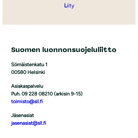
L
iity
Suomen luonnonsuojeluliitto
Sörnäistenkatu 1
00580 Helsinki
Asiakaspalvelu
Puh. 09 228 08210 (arkisin 9-15)
toimisto@sll.fi
Jäsenasiat
jasenasiat@sll.fi