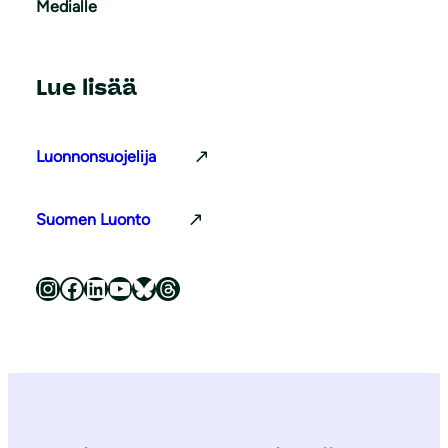
Medialle
Lue lisää
Luonnonsuojelija
Suomen Luonto
Luonnonsuojeluliitto Instagramissa
Luonnonsuojeluliitto Facebookissa
Luonnonsuojeluliitto LinkedInissä
Luonnonsuojeluliiton YouTube-kanava
Luonnonsuojeluliitto Blueskyssa
Luonnonsuojeluliitto Threadsissa