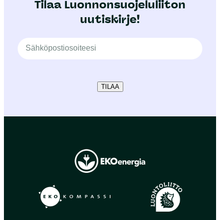
Tilaa Luonnonsuojeluliiton
uutiskirje!
TILAA