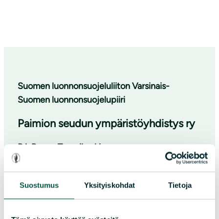
Suomen luonnonsuojeluliiton Varsinais-
Suomen luonnonsuojelupiiri
Paimion seudun ympäristöyhdistys ry
PJ: Rauno Tuomikoski
rane.haggfors@gmail.com
Suostumus
Yksityiskohdat
Tietoja