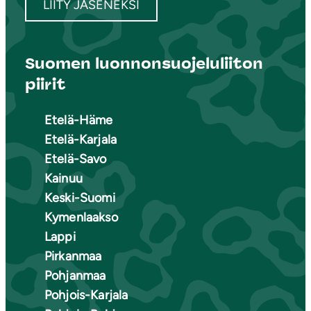
LIITY JÄSENEKSI
Suomen luonnonsuojeluliiton
piirit
Etelä-Häme
Etelä-Karjala
Etelä-Savo
Kainuu
Keski-Suomi
Kymenlaakso
Lappi
Pirkanmaa
Pohjanmaa
Pohjois-Karjala