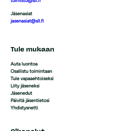
toimisto@sll.fi
Jäsenasiat
jasenasiat@sll.fi
Tule mukaan
Auta luontoa
Osallistu toimintaan
Tule vapaaehtoiseksi
Liity jäseneksi
Jäsenedut
Päivitä jäsentietosi
Yhdistysnetti