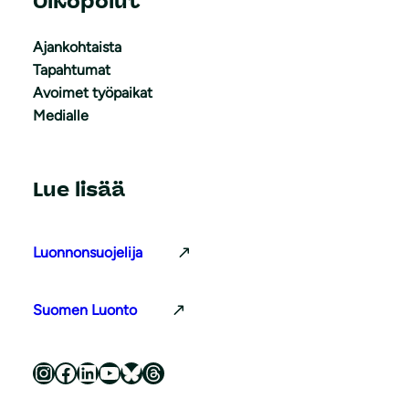
Oikopolut
Ajankohtaista
Tapahtumat
Avoimet työpaikat
Medialle
Lue lisää
Luonnonsuojelija
Suomen Luonto
Luonnonsuojeluliitto Instagramissa
Luonnonsuojeluliitto Facebookissa
Luonnonsuojeluliitto LinkedInissä
Luonnonsuojeluliiton YouTube-kanava
Luonnonsuojeluliitto Blueskyssa
Luonnonsuojeluliitto Threadsissa