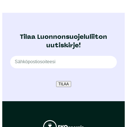
Tilaa Luonnonsuojeluliiton
uutiskirje!
TILAA