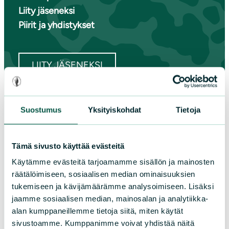
Liity jäseneksi
Piirit ja yhdistykset
LIITY JÄSENEKSI
Suomen luonnonsuojeluliiton
Suostumus
Yksityiskohdat
Tietoja
piirit
Tämä sivusto käyttää evästeitä
Etelä-Häme
Käytämme evästeitä tarjoamamme sisällön ja mainosten
Etelä-Karjala
räätälöimiseen, sosiaalisen median ominaisuuksien
Etelä-Savo
tukemiseen ja kävijämäärämme analysoimiseen. Lisäksi
Kainuu
jaamme sosiaalisen median, mainosalan ja analytiikka-
Keski-Suomi
alan kumppaneillemme tietoja siitä, miten käytät
Kymenlaakso
sivustoamme. Kumppanimme voivat yhdistää näitä