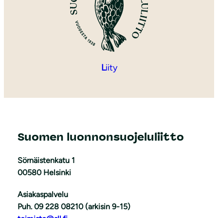
L
iity
Suomen luonnonsuojeluliitto
Sörnäistenkatu 1
00580 Helsinki
Asiakaspalvelu
Puh. 09 228 08210 (arkisin 9-15)