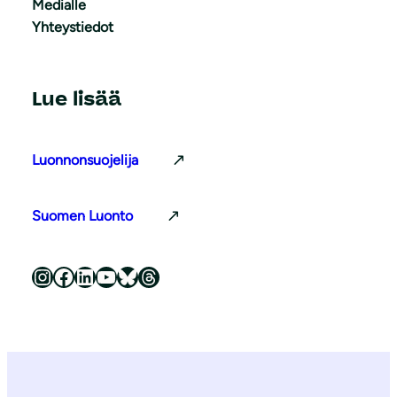
Medialle
Yhteystiedot
Lue lisää
Luonnonsuojelija
Suomen Luonto
Luonnonsuojeluliitto Instagramissa
Luonnonsuojeluliitto Facebookissa
Luonnonsuojeluliitto LinkedInissä
Luonnonsuojeluliiton YouTube-kanava
Luonnonsuojeluliitto Blueskyssa
Luonnonsuojeluliitto Threadsissa