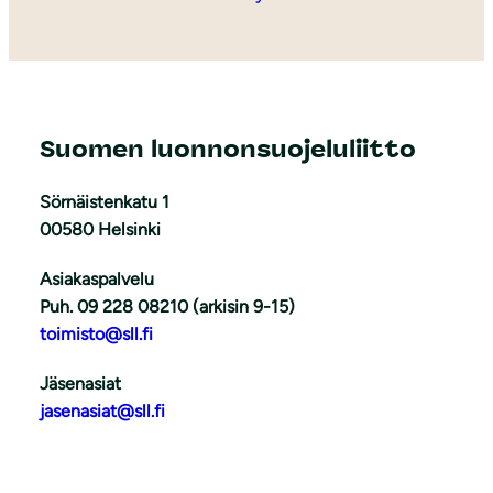
Suomen luonnonsuojeluliitto
Sörnäistenkatu 1
00580 Helsinki
Asiakaspalvelu
Puh. 09 228 08210 (arkisin 9-15)
toimisto@sll.fi
Jäsenasiat
jasenasiat@sll.fi