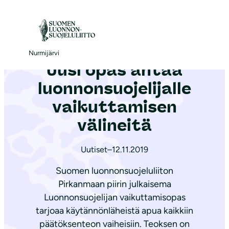
S
i
Etusivu
|
Ajankohtaista
|
Uusi opas antaa luon­non­suo­je­li­jal­le vaikuttamisen välineitä
i
r
Nurmijärvi
Uusi opas antaa
r
y
luon­non­suo­je­li­jal­le
s
vaikuttamisen
i
välineitä
s
ä
Uutiset
–
12.11.2019
l
t
Suomen luonnonsuojeluliiton
ö
Pirkanmaan piirin julkaisema
ö
Luonnonsuojelijan vaikuttamisopas
tarjoaa käytännönläheistä apua kaikkiin
n
päätöksenteon vaiheisiin. Teoksen on