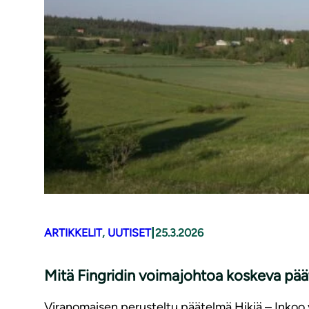
|
ARTIKKELIT
, 
UUTISET
25.3.2026
Mitä Fingridin voimajohtoa koskeva pää
Viranomaisen perusteltu päätelmä Hikiä – Inko