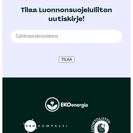
Tilaa Luonnonsuojeluliiton
uutiskirje!
TILAA