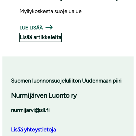
Myllykoskesta suojelualue
LUE LISÄÄ
Lisää artikkeleita
Suomen luonnonsuojeluliiton Uudenmaan piiri
Nurmijärven Luonto ry
nurmijarvi@sll.fi
Lisää yhteystietoja