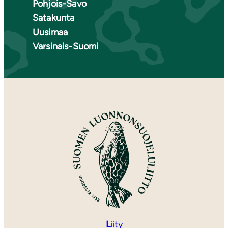
Pohjois-Savo
Satakunta
Uusimaa
Varsinais-Suomi
L
iity