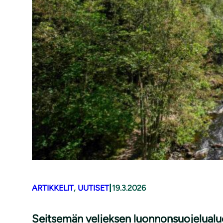
|
ARTIKKELIT
, 
UUTISET
19.3.2026
Seitsemän veljeksen luonnonsuojelualu