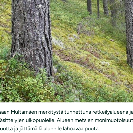
aan Multamäen merkitystä tunnettuna retkeilyalueena ja
äsittelyjen ulkopuolelle. Alueen metsien monimuotoisuutta
tta ja jättämällä alueelle lahoavaa puuta.