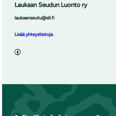
Laukaan Seudun Luonto ry
laukaanseutu@sll.fi
Lisää yhteystietoja
Facebook