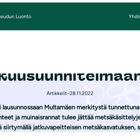
Seudun Luonto
Yhdi
ualueen hak­kuusuun­ni­tel­maan
Multamäen ulkoilu
kuusuun­ni­tel­maa
Artikkelit
–
28.11.2022
 lausunnossaan Multamäen merkitystä tunnettuna re
teet ja muinaisrannat tulee jättää metsäkäsittelyj
ä siirtymällä jatkuvapeitteisen metsäkasvatuksen, 