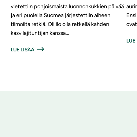
vietettiin pohjoismaista luonnonkukkien päivää
auri
ja eri puolella Suomea järjestettiin aiheen
Ensi
tiimoilta retkiä. Oli ilo olla retkellä kahden
ovat
kasvilajituntijan kanssa…
LUE 
LUE LISÄÄ