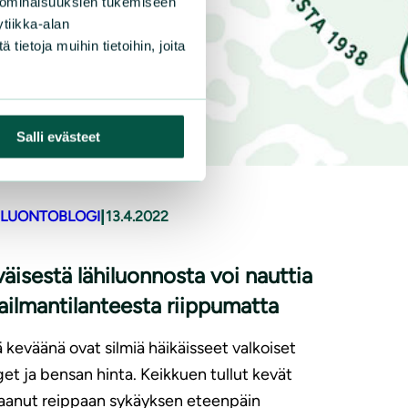
 ominaisuuksien tukemiseen
tiikka-alan
ietoja muihin tietoihin, joita
Salli evästeet
|
ILUONTOBLOGI
13.4.2022
äisestä lähiluonnosta voi nauttia
­il­man­ti­lan­tees­ta riippumatta
 keväänä ovat silmiä häikäisseet valkoiset
et ja bensan hinta. Keikkuen tullut kevät
aanut reippaan sykäyksen eteenpäin