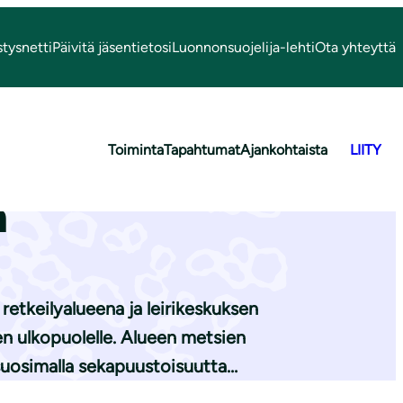
stysnetti
Päivitä jäsentietosi
Luonnonsuojelija-lehti
Ota yhteyttä
Toiminta
Tapahtumat
Ajankohtaista
LIITY
alueen hak­
n
tkeilyalueena ja leirikeskuksen
en ulkopuolelle. Alueen metsien
suosimalla sekapuustoisuutta…