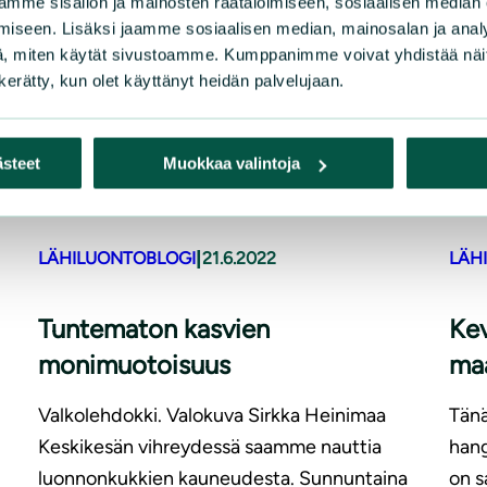
mme sisällön ja mainosten räätälöimiseen, sosiaalisen median
iseen. Lisäksi jaamme sosiaalisen median, mainosalan ja analy
, miten käytät sivustoamme. Kumppanimme voivat yhdistää näitä t
n kerätty, kun olet käyttänyt heidän palvelujaan.
ästeet
Muokkaa valintoja
|
LÄHILUONTOBLOGI
21.6.2022
LÄH
Tuntematon kasvien
Kev
monimuotoisuus
maa
Valkolehdokki. Valokuva Sirkka Heinimaa
Tänä
Keskikesän vihreydessä saamme nauttia
hang
luonnonkukkien kauneudesta. Sunnuntaina
on s