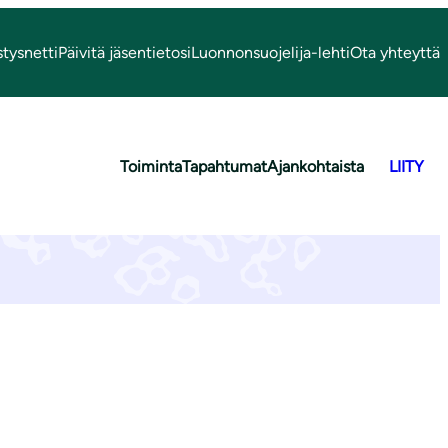
stysnetti
Päivitä jäsentietosi
Luonnonsuojelija-lehti
Ota yhteyttä
Toiminta
Tapahtumat
Ajankohtaista
LIITY
023