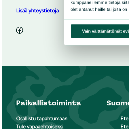
kumppaneillemme tietoja siitä
olet antanut heille tai joita o
Lisää yhteystietoja
Facebook
Vain välttämättömät ev
Paikallistoiminta
Suome
Osallistu tapahtumaan
Ete
Tule vapaaehtoiseksi
Ete