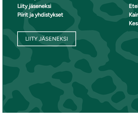
Liity jäseneksi
Ete
Piirit ja yhdistykset
Kai
Kes
LIITY JÄSENEKSI