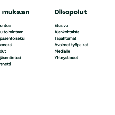
e mukaan
Oikopolut
uontoa
Etusivu
tu toimintaan
Ajankohtaista
apaaehtoiseksi
Tapahtumat
äseneksi
Avoimet työpaikat
dut
Medialle
 jäsentietosi
Yhteystiedot
snetti