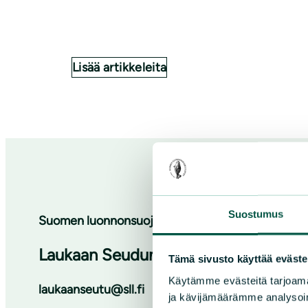
Lisää artikkeleita
Suostumus
Suomen luonnonsuojeluliiton Keski-Suomen piiri
Laukaan Seudun Luonto ry
Tämä sivusto käyttää eväste
Käytämme evästeitä tarjoama
laukaanseutu@sll.fi
ja kävijämäärämme analysoim