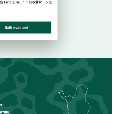
ietoja muihin tietoihin, joita
Salli evästeet
s-
nmaa