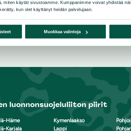
, miten käytät sivustoamme. Kumppanimme voivat yhdistää näitä t
n kerätty, kun olet käyttänyt heidän palvelujaan.
ästeet
Muokkaa valintoja
n luonnonsuojeluliiton piirit
lä-Häme
Kymenlaakso
Pohjoi
lä-Karjala
Lappi
Pohja