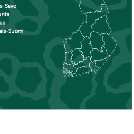
is-Savo
unta
aa
nais-Suomi