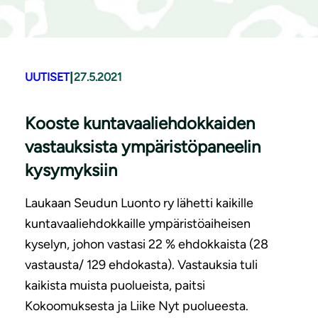
|
UUTISET
27.5.2021
Kooste kun­ta­vaa­lieh­dok­kai­den
vastauksista ym­pä­ris­tö­pa­nee­lin
kysymyksiin
Laukaan Seudun Luonto ry lähetti kaikille
kuntavaaliehdokkaille ympäristöaiheisen
kyselyn, johon vastasi 22 % ehdokkaista (28
vastausta/ 129 ehdokasta). Vastauksia tuli
kaikista muista puolueista, paitsi
Kokoomuksesta ja Liike Nyt puolueesta.