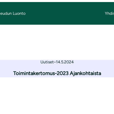
Seudun Luonto
Yhdi
kertomus 2023
imintakertomus 2
Uutiset
–
14.5.2024
Toimintakertomus-2023 Ajankohtaista