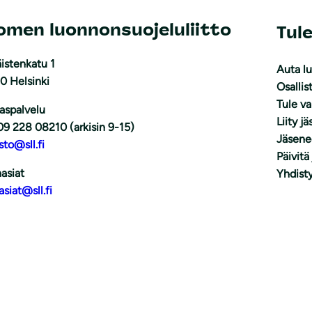
omen luonnonsuojeluliitto
Tul
istenkatu 1
Auta l
0 Helsinki
Osallis
Tule v
aspalvelu
Liity j
09 228 08210 (arkisin 9-15)
Jäsene
sto@sll.fi
Päivitä
asiat
Yhdisty
asiat@sll.fi