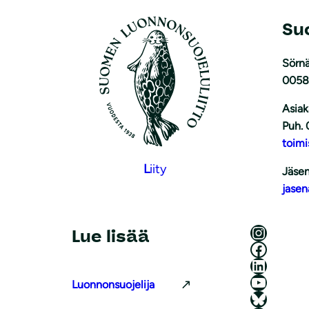
Su
Sörnä
0058
Asiak
Puh. 
toimi
L
iity
Jäsen
jasen
Luonnonsuojeluliitto Instagramissa
Lue lisää
Luonnonsuojeluliitto Facebookissa
Luonnonsuojeluliitto LinkedInissä
Luonnonsuojeluliiton YouTube-kanava
Luonnonsuojelija
Luonnonsuojeluliitto Blueskyssa