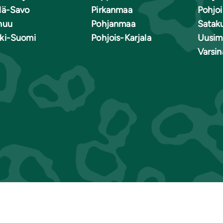
lä-Savo
Pirkanmaa
Pohjo
nuu
Pohjanmaa
Satak
ki-Suomi
Pohjois-Karjala
Uusim
Varsi