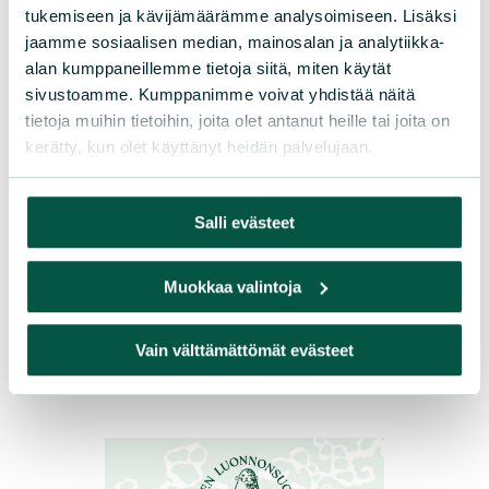
tukemiseen ja kävijämäärämme analysoimiseen. Lisäksi
jaamme sosiaalisen median, mainosalan ja analytiikka-
alan kumppaneillemme tietoja siitä, miten käytät
sivustoamme. Kumppanimme voivat yhdistää näitä
TIEDOTTEET
|
12.02.2021
tietoja muihin tietoihin, joita olet antanut heille tai joita on
Jäsenkirje 1/2021
kerätty, kun olet käyttänyt heidän palvelujaan.
Jäsenkuntaa pyydetään tarkistamaan
Salli evästeet
yhteystiedot ja ideoimaan yhdistyksen
toimintaa. Kevätkokouksessa 17.3.2021
Muokkaa valintoja
ideoidaan lisää! Laukaan Seudun Luonto
jäsenkirje 1_2021Lataa Ajankohtaista
Vain välttämättömät evästeet
Lue lisää