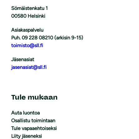
Sörnäistenkatu 1
00580 Helsinki
Asiakaspalvelu
Puh. 09 228 08210 (arkisin 9-15)
toimisto@sll.fi
Jäsenasiat
jasenasiat@sll.fi
Tule mukaan
Auta luontoa
Osallistu toimintaan
Tule vapaaehtoiseksi
Liity jäseneksi