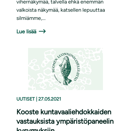
vihernäkymää, talvella ehkä enemmän
valkoista näkymää, katsellen lepuuttaa
silmiämme,...
Lue lisää
UUTISET
|
27.05.2021
Kooste kuntavaaliehdokkaiden
vastauksista ympäristöpaneelin
kysymyksiin