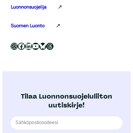
Luonnonsuojelija
Suomen Luonto
Luonnonsuojeluliitto Instagramissa
Luonnonsuojeluliitto Facebookissa
Luonnonsuojeluliitto LinkedInissä
Luonnonsuojeluliiton YouTube-kanava
Luonnonsuojeluliitto Blueskyssa
Luonnonsuojeluliitto Threadsissa
Tilaa Luonnonsuojeluliiton
uutiskirje!