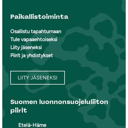
Paikallistoiminta
Osallistu tapahtumaan
Tule vapaaehtoiseksi
Liity jäseneksi
Piirit ja yhdistykset
LIITY JÄSENEKSI
Suomen luonnonsuojeluliiton
piirit
Etelä-Häme