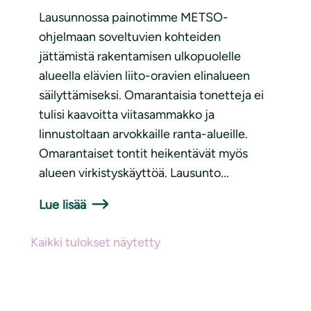
Lausunnossa painotimme METSO-
ohjelmaan soveltuvien kohteiden
jättämistä rakentamisen ulkopuolelle
alueella elävien liito-oravien elinalueen
säilyttämiseksi. Omarantaisia tonetteja ei
tulisi kaavoitta viitasammakko ja
linnustoltaan arvokkaille ranta-alueille.
Omarantaiset tontit heikentävät myös
alueen virkistyskäyttöä. Lausunto...
Lue lisää
Kaikki tulokset näytetty