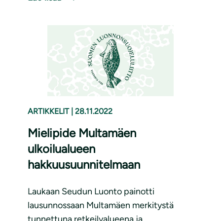
ARTIKKELIT
|
28.11.2022
Mielipide Multamäen
ulkoilualueen
hakkuusuunnitelmaan
Laukaan Seudun Luonto painotti
lausunnossaan Multamäen merkitystä
tunnettuna retkeilyalueena ja