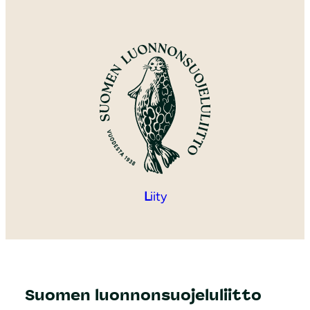
L
iity
Suomen luonnonsuojeluliitto