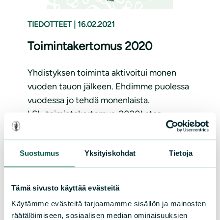
TIEDOTTEET
|
16.02.2021
Toimintakertomus 2020
Yhdistyksen toiminta aktivoitui monen
vuoden tauon jälkeen. Ehdimme puolessa
vuodessa jo tehdä monenlaista.
LSL_toimintakertomus_2020Lataa
Ajankohtaista
Lue lisää
Suostumus
Yksityiskohdat
Tietoja
Tämä sivusto käyttää evästeitä
Käytämme evästeitä tarjoamamme sisällön ja mainosten
räätälöimiseen, sosiaalisen median ominaisuuksien