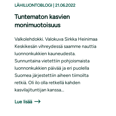
LÄHILUONTOBLOGI
|
21.06.2022
Tuntematon kasvien
monimuotoisuus
Valkolehdokki. Valokuva Sirkka Heinimaa
Keskikesän vihreydessä saamme nauttia
luonnonkukkien kauneudesta.
Sunnuntaina vietettiin pohjoismaista
luonnonkukkien päivää ja eri puolella
Suomea järjestettiin aiheen tiimoilta
retkiä. Oli ilo olla retkellä kahden
kasvilajituntijan kanssa...
Lue lisää