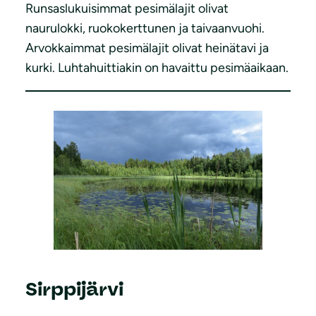
Runsaslukuisimmat pesimälajit olivat
naurulokki, ruokokerttunen ja taivaanvuohi.
Arvokkaimmat pesimälajit olivat heinätavi ja
kurki. Luhtahuittiakin on havaittu pesimäaikaan.
Sirppijärvi