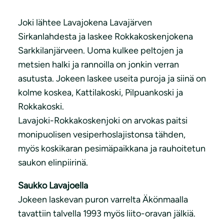
Joki lähtee Lavajokena Lavajärven
Sirkanlahdesta ja laskee Rokkakoskenjokena
Sarkkilanjärveen. Uoma kulkee peltojen ja
metsien halki ja rannoilla on jonkin verran
asutusta. Jokeen laskee useita puroja ja siinä on
kolme koskea, Kattilakoski, Pilpuankoski ja
Rokkakoski.
Lavajoki-Rokkakoskenjoki on arvokas paitsi
monipuolisen vesiperhoslajistonsa tähden,
myös koskikaran pesimäpaikkana ja rauhoitetun
saukon elinpiirinä.
Saukko Lavajoella
Jokeen laskevan puron varrelta Äkönmaalla
tavattiin talvella 1993 myös liito-oravan jälkiä.