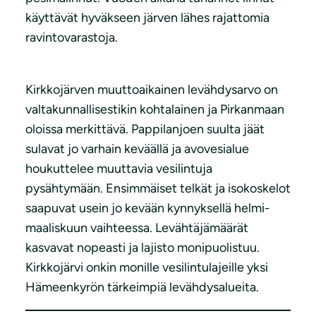
käyttävät hyväkseen järven lähes rajattomia
ravintovarastoja.
Kirkkojärven muuttoaikainen levähdysarvo on
valtakunnallisestikin kohtalainen ja Pirkanmaan
oloissa merkittävä. Pappilanjoen suulta jäät
sulavat jo varhain keväällä ja avovesialue
houkuttelee muuttavia vesilintuja
pysähtymään. Ensimmäiset telkät ja isokoskelot
saapuvat usein jo kevään kynnyksellä helmi-
maaliskuun vaihteessa. Levähtäjämäärät
kasvavat nopeasti ja lajisto monipuolistuu.
Kirkkojärvi onkin monille vesilintulajeille yksi
Hämeenkyrön tärkeimpiä levähdysalueita.