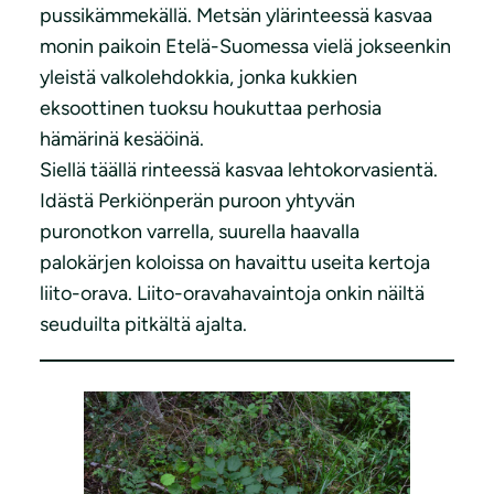
pussikämmekällä. Metsän ylärinteessä kasvaa
monin paikoin Etelä-Suomessa vielä jokseenkin
yleistä valkolehdokkia, jonka kukkien
eksoottinen tuoksu houkuttaa perhosia
hämärinä kesäöinä.
Siellä täällä rinteessä kasvaa lehtokorvasientä.
Idästä Perkiönperän puroon yhtyvän
puronotkon varrella, suurella haavalla
palokärjen koloissa on havaittu useita kertoja
liito-orava. Liito-oravahavaintoja onkin näiltä
seuduilta pitkältä ajalta.