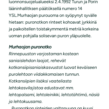
luonnonsuojelualueeksi 2.4.1992 Turun ja Porin
lääninhallitksen päätöksellä numero 14
YSL.Murhaojan purouoma on syöpynyt syvälle
hietaan: puronotkon rinteet kohoavat jyrkkinä
ja paikoitellen toistakymmentä metriä korkeina
uoman pohjalla solisevan puron yläpuolelle.
Murhaojan puronotko
Rinnepuuston varjostaman kostean
saniaislehdon laajat, rehevät
kotkansiipisaniaiskasvustot luovat keväiseen
purolehtoon viidakkomaisen tunnun.
Kotkansiipien lisäksi vaateliasta
lehtokasvilajistoa edustavat mm.
lehtopalsami, lehtoleinikki, lehtotähtimö, näsiä
ja lehtokuusama.
Puronotkon rinteiden valtapuuna on kuusi.