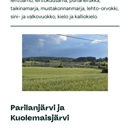
lehtoarho, lehtokuusama, punaherukka,
taikinamarja, mustakonnanmarja, lehto-orvokki,
sini- ja valkovuokko, kielo ja kalliokielo.
Parilanjärvi ja
Kuolemaisjärvi