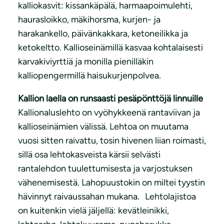
kalliokasvit: kissankäpälä, harmaapoimulehti,
haurasloikko, mäkihorsma, kurjen- ja
harakankello, päivänkakkara, ketoneilikka ja
ketokeltto. Kallioseinämillä kasvaa kohtalaisesti
karvakiviyrttiä ja monilla pienilläkin
kalliopengermillä haisukurjenpolvea.
Kallion laella on runsaasti pesäpönttöjä linnuille
Kallionaluslehto on vyöhykkeenä rantaviivan ja
kallioseinämien välissä. Lehtoa on muutama
vuosi sitten raivattu, tosin hivenen liian roimasti,
sillä osa lehtokasveista kärsii selvästi
rantalehdon tuulettumisesta ja varjostuksen
vähenemisestä. Lahopuustokin on miltei tyystin
hävinnyt raivaussahan mukana. Lehtolajistoa
on kuitenkin vielä jäljellä: kevätleinikki,