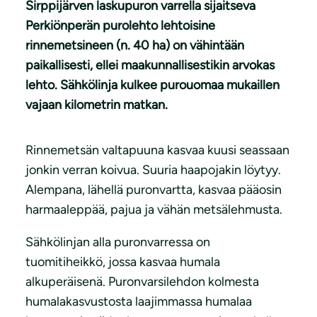
Sirppijärven laskupuron varrella sijaitseva
Perkiönperän purolehto lehtoisine
rinnemetsineen (n. 40 ha) on vähintään
paikallisesti, ellei maakunnallisestikin arvokas
lehto. Sähkölinja kulkee purouomaa mukaillen
vajaan kilometrin matkan.
Rinnemetsän valtapuuna kasvaa kuusi seassaan
jonkin verran koivua. Suuria haapojakin löytyy.
Alempana, lähellä puronvartta, kasvaa pääosin
harmaaleppää, pajua ja vähän metsälehmusta.
Sähkölinjan alla puronvarressa on
tuomitiheikkö, jossa kasvaa humala
alkuperäisenä. Puronvarsilehdon kolmesta
humalakasvustosta laajimmassa humalaa