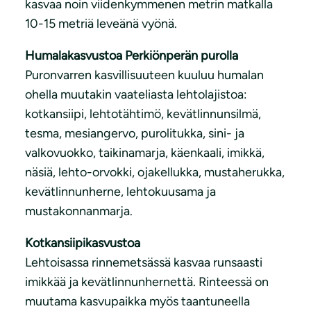
kasvaa noin viidenkymmenen metrin matkalla
10-15 metriä leveänä vyönä.
Humalakasvustoa Perkiönperän purolla
Puronvarren kasvillisuuteen kuuluu humalan
ohella muutakin vaateliasta lehtolajistoa:
kotkansiipi, lehtotähtimö, kevätlinnunsilmä,
tesma, mesiangervo, purolitukka, sini- ja
valkovuokko, taikinamarja, käenkaali, imikkä,
näsiä, lehto-orvokki, ojakellukka, mustaherukka,
kevätlinnunherne, lehtokuusama ja
mustakonnanmarja.
Kotkansiipikasvustoa
Lehtoisassa rinnemetsässä kasvaa runsaasti
imikkää ja kevätlinnunhernettä. Rinteessä on
muutama kasvupaikka myös taantuneella