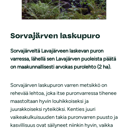
Sorvajärven laskupuro
Sorvajärveltä Lavajärveen laskevan puron
varressa, lähellä sen Lavajärven puoleista päätä
on maakunnallisesti arvokas purolehto (2 ha).
Sorvajärven laskupuron varren metsikkö on
rehevää lehtoa, joka itse puronvarressa tihenee
maastoltaan hyvin louhikkoiseksi ja
juurakkoiseksi ryteiköksi. Kenties juuri
vaikeakulkuisuuden takia puronvarren puusto ja
kasvillisuus ovat säilyneet niinkin hyvin, vaikka