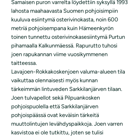
Samaisen puron varrelta löydettiin syksyllä 1993
lahosta maahaavasta Suomen pohjoisimpiin
kuuluva esiintymä osterivinokasta, noin 600
metriä pohjoisempana kuin Hämeenkyrön
toinen tunnettu osterivinokasesiintymä Purtun
pihamaalla Kalkunmäessä. Rapurutto tuhosi
joen rapukannan viime vuosikymmenen
taitteessa.
Lavajoen-Rokkakoskenjoen valuma-alueen tila
vaikuttaa olennaisesti myös kunnan
tärkeimmän lintuveden Sarkkilanjärven tilaan.
Joen tulvapellot sekä Pilpuankosken
pohjoispuolella että Sarkkilanjärven
pohjoispäässä ovat keväisin tärkeitä
muuttolintujen levähdyspaikkoja. Joen varren
kasvistoa ei ole tutkittu, joten se tulisi