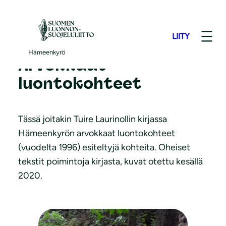
S
i
LIITY
i
r
Hämeenkyrö
Arvokkaat
r
luontokohteet
y
s
i
Tässä joitakin Tuire Laurinollin kirjassa
s
Hämeenkyrön arvokkaat luontokohteet
ä
(vuodelta 1996) esiteltyjä kohteita. Oheiset
l
tekstit poimintoja kirjasta, kuvat otettu kesällä
t
2020.
ö
ö
n