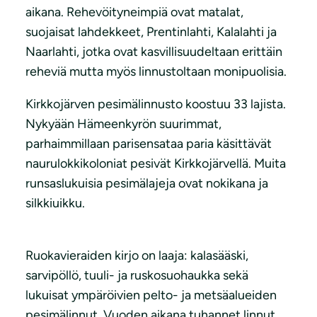
aikana. Rehevöityneimpiä ovat matalat,
suojaisat lahdekkeet, Prentinlahti, Kalalahti ja
Naarlahti, jotka ovat kasvillisuudeltaan erittäin
reheviä mutta myös linnustoltaan monipuolisia.
Kirkkojärven pesimälinnusto koostuu 33 lajista.
Nykyään Hämeenkyrön suurimmat,
parhaimmillaan parisensataa paria käsittävät
naurulokkikoloniat pesivät Kirkkojärvellä. Muita
runsaslukuisia pesimälajeja ovat nokikana ja
silkkiuikku.
Ruokavieraiden kirjo on laaja: kalasääski,
sarvipöllö, tuuli- ja ruskosuohaukka sekä
lukuisat ympäröivien pelto- ja metsäalueiden
pesimälinnut. Vuoden aikana tuhannet linnut