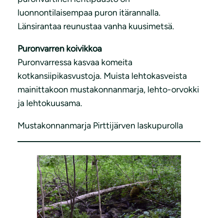
luonnontilaisempaa puron itärannalla.
Länsirantaa reunustaa vanha kuusimetsä.
Puronvarren koivikkoa
Puronvarressa kasvaa komeita
kotkansiipikasvustoja. Muista lehtokasveista
mainittakoon mustakonnanmarja, lehto-orvokki
ja lehtokuusama.
Mustakonnanmarja Pirttijärven laskupurolla