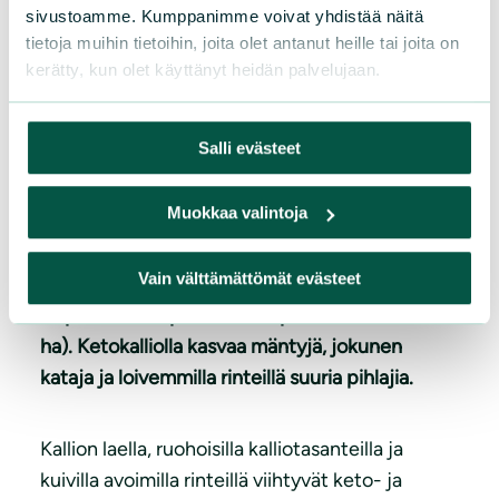
sivustoamme. Kumppanimme voivat yhdistää näitä
tietoja muihin tietoihin, joita olet antanut heille tai joita on
kerätty, kun olet käyttänyt heidän palvelujaan.
Salli evästeet
Ketokallio ja sen aluslehto
Muokkaa valintoja
Lavajärven itäpään Sorvalahdenperän
Vain välttämättömät evästeet
koilliskulmassa sijaitsee Ketokallio ja sen
alapuolella haapaa kasvava pienialainen lehto (1
ha). Ketokalliolla kasvaa mäntyjä, jokunen
kataja ja loivemmilla rinteillä suuria pihlajia.
Kallion laella, ruohoisilla kalliotasanteilla ja
kuivilla avoimilla rinteillä viihtyvät keto- ja