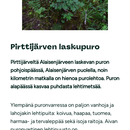
Pirttijärven laskupuro
Pirttijärveltä Alaisenjärveen laskevan puron
pohjoispäässä, Alaisenjärven puolella, noin
kilometrin matkalla on hienoa purolehtoa. Puron
alapäässä kasvaa puhdasta lehtimetsää.
Ylempänä puronvarressa on paljon vanhoja ja
lahojakin lehtipuita: koivua, haapaa, tuomea,
harmaa- ja tervaleppää sekä isoja raitoja. Aivan
puronvartinen lehtipuusto on