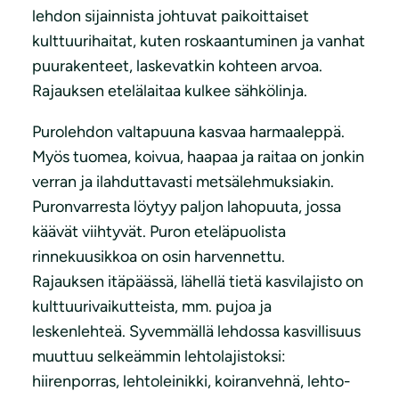
lehdon sijainnista johtuvat paikoittaiset
kulttuurihaitat, kuten roskaantuminen ja vanhat
puurakenteet, laskevatkin kohteen arvoa.
Rajauksen etelälaitaa kulkee sähkölinja.
Purolehdon valtapuuna kasvaa harmaaleppä.
Myös tuomea, koivua, haapaa ja raitaa on jonkin
verran ja ilahduttavasti metsälehmuksiakin.
Puronvarresta löytyy paljon lahopuuta, jossa
käävät viihtyvät. Puron eteläpuolista
rinnekuusikkoa on osin harvennettu.
Rajauksen itäpäässä, lähellä tietä kasvilajisto on
kulttuurivaikutteista, mm. pujoa ja
leskenlehteä. Syvemmällä lehdossa kasvillisuus
muuttuu selkeämmin lehtolajistoksi:
hiirenporras, lehtoleinikki, koiranvehnä, lehto-