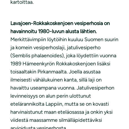
kartoittaa.
Lavajoen-Rokkakoskenjoen vesiperhosia on
havainnoitu 1980-luvun alusta lähtien.
Merkittävimpiin löytöihin kuuluu Suomen suurin
ja komein vesiperhoslaji, jatulivesiperho
(Semblis phalaenoides), joka löydettiin vuonna
1989 Hämeenkyrön Rokkakoskenjoen lisäksi
toisaaltakin Pirkanmaalta. Joella asustaa
ilmeisesti vähälukuinen kanta, sillä laji on
havaittu useampana vuonna. Jatulivesiperhon
levinneisyys on alun perin ulottunut
etelärannikolta Lappiin, mutta se on kovasti
harvinaistunut maan eteläosassa ja onkin yksi
viidestä maassamme silmälläpidettäviksi
arvioidusta vesiperhosta.