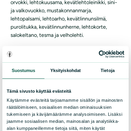
orvokki, lehtokuusama, kevätlehtoleinikki, sini-
ja valkovuokko, mustakonnanmarja,
lehtopalsami, lehtoarho, kevätlinnunsilmä,
purolitukka, kevätlinnunherne, lehtokorte,
salokeltano, tesma ja velholehti.
Lehtopensaista runsaana esiintyvät
mustaherukka ja taikinamarja. Kotkansiivellä on
rehevä, vajaan aarin kokoinen kasvusto puron
Suostumus
Yksityiskohdat
Tietoja
eteläpuolella. Lähellä rajauksen länsipäätä on
vielä niukahkona jäljellä yksi Hämeenkyrön
alkuperäisistä humalaesiintymistä.
Tämä sivusto käyttää evästeitä
Käytämme evästeitä tarjoamamme sisällön ja mainosten
räätälöimiseen, sosiaalisen median ominaisuuksien
tukemiseen ja kävijämäärämme analysoimiseen. Lisäksi
jaamme sosiaalisen median, mainosalan ja analytiikka-
alan kumppaneillemme tietoja siitä, miten käytät