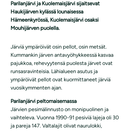
Parilanjärvi ja Kuolemaisjärvi sijaitsevat
Haukijärven kylässä lounaisessa
Hämeenkyrössä, Kuolemaisjärvi osaksi
Mouhijärven puolella.
Järviä ympäröivät osin pellot, osin metsät.
Kummankin järven antavyöhykkeessä kasvaa
pajukkoa, rehevyytensä puolesta järvet ovat
runsasravinteisia. Lähialueen asutus ja
ympäröivät pellot ovat kuormittaneet järviä
vuosikymmenten ajan.
Parilanjärvi peltomaisemassa
Järvien pesimälinnusto on monipuolinen ja
vaihteleva. Vuonna 1990-91 pesiviä lajeja oli 30
ja pareja 147. Valtalajit olivat naurulokki,