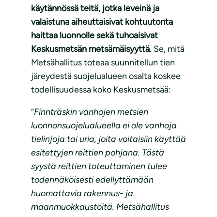
käytännössä teitä, jotka leveinä ja
valaistuna aiheuttaisivat kohtuutonta
haittaa luonnolle sekä tuhoaisivat
Keskusmetsän metsämäisyyttä
. Se, mitä
Metsähallitus toteaa suunnitellun tien
järeydestä suojelualueen osalta koskee
todellisuudessa koko Keskusmetsää:
“
Finnträskin vanhojen metsien
luonnonsuojelualueella ei ole vanhoja
tielinjoja tai uria, joita voitaisiin käyttää
esitettyjen reittien pohjana. Tästä
syystä reittien toteuttaminen tulee
todennäköisesti edellyttämään
huomattavia rakennus- ja
maanmuokkaustöitä. Metsähallitus