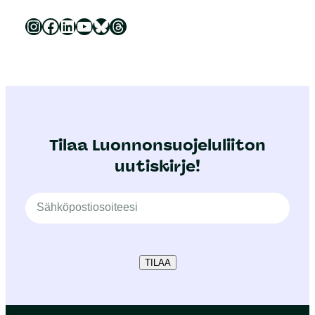
Luonnonsuojeluliitto Instagramissa
Luonnonsuojeluliitto Facebookissa
Luonnonsuojeluliitto LinkedInissä
Luonnonsuojeluliiton YouTube-kanava
Luonnonsuojeluliitto Blueskyssa
Luonnonsuojeluliitto Threadsissa
Tilaa Luonnonsuojeluliiton
uutiskirje!
TILAA