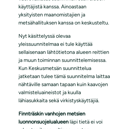
käyttäjistä kanssa. Ainoastaan
yksityisten maanomistajien ja
metsähallituksen kanssa on keskusteltu.
Nyt käsittelyssä olevaa
yleissuunnitelmaa ei tule käyttää
sellaisenaan lähtötietona alueen reittien
ja muun toiminnan suunnittelemisessa.
Kun Keskusmetsän suunnittelua
jatketaan tulee tämä suunnitelma laittaa
nähtäville samaan tapaan kuin kaavojen
valmisteluaineistot ja kuulla
lähiasukkaita sekä virkistyskäyttäjiä.
Finnträskin vanhojen metsien
luonnonsuojelualueen
läpi tietä ei voi