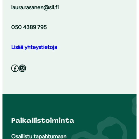
laura.rasanen@sll.fi
050 4389 795
Lisää yhteystietoja
Facebook
Instagram
Paikallistoiminta
Osallistu tapahtumaan