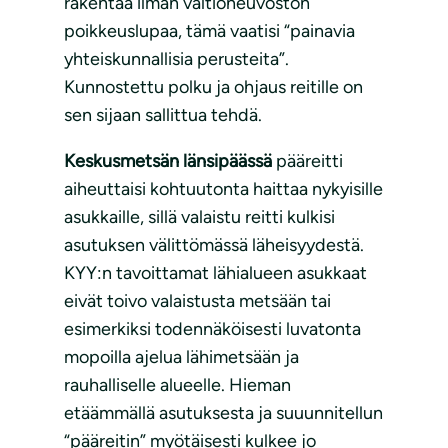
rakentaa ilman valtioneuvoston
poikkeuslupaa, tämä vaatisi “painavia
yhteiskunnallisia perusteita”.
Kunnostettu polku ja ohjaus reitille on
sen sijaan sallittua tehdä.
Keskusmetsän länsipäässä
pääreitti
aiheuttaisi kohtuutonta haittaa nykyisille
asukkaille, sillä valaistu reitti kulkisi
asutuksen välittömässä läheisyydestä.
KYY:n tavoittamat lähialueen asukkaat
eivät toivo valaistusta metsään tai
esimerkiksi todennäköisesti luvatonta
mopoilla ajelua lähimetsään ja
rauhalliselle alueelle. Hieman
etäämmällä asutuksesta ja suuunnitellun
“pääreitin” myötäisesti kulkee jo