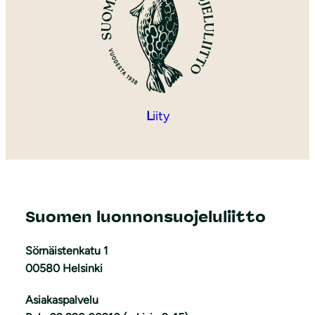
L
iity
Suomen luonnonsuojeluliitto
Sörnäistenkatu 1
00580 Helsinki
Asiakaspalvelu