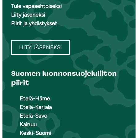
Tule vapaaehtoiseksi
Liity jäseneksi
Piirit ja yhdistykset
LIITY JÄSENEKSI
Suomen luonnonsuojeluliiton
piirit
Etelä-Häme
Etelä-Karjala
Etelä-Savo
Kainuu
Keski-Suomi