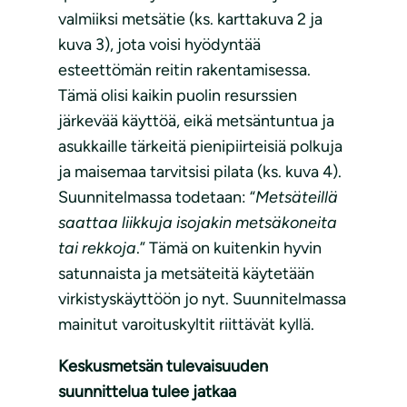
valmiiksi metsätie (ks. karttakuva 2 ja
kuva 3), jota voisi hyödyntää
esteettömän reitin rakentamisessa.
Tämä olisi kaikin puolin resurssien
järkevää käyttöä, eikä metsäntuntua ja
asukkaille tärkeitä pienipiirteisiä polkuja
ja maisemaa tarvitsisi pilata (ks. kuva 4).
Suunnitelmassa todetaan: “
Metsäteillä
saattaa liikkuja isojakin metsäkoneita
tai rekkoja
.” Tämä on kuitenkin hyvin
satunnaista ja metsäteitä käytetään
virkistyskäyttöön jo nyt. Suunnitelmassa
mainitut varoituskyltit riittävät kyllä.
Keskusmetsän tulevaisuuden
suunnittelua tulee jatkaa