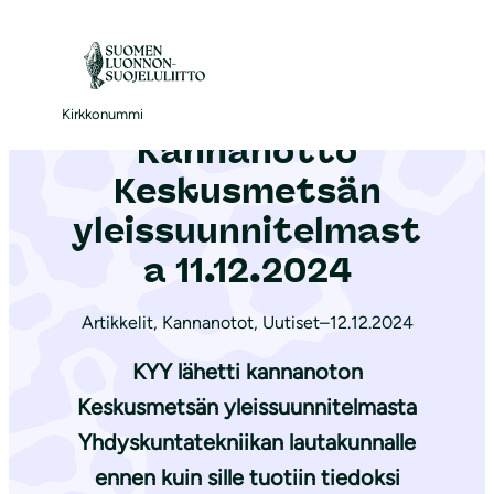
S
i
Etusivu
|
Ajankohtaista
|
Kannanotto Keskusmetsän yleissuunnitelmasta 11.12.2024
i
r
Kirkkonummi
Kannanotto
r
y
Keskusmetsän
s
yleissuunnitelmast
i
a 11.12.2024
s
ä
Artikkelit
,
Kannanotot
,
Uutiset
–
12.12.2024
l
t
KYY lähetti kannanoton
ö
Keskusmetsän yleissuunnitelmasta
ö
Yhdyskuntatekniikan lautakunnalle
n
ennen kuin sille tuotiin tiedoksi