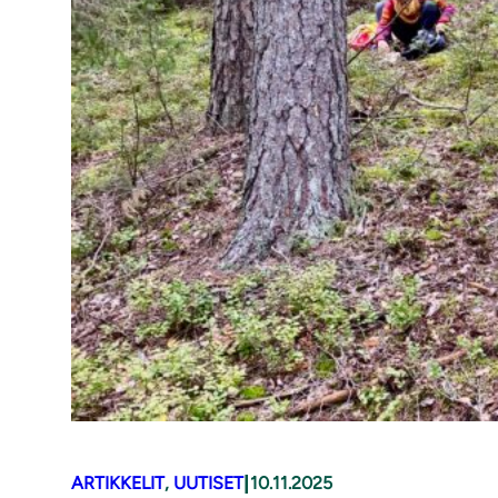
|
ARTIKKELIT
, 
UUTISET
10.11.2025