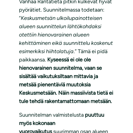
Vanhaa Rantatietä pitkin kulkevat hyvät
pyörätiet. Suunnitelmassa todetaan:
“
Keskusmetsän ulkoilupainotteisen
alueen suunnittelun lähtökohdaksi
otettiin hienovarainen alueen
kehittäminen eikä suunnittelu koskenut
esimerkiksi hiihtolatuja
.” Tämä ei pidä
paikkaansa.
Kyseessä ei ole ole
hienovarainen suunnitelma, vaan se
sisältää vaikutuksiltaan mittavia ja
metsää pienentäviä muutoksia
Keskusmetsään. Näin massiivista tietä ei
tule tehdä rakentamattomaan metsään.
Suunnitelman valmistelusta
puuttuu
myös kokonaan
vuorovaikutus
suurimman osan alueen