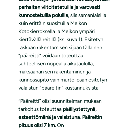
parhaiten viitoitetetuilla ja varovasti
kunnostetuilla poluilla
, siis samanlaisilla
kuin erittäin suosituilla Meikon
Kotokierroksella ja Meikon ympäri
kiertävällä reitillä (ks. kuva 1). Esitetyn
raskaan rakentamisen sijaan tällainen
“pääreitti” voidaan toteuttaa
suhteellisen nopealla aikataululla,
maksaahan sen rakentaminen ja
kunnossapito vain murto-osan esitetyn
valaistun “pääreitin” kustannuksista.
“Pääreitti” olisi suunnitelman mukaan
tarkoitus toteuttaa
päällystettynä,
esteettömänä ja valaistuna
.
Pääreitin
pituus olisi 7 km.
On