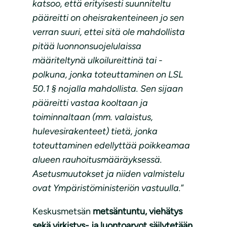
katsoo, että erityisesti suunniteltu
pääreitti on oheisrakenteineen jo sen
verran suuri, ettei sitä ole mahdollista
pitää luonnonsuojelulaissa
määriteltynä ulkoilureittinä tai -
polkuna, jonka toteuttaminen on LSL
50.1 § nojalla mahdollista. Sen sijaan
pääreitti vastaa kooltaan ja
toiminnaltaan (mm. valaistus,
hulevesirakenteet) tietä, jonka
toteuttaminen edellyttää poikkeamaa
alueen rauhoitusmääräyksessä.
Asetusmuutokset ja niiden valmistelu
ovat Ympäristöministeriön vastuulla.
”
Keskusmetsän
metsäntuntu, viehätys
sekä virkistys- ja luontoarvot säilytetään