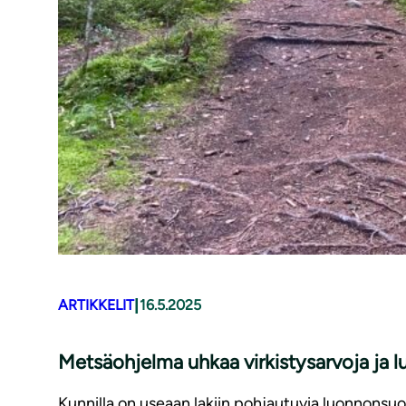
|
ARTIKKELIT
16.5.2025
Metsäohjelma uhkaa virkistysarvoja ja
Kunnilla on useaan lakiin pohjautuvia luonnonsuoj