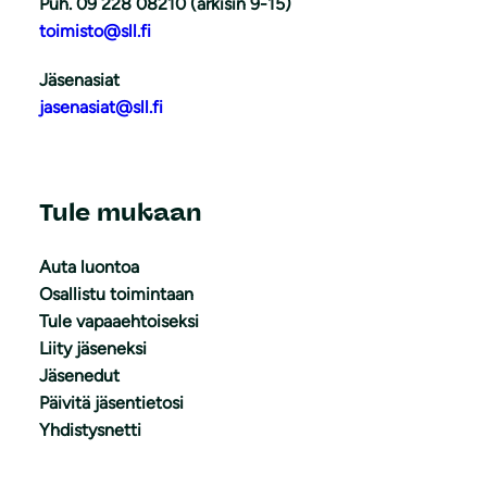
Puh. 09 228 08210 (arkisin 9-15)
toimisto@sll.fi
Jäsenasiat
jasenasiat@sll.fi
Tule mukaan
Auta luontoa
Osallistu toimintaan
Tule vapaaehtoiseksi
Liity jäseneksi
Jäsenedut
Päivitä jäsentietosi
Yhdistysnetti