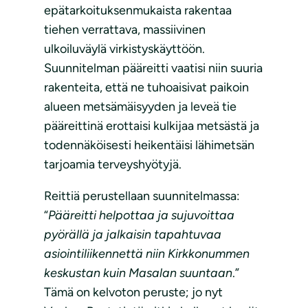
epätarkoituksenmukaista rakentaa
tiehen verrattava, massiivinen
ulkoiluväylä virkistyskäyttöön.
Suunnitelman pääreitti vaatisi niin suuria
rakenteita, että ne tuhoaisivat paikoin
alueen metsämäisyyden ja leveä tie
pääreittinä erottaisi kulkijaa metsästä ja
todennäköisesti heikentäisi lähimetsän
tarjoamia terveyshyötyjä.
Reittiä perustellaan suunnitelmassa:
“
Pääreitti helpottaa ja sujuvoittaa
pyörällä ja jalkaisin tapahtuvaa
asiointiliikennettä niin Kirkkonummen
keskustan kuin Masalan suuntaan
.”
Tämä on kelvoton peruste; jo nyt