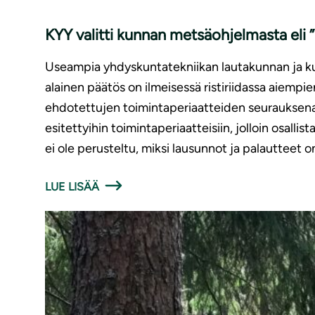
KYY valitti kunnan metsäohjelmasta eli 
Useampia yhdyskuntatekniikan lautakunnan ja kun
alainen päätös on ilmeisessä ristiriidassa aiempi
ehdotettujen toimintaperiaatteiden seurauksena
esitettyihin toimintaperiaatteisiin, jolloin osall
ei ole perusteltu, miksi lausunnot ja palautteet o
LUE LISÄÄ