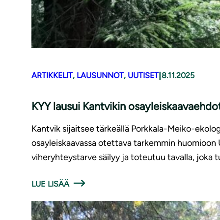
|
ARTIKKELIT
, 
LAUSUNNOT
, 
UUTISET
8.11.2025
KYY lausui Kantvikin osayleiskaavaehdo
Kantvik sijaitsee tärkeällä Porkkala-Meiko-ekolo
osayleiskaavassa otettava tarkemmin huomioon U
viheryhteystarve säilyy ja toteutuu tavalla, joka 
LUE LISÄÄ