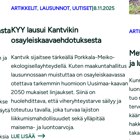
ARTIKKELIT
, 
LAUSUNNOT
, 
UUTISET
|
8.11.2025
KYY lausui Kantvikin
asta
ARTI
osayleiskaavaehdotuksesta
Met
Kantvik sijaitsee tärkeällä Porkkala-Meiko-
 ja
ja 
ekologisellayhteydellä. Kuten maakuntahallitus
lausunnossaan muistuttaa on osayleiskaavassa
Kunn
otettava tarkemmin huomioon Uusimaa-kaavan
luon
2050 mukaiset linjaukset. Siinä on
tuo 
huolehdittava, että viheryhteystarve säilyy ja
kse
terv
toteutuu tavalla, joka turvaa lajiston
äytä
kään
liikkumismahdollisuudet sekä ylläpitää
hakk
maisema- ja luontoarvoja.
taka
ksia
LUE LISÄÄ