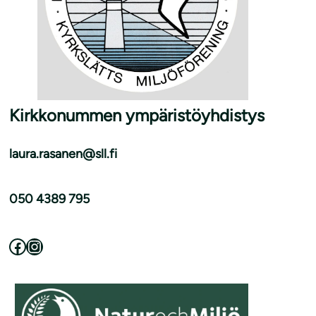
Kirkkonummen ympäristöyhdistys
laura.rasanen@sll.fi
050 4389 795
Facebook
Instagram