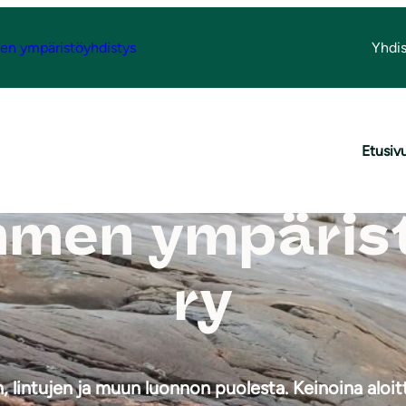
n ympäristöyhdistys
Yhdis
Etusiv
men ympäris
ry
lintujen ja muun luonnon puolesta. Keinoina aloitt