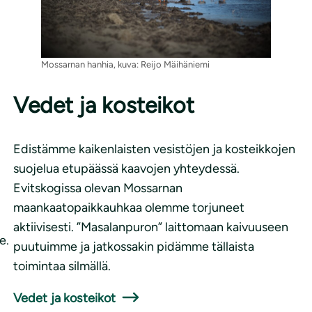
Mossarnan hanhia, kuva: Reijo Mäihäniemi
Vedet ja kosteikot
Edistämme kaikenlaisten vesistöjen ja kosteikkojen
suojelua etupäässä kaavojen yhteydessä.
Evitskogissa olevan Mossarnan
maankaatopaikkauhkaa olemme torjuneet
aktiivisesti. ”Masalanpuron” laittomaan kaivuuseen
e.
puutuimme ja jatkossakin pidämme tällaista
toimintaa silmällä.
Vedet ja kosteikot