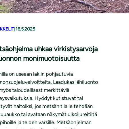
KKELIT
|
16.5.2025
säohjelma uhkaa virkistysarvoja
luonnon monimuotoisuutta
illa on useaan lakiin pohjautuvia
nonsuojeluvelvoitteita. Laadukas lähiluonto
myös taloudellisest merkittäviä
eysvaikutuksia. Hyödyt kutistuvat tai
tyvät haitoiksi, jos metsän tilalle tehdään
uuaukko tai avataan näkymät ulkoilureitiltä
pihoille ja teiden varsille. Metsäohjelman