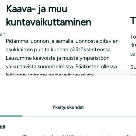
Kaava- ja muu
T
kuntavaikuttaminen
ran
To
Pidämme luonnon ja samalla luonnosta pitävien
jä
asukkaiden puolta kunnan päätöksenteossa.
sä
Lausumme kaavoista ja muista ympäristöön
vaikuttavista suunnitelmista. Päätösten ollessa
Su
a
laittomia voimme myös valittaa niistä.
ti
mu
Lausunnot
kä
ta
Yksityiskohdat
ym
Yh
itä