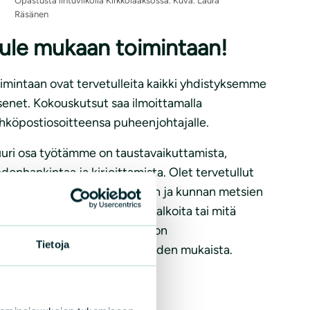
Opastusta lintuviikolla Kirkkolaaksossa. Kuva: Laura
Räsänen
ule mukaan toimintaan!
imintaan ovat tervetulleita kaikki yhdistyksemme
senet. Kokouskutsut saa ilmoittamalla
hköpostiosoitteensa puheenjohtajalle.
uri osa työtämme on taustavaikuttamista,
edonhankintaa ja kirjoittamista. Olet tervetullut
kaan vaikuttamaan kaavoihin ja kunnan metsien
yttöön, järjestämään retkiä, talkoita tai mitä
hansa muuta toimintaa, joka on
Tietoja
päristöyhdistyksen tavoitteiden mukaista.
teystiedot