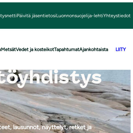
tysnetti
Päivitä jäsentietosi
Luonnonsuojelija-lehti
Yhteystiedot
u
Metsät
Vedet ja kosteikot
Tapahtumat
Ajankohtaista
LIITY
töyhdistys
eet, lausunnot, näyttelyt, retket ja