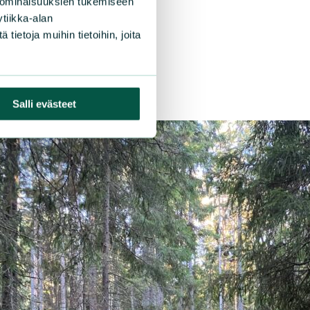
 ominaisuuksien tukemiseen
tiikka-alan
ietoja muihin tietoihin, joita
Salli evästeet