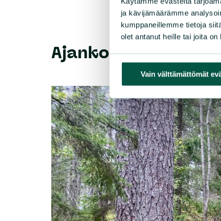
Käytämme evästeitä tarjoama
ja kävijämäärämme analysoim
kumppaneillemme tietoja siitä
olet antanut heille tai joita o
Ajankohtaista
Vain välttämättömät ev