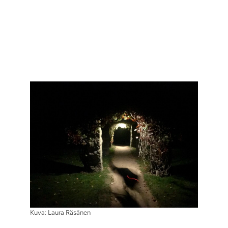
Kuva: Laura Räsänen