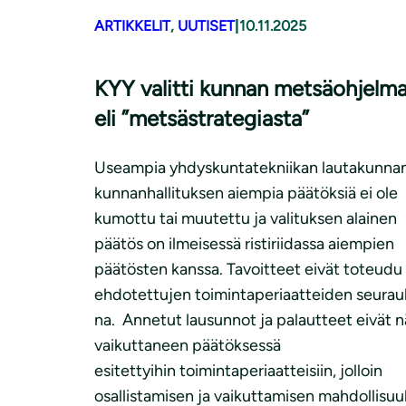
ARTIKKELIT
, 
UUTISET
|
10.11.2025
KYY valitti kunnan metsäohjelm
eli ”metsästrategiasta”
Useampia yhdyskuntatekniikan lautakunnan
kunnanhallituksen aiempia päätöksiä ei ole
kumottu tai muutettu ja valituksen alainen
päätös on ilmeisessä ristiriidassa aiempien
päätösten kanssa. Tavoitteet eivät toteudu
ehdotettujen toimintaperiaatteiden seurau
na. Annetut lausunnot ja palautteet eivät n
vaikuttaneen päätöksessä
esitettyihin toimintaperiaatteisiin, jolloin
osallistamisen ja vaikuttamisen mahdollisuu