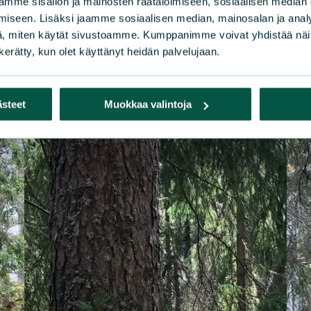
mme sisällön ja mainosten räätälöimiseen, sosiaalisen median
iseen. Lisäksi jaamme sosiaalisen median, mainosalan ja analy
, miten käytät sivustoamme. Kumppanimme voivat yhdistää näitä t
n kerätty, kun olet käyttänyt heidän palvelujaan.
ästeet
Muokkaa valintoja