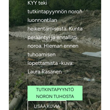
KYY teki
tutkintapyynnön noron
luonnontilan
heikentämisestä. Kunta
perääntyi ja ennallisti
noroa. Hieman ennen
tuhoamisen
lopettamista -kuva:
Laura Räsänen
TUTKINTAPYYNTÖ
NORON TUHOSTA
LISÄÄ KUVIA