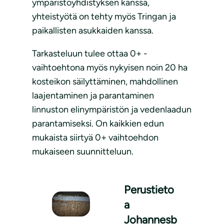
ympäristöyhdistyksen kanssa,
yhteistyötä on tehty myös Tringan ja
paikallisten asukkaiden kanssa.
Tarkasteluun tulee ottaa 0+ -
vaihtoehtona myös nykyisen noin 20 ha
kosteikon säilyttäminen, mahdollinen
laajentaminen ja parantaminen
linnuston elinympäristön ja vedenlaadun
parantamiseksi. On kaikkien edun
mukaista siirtyä 0+ vaihtoehdon
mukaiseen suunnitteluun.
Perustieto
a
Johannesb