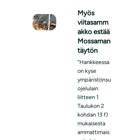
Myös
viitasamm
akko estää
Mossarnan
täytön
”Hankkeessa
on kyse
ympäristönsu
ojelulain
liitteen 1
Taulukon 2
kohdan 13 f)
mukaisesta
ammattimais