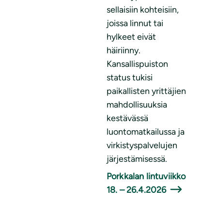
sellaisiin kohteisiin,
joissa linnut tai
hylkeet eivät
häiriinny.
Kansallispuiston
status tukisi
paikallisten yrittäjien
mahdollisuuksia
kestävässä
luontomatkailussa ja
virkistyspalvelujen
järjestämisessä.
Porkkalan lintuviikko
18
. – 26.4.202
6