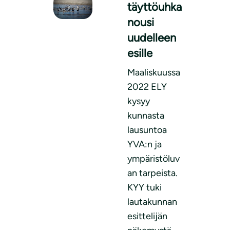
täyttöuhka
nousi
uudelleen
esille
Maaliskuussa
2022 ELY
kysyy
kunnasta
lausuntoa
YVA:n ja
ympäristöluv
an tarpeista.
KYY tuki
lautakunnan
esittelijän