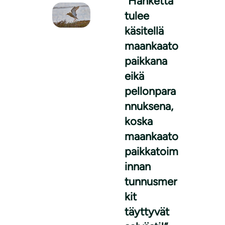
”Hanketta
tulee
käsitellä
maankaato
paikkana
eikä
pellonpara
nnuksena,
koska
maankaato
paikkatoim
innan
tunnusmer
kit
täyttyvät