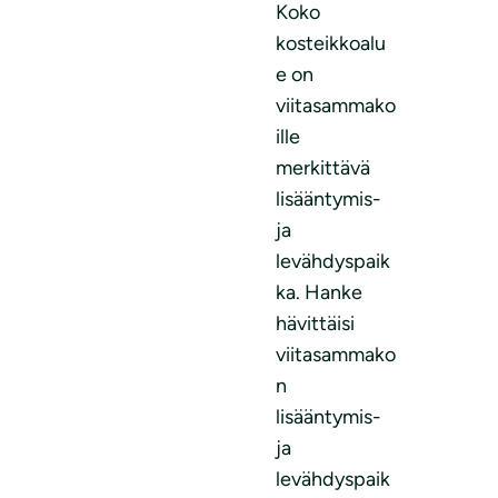
Koko
kosteikkoalu
e on
viitasammako
ille
merkittävä
lisääntymis-
ja
levähdyspaik
ka. Hanke
hävittäisi
viitasammako
n
lisääntymis-
ja
levähdyspaik