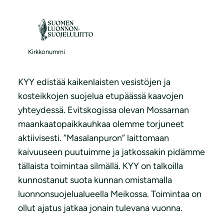
S
i
i
Vedet ja kosteikot
r
Kirkkonummi
r
y
KYY edistää kaikenlaisten vesistöjen ja
s
kosteikkojen suojelua etupäässä kaavojen
i
yhteydessä. Evitskogissa olevan Mossarnan
s
maankaatopaikkauhkaa olemme torjuneet
ä
aktiivisesti. ”Masalanpuron” laittomaan
l
kaivuuseen puutuimme ja jatkossakin pidämme
t
tällaista toimintaa silmällä. KYY on talkoilla
ö
kunnostanut suota kunnan omistamalla
ö
luonnonsuojelualueella Meikossa. Toimintaa on
n
ollut ajatus jatkaa jonain tulevana vuonna.