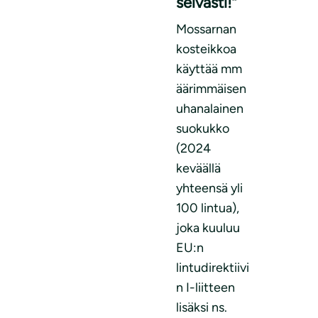
selvästi!”
Mossarnan
kosteikkoa
käyttää mm
äärimmäisen
uhanalainen
suokukko
(2024
keväällä
yhteensä yli
100 lintua),
joka kuuluu
EU:n
lintudirektiivi
n I-liitteen
lisäksi ns.