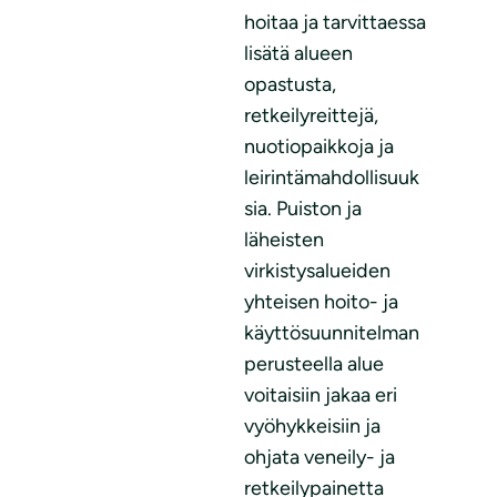
hoitaa ja tarvittaessa
lisätä alueen
opastusta,
retkeilyreittejä,
nuotiopaikkoja ja
leirintämahdollisuuk
sia. Puiston ja
läheisten
virkistysalueiden
yhteisen hoito- ja
käyttösuunnitelman
perusteella alue
voitaisiin jakaa eri
vyöhykkeisiin ja
ohjata veneily- ja
retkeilypainetta