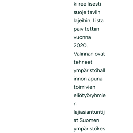
kiireellisesti
suojeltaviin
lajeihin. Lista
päivitettiin
vuonna
2020.
Valinnan ovat
tehneet
ympäristöhall
innon apuna
toimivien
eliötyöryhmie
n
lajiasiantuntij
at Suomen
ympäristökes