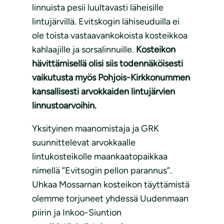
linnuista pesii luultavasti läheisille
lintujärvillä. Evitskogin lähiseuduilla ei
ole toista vastaavankokoista kosteikkoa
kahlaajille ja sorsalinnuille.
Kosteikon
hävittämisellä olisi siis todennäköisesti
vaikutusta myös Pohjois-Kirkkonummen
kansallisesti arvokkaiden lintujärvien
linnustoarvoihin.
Yksityinen maanomistaja ja GRK
suunnittelevat arvokkaalle
lintukosteikolle maankaatopaikkaa
nimellä ”Evitsogin pellon parannus”.
Uhkaa Mossarnan kosteikon täyttämistä
olemme torjuneet yhdessä Uudenmaan
piirin ja Inkoo-Siuntion