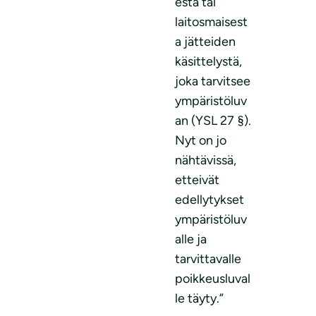
esta tai
laitosmaisest
a jätteiden
käsittelystä,
joka tarvitsee
ympäristöluv
an (YSL 27 §).
Nyt on jo
nähtävissä,
etteivät
edellytykset
ympäristöluv
alle ja
tarvittavalle
poikkeusluval
le täyty.”