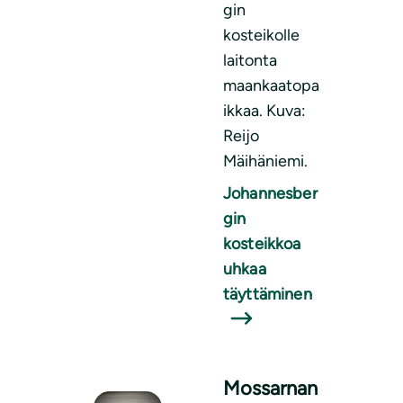
gin
kosteikolle
laitonta
maankaatopa
ikkaa. Kuva:
Reijo
Mäihäniemi.
Johannesber
gin
kosteikkoa
uhkaa
täyttäminen
Mossarnan