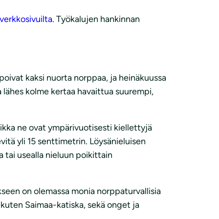
verkkosivuilta
. Työkalujen hankinnan
poivat kaksi nuorta norppaa, ja heinäkuussa
a lähes kolme kertaa havaittua suurempi,
ikka ne ovat ympärivuotisesti kiellettyjä
itä yli 15 senttimetrin. Löysänieluisen
 tai usealla nieluun poikittain
stukseen on olemassa monia norppaturvallisia
t kuten Saimaa-katiska, sekä onget ja