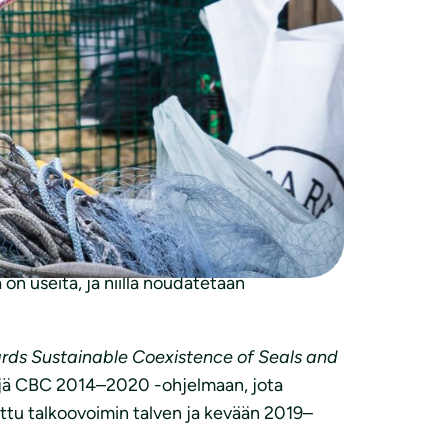
a verkkokalastuksesta. Halutessaan
kakalastukseen ja saaliin käsittelyyn
lahti
. Tapahtumaan on vapaa pääsy.
tävät monta turhaa norppakuolemaa.
joita myös jää verkkokalastuksen
ll.fi/keski-karjala
tai arkisin klo 9–16
n useita, ja niillä noudatetaan
rds Sustainable Coexistence of Seals and
äjä CBC 2014–2020 -ohjelmaan, jota
ttu talkoovoimin talven ja kevään 2019–