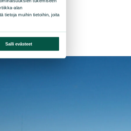
 ominaisuuksien tukemiseen
tiikka-alan
ietoja muihin tietoihin, joita
Salli evästeet