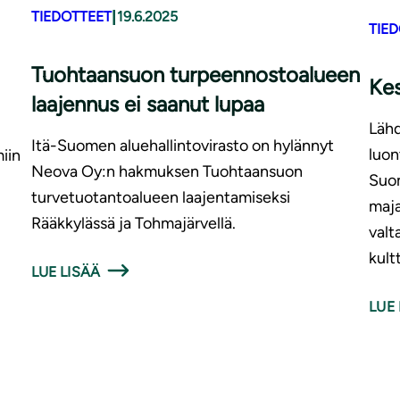
|
TIEDOTTEET
19.6.2025
TIE
Tuohtaansuon turpeennostoalueen
Kes
laajennus ei saanut lupaa
Läh
Itä-Suomen aluehallintovirasto on hylännyt
luon
iin
Neova Oy:n hakmuksen Tuohtaansuon
Suom
turvetuotantoalueen laajentamiseksi
maja
Rääkkylässä ja Tohmajärvellä.
valt
kult
LUE LISÄÄ
LUE 