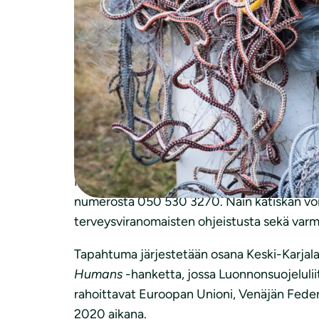
Norppaturvallisen Saimaa-katiskan saa, kun 
tapahtumassa voi luovuttaa pois vanhoja kala
antavat kalastaja, dokumentaristi
Juha ”Nor
“Vaihtamalla verkot ja löysänieluiset katisk
Siirtymällä norppaturvalliseen katiskakalast
sivusaaliiksi”, kertoo Luonnonsuojeluliiton
Koronavirustilanteen takia katiskat varataan
numerosta 050 530 3270. Näin katiskan voi h
terveysviranomaisten ohjeistusta sekä varmist
Tapahtuma järjestetään osana Keski-Karjal
Humans
-hanketta, jossa Luonnonsuojelul
rahoittavat Euroopan Unioni, Venäjän Feder
2020 aikana.