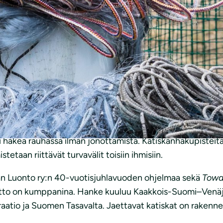
allekirjoittaa lupauksen pidättäytyä norpille vaarallisest
verkkoja. Katiskoja on yksi henkilöä kohti. Vinkkejä katis
ppa” Taskinen
sekä näyttelijä, kalastaja
Kari ”Hissu” Hieta
at norppaturvallisiin katiskoihin Saimaalla kalastavat es
ukseen suojellaan lisäksi Saimaan uhanalaisia lohikaloja, 
 saimaannorppa-asiantuntija
Kaarina Tiainen
.
 etukäteen Keski-Karjalan luonto ry:n verkkosivuilta
www.s
akea rauhassa ilman jonottamista. Katiskanhakupisteitä o
etaan riittävät turvavälit toisiin ihmisiin.
an Luonto ry:n 40-vuotisjuhlavuoden ohjelmaa sekä
Towa
iitto on kumppanina. Hanke kuuluu Kaakkois-Suomi–Ven
aatio ja Suomen Tasavalta. Jaettavat katiskat on rakenne