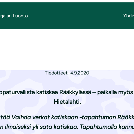
rjalan Luonto
Yhdi
rkot katiskaan
hda verkot katis
Tiedotteet
–
4.9.2020
rppaturvallista katiskaa Rääkkylässä – paikalla myös
Hietalahti.
estää Vaihda verkot katiskaan -tapahtuman Rääkk
n ilmaiseksi yli sata katiskaa. Tapahtumalla kan