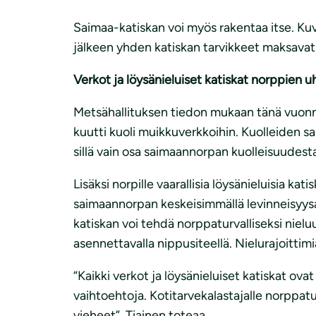
Saimaa-katiskan voi myös rakentaa itse. Kuv
jälkeen yhden katiskan tarvikkeet maksavat
Verkot ja löysänieluiset katiskat norppien 
Metsähallituksen tiedon mukaan tänä vuonna
kuutti kuoli muikkuverkkoihin. Kuolleiden 
sillä vain osa saimaannorpan kuolleisuudesta
Lisäksi norpille vaarallisia löysänieluisia k
saimaannorpan keskeisimmällä levinneisyysalu
katiskan voi tehdä norppaturvalliseksi nieluu
asennettavalla nippusiteellä. Nielurajoitt
“Kaikki verkot ja löysänieluiset katiskat ova
vaihtoehtoja. Kotitarvekalastajalle norppatu
vieheet”, Tiainen toteaa.