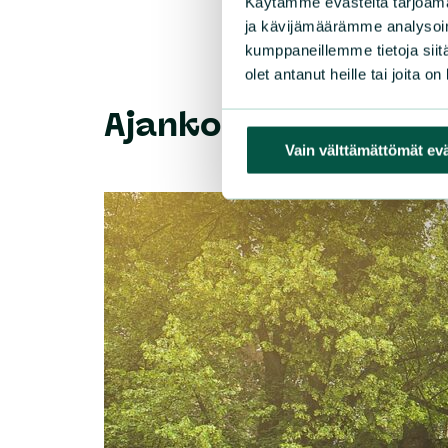
Käytämme evästeitä tarjoama
ja kävijämäärämme analysoim
kumppaneillemme tietoja siitä
olet antanut heille tai joita o
Ajankohtaista
Vain välttämättömät ev