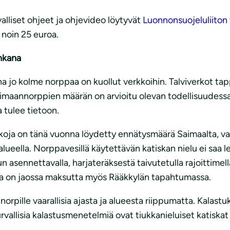
alliset ohjeet ja ohjevideo löytyvät
Luonnonsuojeluliiton 
 noin 25 euroa.
uhkana
 jo kolme norppaa on kuollut verkkoihin. Talviverkot tap
saimaannorppien määrän on arvioitu olevan todellisuudess
 tulee tietoon.
atiskoja on tänä vuonna löydetty ennätysmäärä Saimaalta, va
eella. Norppavesillä käytettävän katiskan nielu ei saa lev
n asennettavalla, harjateräksestä taivutetulla rajoittimella
imia on jaossa maksutta myös Rääkkylän tapahtumassa.
t norpille vaarallisia ajasta ja alueesta riippumatta. Kala
rvallisia kalastusmenetelmiä ovat tiukkanieluiset katiska