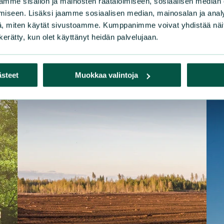
mme sisällön ja mainosten räätälöimiseen, sosiaalisen median
iseen. Lisäksi jaamme sosiaalisen median, mainosalan ja analy
, miten käytät sivustoamme. Kumppanimme voivat yhdistää näitä t
n kerätty, kun olet käyttänyt heidän palvelujaan.
ästeet
Muokkaa valintoja