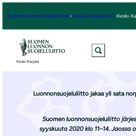
S
i
Suomen luonnonsuojeluliitto
›
Pohjois-Karjalan piiri
›
Keski-Ka
Etusivu
|
Ajankohtaista
|
Vaihda ve
i
r
r
y
Vai
s
Keski-Karjala
i
s
ä
l
Luonnonsuojeluliitto jakaa yli sata no
t
ö
ö
Suomen luonnonsuojeluliitto järj
n
syyskuuta 2020 klo 11–14. Jaossa o