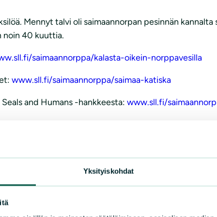
ksilöä. Mennyt talvi oli saimaannorpan pesinnän kannalta
n noin 40 kuuttia.
w.sll.fi/saimaannorppa/kalasta-oikein-norppavesilla
et:
www.sll.fi/saimaannorppa/saimaa-katiska
f Seals and Humans -hankkeesta:
www.sll.fi/saimaannorp
a, Suomen luonnonsuojeluliitto ry
Yksityiskohdat
 Keski-Karjalan Luonto ry
itä