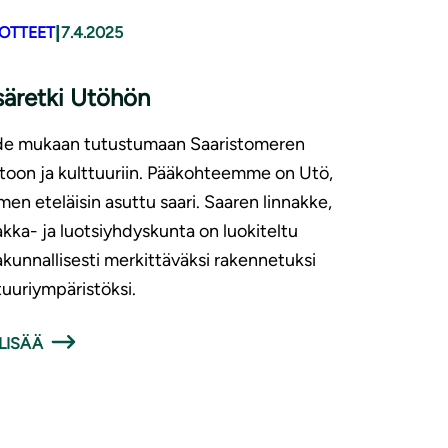
|
DOTTEET
7.4.2025
äretki Utöhön
de mukaan tutustumaan Saaristomeren
toon ja kulttuuriin. Pääkohteemme on Utö,
en eteläisin asuttu saari. Saaren linnakke,
kka- ja luotsiyhdyskunta on luokiteltu
akunnallisesti merkittäväksi rakennetuksi
tuuriympäristöksi.
LISÄÄ