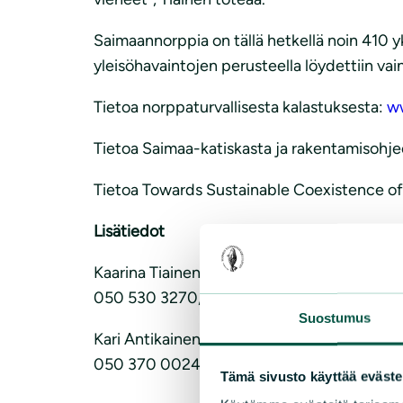
Saimaannorppia on tällä hetkellä noin 410 y
yleisöhavaintojen perusteella löydettiin vai
Tietoa norppaturvallisesta kalastuksesta:
ww
Tietoa Saimaa-katiskasta ja rakentamisohje
Tietoa Towards Sustainable Coexistence o
Lisätiedot
Kaarina Tiainen, saimaannorppa-asiantuntij
050 530 3270, kaarina.tiainen@sll.fi
Suostumus
Kari Antikainen, hallituksen puheenjohtaja,
050 370 0024, kari.antikainen@telemail.fi
Tämä sivusto käyttää eväste