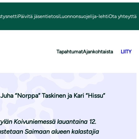
stysnetti
Päivitä jäsentietosi
Luonnonsuojelija-lehti
Ota yhteyttä
Tapahtumat
Ajankohtaista
LIITY
kaan
 Juha “Norppa” Taskinen ja Kari “Hissu”
ylän Koivuniemessä lauantaina 12.
nustetaan Saimaan alueen kalastajia