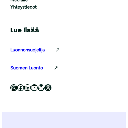
Yhteystiedot
Lue lisää
Luonnonsuojelija
Suomen Luonto
Luonnonsuojeluliitto Instagramissa
Luonnonsuojeluliitto Facebookissa
Luonnonsuojeluliitto LinkedInissä
Luonnonsuojeluliiton YouTube-kanava
Luonnonsuojeluliitto Blueskyssa
Luonnonsuojeluliitto Threadsissa