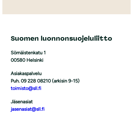
Suomen luonnonsuojeluliitto
Sörnäistenkatu 1
00580 Helsinki
Asiakaspalvelu
Puh. 09 228 08210 (arkisin 9-15)
toimisto@sll.fi
Jäsenasiat
jasenasiat@sll.fi