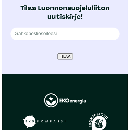
Tilaa Luonnonsuojeluliiton
uutiskirje!
TILAA