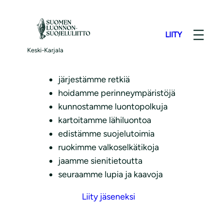
S
i
LIITY
i
Liity joukkoomme
r
Keski-Karjala
r
y
järjestämme retkiä
s
hoidamme perinneympäristöjä
i
kunnostamme luontopolkuja
s
kartoitamme lähiluontoa
ä
edistämme suojelutoimia
l
ruokimme valkoselkätikoja
t
jaamme sienitietoutta
ö
seuraamme lupia ja kaavoja
ö
Liity jäseneksi
n