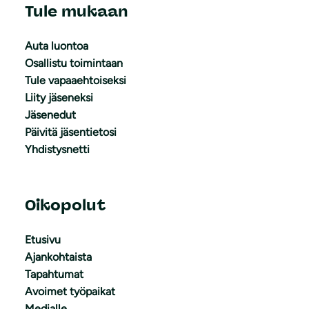
Tule mukaan
Auta luontoa
Osallistu toimintaan
Tule vapaaehtoiseksi
Liity jäseneksi
Jäsenedut
Päivitä jäsentietosi
Yhdistysnetti
Oikopolut
Etusivu
Ajankohtaista
Tapahtumat
Avoimet työpaikat
Medialle