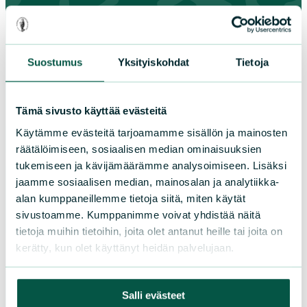
Suomen luonnonsuojeluliiton
piirit
Suostumus
Yksityiskohdat
Tietoja
Etelä-Häme
Tämä sivusto käyttää evästeitä
Etelä-Karjala
Käytämme evästeitä tarjoamamme sisällön ja mainosten
Etelä-Savo
räätälöimiseen, sosiaalisen median ominaisuuksien
Kainuu
tukemiseen ja kävijämäärämme analysoimiseen. Lisäksi
Keski-Suomi
jaamme sosiaalisen median, mainosalan ja analytiikka-
Kymenlaakso
alan kumppaneillemme tietoja siitä, miten käytät
Lappi
sivustoamme. Kumppanimme voivat yhdistää näitä
Pirkanmaa
tietoja muihin tietoihin, joita olet antanut heille tai joita on
kerätty, kun olet käyttänyt heidän palvelujaan.
Pohjanmaa
Pohjois-Karjala
Pohjois-Pohjanmaa
Salli evästeet