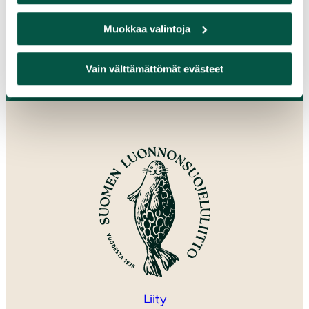
Pohjois-Savo
Satakunta
Muokkaa valintoja
Uusimaa
Varsinais-Suomi
Vain välttämättömät evästeet
L
iity