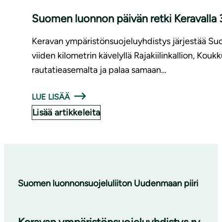
Suomen luonnon päivän retki Keravalla 3
Keravan ympäristönsuojeluyhdistys järjestää Suo
viiden kilometrin kävelyllä Rajakiilinkallion, Kou
rautatieasemalta ja palaa samaan…
LUE LISÄÄ
Lisää artikkeleita
Suomen luonnonsuojeluliiton Uudenmaan piiri