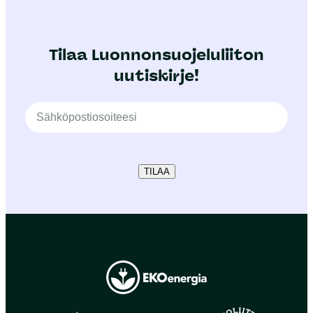
Tilaa Luonnonsuojeluliiton
uutiskirje!
TILAA