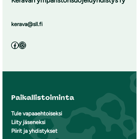
Keravan ympäristönsuojeluyhdistys ry
kerava@sll.fi
Facebook
Instagram
Paikallistoiminta
Tule vapaaehtoiseksi
Liity jäseneksi
Piirit ja yhdistykset