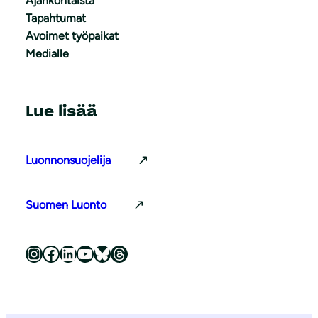
Ajankohtaista
Tapahtumat
Avoimet työpaikat
Medialle
Lue lisää
Luonnonsuojelija
Suomen Luonto
Luonnonsuojeluliitto Instagramissa
Luonnonsuojeluliitto Facebookissa
Luonnonsuojeluliitto LinkedInissä
Luonnonsuojeluliiton YouTube-kanava
Luonnonsuojeluliitto Blueskyssa
Luonnonsuojeluliitto Threadsissa