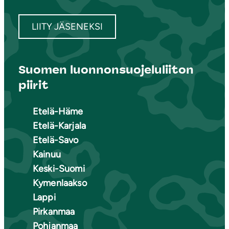
LIITY JÄSENEKSI
Suomen luonnonsuojeluliiton
piirit
Etelä-Häme
Etelä-Karjala
Etelä-Savo
Kainuu
Keski-Suomi
Kymenlaakso
Lappi
Pirkanmaa
Pohjanmaa