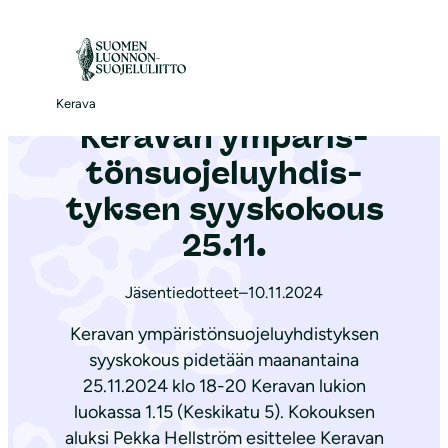
S
i
Etusivu
|
Ajankohtaista
|
Keravan ym­pä­ris­tön­suo­je­lu­yh­dis­tyk­sen syyskokous 25.11.
i
r
Kerava
Keravan ym­pä­ris­
r
y
tön­suo­je­lu­yh­dis­
s
tyk­sen syyskokous
i
25.11.
s
ä
Jäsentiedotteet
–
10.11.2024
l
t
Keravan ympäristönsuojeluyhdistyksen
ö
syyskokous pidetään maanantaina
ö
25.11.2024 klo 18-20 Keravan lukion
luokassa 1.15 (Keskikatu 5). Kokouksen
n
aluksi Pekka Hellström esittelee Keravan