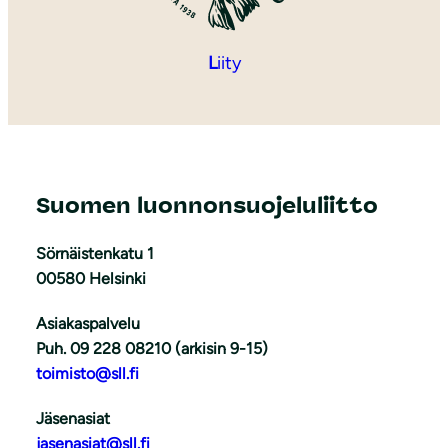
L
iity
Suomen luonnonsuojeluliitto
Sörnäistenkatu 1
00580 Helsinki
Asiakaspalvelu
Puh. 09 228 08210 (arkisin 9-15)
toimisto@sll.fi
Jäsenasiat
jasenasiat@sll.fi