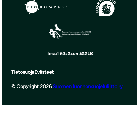
Tietosuoja
Evästeet
© Copyright 2026
Suomen luonnonsuojeluliitto ry