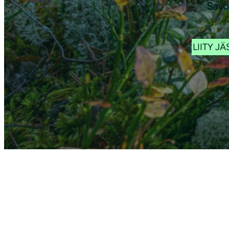
Savon
LIITY J