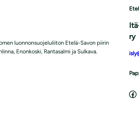
Ete
It
ry
omen luonnonsuojeluliiton Etelä-Savon piirin
nlinna, Enonkoski, Rantasalmi ja Sulkava.
isly
Pap
Facebook