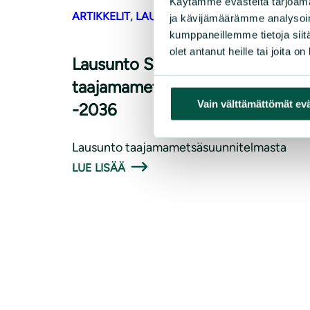
Käytämme evästeitä tarjoama
ARTIKKELIT
, 
LAUSUNNOT
|
4.5.2026
ja kävijämäärämme analysoim
kumppaneillemme tietoja siitä
olet antanut heille tai joita o
Lausunto Savonlinnan kaupungi
taajamametsäsuunnitelmasta 2
Vain välttämättömät ev
-2036
Lausunto taajamametsäsuunnitelmasta
LUE LISÄÄ