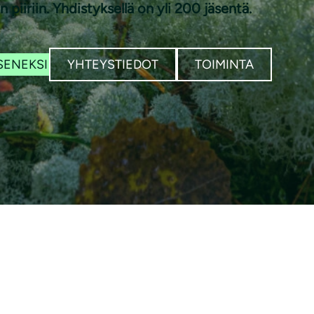
 piiriin
. Yhdistyksellä on yli 200 jäsentä.
ÄSENEKSI
YHTEYSTIEDOT
TOIMINTA