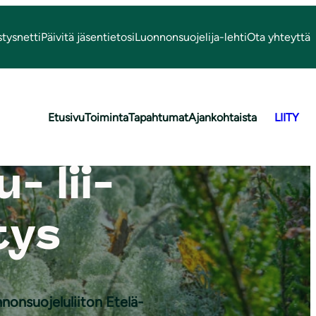
stysnetti
Päivitä jäsentietosi
Luonnonsuojelija-lehti
Ota yhteyttä
Etusivu
Toiminta
Tapahtumat
Ajankohtaista
LIITY
- lii­
tys
Kuva: Paul
Stevens
nnonsuojeluliiton
Etelä-