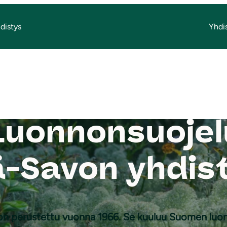
distys
Yhdi
n­non­suo­je­lu
ä-Savon yhdis
on perustettu vuonna 1966. Se kuuluu Suomen luo