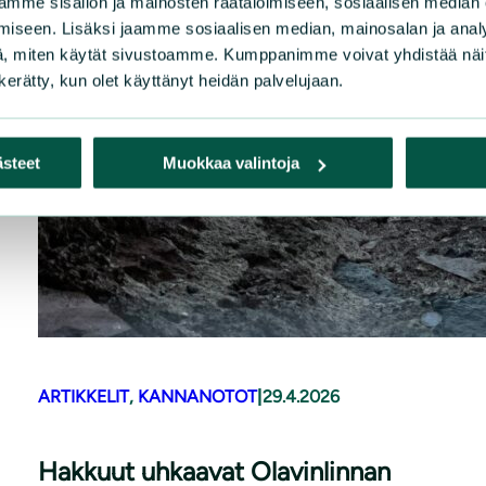
mme sisällön ja mainosten räätälöimiseen, sosiaalisen median
ARTI
iseen. Lisäksi jaamme sosiaalisen median, mainosalan ja analy
, miten käytät sivustoamme. Kumppanimme voivat yhdistää näitä t
n kerätty, kun olet käyttänyt heidän palvelujaan.
n
ISL
026
päi
ästeet
Muokkaa valintoja
Pidä
LUE 
ARTIKKELIT
, 
KANNANOTOT
|
29.4.2026
Hakkuut uhkaavat Olavinlinnan