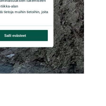
 ominaisuuksien tukemiseen
KKELIT
|
15.4.2026
tiikka-alan
ietoja muihin tietoihin, joita
Y yhteisöjäseneksi Roska
vässä -liikkeeseen
Salli evästeet
 luonto siistinä, ethän heitä roskia luontoon!
LISÄÄ