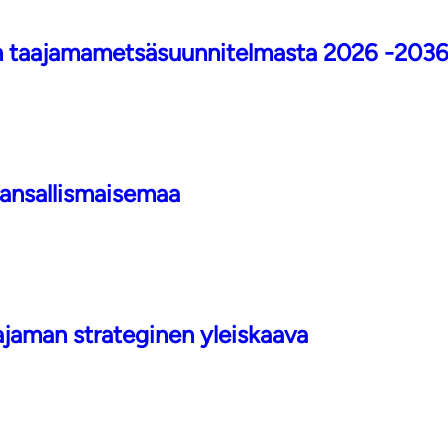
n taajamametsäsuunnitelmasta 2026 -203
kansallismaisemaa
ajaman strateginen yleiskaava