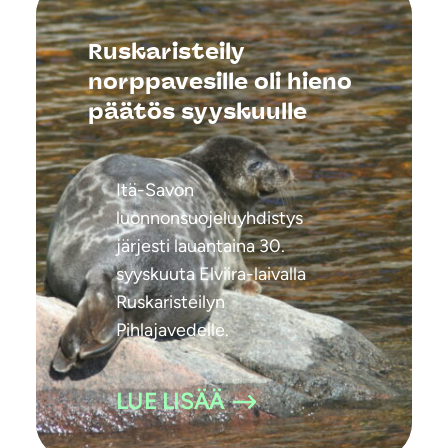
Ruskaristeily
norppavesille oli hieno
päätös syyskuulle
Itä-Savon
luonnonsuojeluyhdistys
järjesti lauantaina 30.
syyskuuta Elviira-laivalla
Ruskaristeilyn
Pihlajavedelle.
LUE LISÄÄ