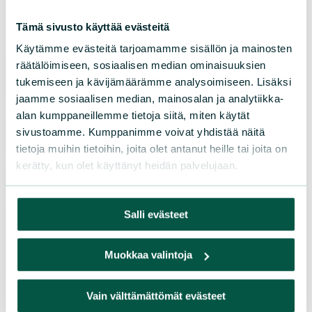
LIITY JÄSENEKSI
Tämä sivusto käyttää evästeitä
Käytämme evästeitä tarjoamamme sisällön ja mainosten
räätälöimiseen, sosiaalisen median ominaisuuksien
Suomen luonnonsuojeluliiton
tukemiseen ja kävijämäärämme analysoimiseen. Lisäksi
piirit
jaamme sosiaalisen median, mainosalan ja analytiikka-
alan kumppaneillemme tietoja siitä, miten käytät
sivustoamme. Kumppanimme voivat yhdistää näitä
Etelä-Häme
tietoja muihin tietoihin, joita olet antanut heille tai joita on
Etelä-Karjala
kerätty, kun olet käyttänyt heidän palvelujaan.
Etelä-Savo
Kainuu
Keski-Suomi
Salli evästeet
Kymenlaakso
Lappi
Muokkaa valintoja
Pirkanmaa
Pohjanmaa
Vain välttämättömät evästeet