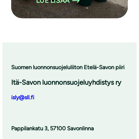
LUE LISÄÄ
Suomen luonnonsuojeluliiton Etelä-Savon piiri
Itä-Savon luonnonsuojeluyhdistys ry
isly@sll.fi
Pappilankatu 3, 57100 Savonlinna