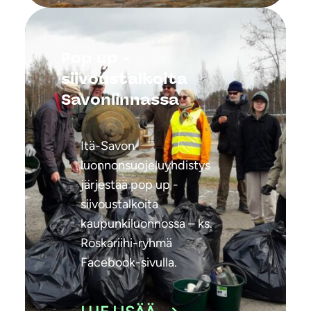
Pop up -
siivoustalkoita
Savonlinnassa
Itä-Savon
luonnonsuojeluyhdistys
järjestää pop up -
siivoustalkoita
kaupunkiluonnossa – ks.
Roskariihi-ryhmä
Facebook-sivulla.