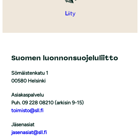
L
iity
Suomen luonnonsuojeluliitto
Sörnäistenkatu 1
00580 Helsinki
Asiakaspalvelu
Puh. 09 228 08210 (arkisin 9-15)
toimisto@sll.fi
Jäsenasiat
jasenasiat@sll.fi