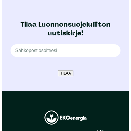
Tilaa Luonnonsuojeluliiton
uutiskirje!
TILAA