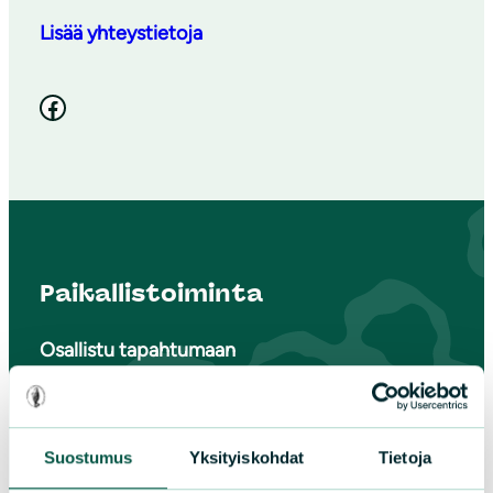
Lisää yhteystietoja
Facebook
Paikallistoiminta
Osallistu tapahtumaan
Tule vapaaehtoiseksi
Liity jäseneksi
Piirit ja yhdistykset
Suostumus
Yksityiskohdat
Tietoja