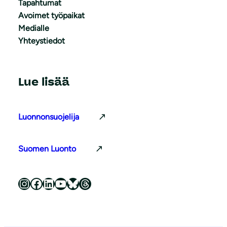
Tapahtumat
Avoimet työpaikat
Medialle
Yhteystiedot
Lue lisää
Luonnonsuojelija
Suomen Luonto
Luonnonsuojeluliitto Instagramissa
Luonnonsuojeluliitto Facebookissa
Luonnonsuojeluliitto LinkedInissä
Luonnonsuojeluliiton YouTube-kanava
Luonnonsuojeluliitto Blueskyssa
Luonnonsuojeluliitto Threadsissa