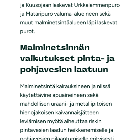
ja Kuusojaan laskevat Urkkalammenpuro
ja Mataripuro valuma-alueineen sekä
muut malminetsintäalueen läpi laskevat
purot.
Malminetsinnän
vaikutukset pinta- ja
pohjavesien laatuun
Malminetsintä kairauksineen ja niissä
käytettävine apuaineineen sekä
mahdollisen uraani- ja metallipitoisen
hienojakoisen kaivannaisjätteen
leviämisen myötä aiheuttaa riskin
pintavesien laadun heikkenemiselle ja
pohjavesien pilaantumiselle erityisesti