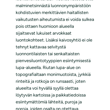
malminetsinnästä luonnonympäristöön
kohdistuvien merkittävien haitallisten
vaikutusten aiheutumista ei voida sulkea
pois ottaen huomioon alueella
sijaitsevat lukuiset arvokkaat
luontokohteet. Lisäksi kaivosyhtiö ei ole
tehnyt kattavaa selvitystä
luonnontilaisten tai senkaltaisten
pienvesiluontotyyppien esiintymisestä
lupa-alueella. Riutan lupa-alue on
topografialtaan monimuotoista, jyrkkiä
rinteitä ja rotkoja on runsaasti, joten
alueelta voi hyvällä syyllä olettaa
löytyvän kartoissa ja paikkatiedoissa
esiintymättömiä lähteitä, puroja ja
noroja, joiden osalta on otettava