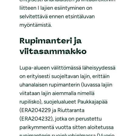
liitteen I lajien esiintyminen on
selvitettävä ennen etsintäluvan
myöntämistä.
Rupimanteri ja
viitasammakko
Lupa-alueen välittömässä läheisyydessä
on erityisesti suojeltavan lajin, erittäin
uhanalaisen rupimanterin (luvassa lajiin
viitataan lajin aiemmalla nimellä
rupilisko), suojelualueet Paukkajapää
(ERA204229 ja Riuttaranta
(ERA204232), jotka on perustettu
parikymmentä vuotta sitten aloitetussa
rupimanterin suojeluohjelmassa (Vuorio