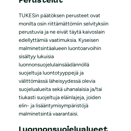
TUKESin päätöksen perusteet ovat
monilta osin riittämättömiin selvityksiin
perustuvia ja ne eivät täytä kaivoslain
edellyttämiä vaatimuksia. Kyseisen
malminetsintäalueen luontoarvoihin
sisältyy lukuisia
luonnonsuojelulainsäädännöllä
suojeltuja luontotyyppejä ja
välittömässä läheisyydessä olevia
suojelualueita sekä uhanalaisia ja/tai
tiukasti suojeltuja eläinlajeja, joiden
elin- ja lisääntymisympäristöjä
malminetsintä vaarantaisi.
Luonnonsuojelualueet