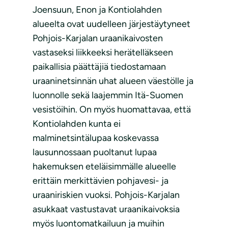
Joensuun, Enon ja Kontiolahden
alueelta ovat uudelleen järjestäytyneet
Pohjois-Karjalan uraanikaivosten
vastaseksi liikkeeksi herätelläkseen
paikallisia päättäjiä tiedostamaan
uraaninetsinnän uhat alueen väestölle ja
luonnolle sekä laajemmin Itä-Suomen
vesistöihin. On myös huomattavaa, että
Kontiolahden kunta ei
malminetsintälupaa koskevassa
lausunnossaan puoltanut lupaa
hakemuksen eteläisimmälle alueelle
erittäin merkittävien pohjavesi- ja
uraaniriskien vuoksi. Pohjois-Karjalan
asukkaat vastustavat uraanikaivoksia
myös luontomatkailuun ja muihin