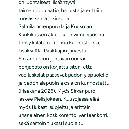
on luontaisesti lisääntyvä
taimenpopulaatio, harjusta ja erittäin
runsas kanta jokirapua.
Salmilammenpurolla ja Kuusojan
Kankikosken alueella on viime vuosina
tehty kalataloudellisia kunnostuksia.
Lisäksi Ala-Paukkajan järvestä
Sirkanpuroon johtavan uoman
pohjapato on korjattu siten, että
vaelluskalat pääsevät padon yläpuolelle
ja padon alapuolisia osia on kunnostettu
(Haakana 2026). Myös Sirkanpuro
laskee Pielisjokeen. Kuusojassa elää
myös tiukasti suojeltu ja erittäin
uhanalainen koskikorento, vantaankorri,
sekä samoin tiukasti suojeltu