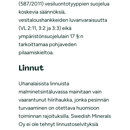
(587/2011) vesiluontotyyppien suojelua
koskevia säännöksiä,
vesitaloushankkeiden luvanvaraisuutta
(VL 2:11, 3:2 ja 3:3) eikä
ympäristönsuojelulain 17 §:n
tarkoittamaa pohjaveden
pilaamiskieltoa.
Linnut
Uhanalaisista linnuista
malminetsintäluvassa mainitaan vain
vaarantunut hiirihaukka, jonka pesinnän
turvaaminen on otettava huomioon
toiminnan rajoituksilla. Swedish Minerals
Oy ei ole tehnyt linnustoselvityksiä