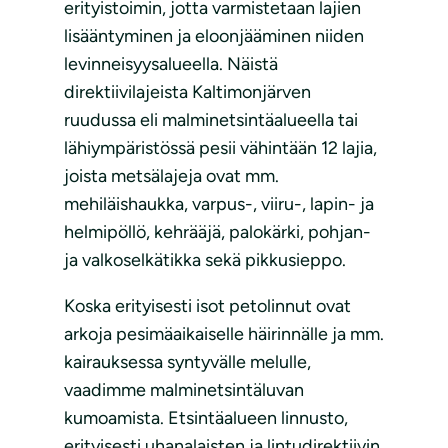
erityistoimin, jotta varmistetaan lajien
lisääntyminen ja eloonjääminen niiden
levinneisyysalueella. Näistä
direktiivilajeista Kaltimonjärven
ruudussa eli malminetsintäalueella tai
lähiympäristössä pesii vähintään 12 lajia,
joista metsälajeja ovat mm.
mehiläishaukka, varpus-, viiru-, lapin- ja
helmipöllö, kehrääjä, palokärki, pohjan-
ja valkoselkätikka sekä pikkusieppo.
Koska erityisesti isot petolinnut ovat
arkoja pesimäaikaiselle häirinnälle ja mm.
kairauksessa syntyvälle melulle,
vaadimme malminetsintäluvan
kumoamista. Etsintäalueen linnusto,
erityisesti uhanalaisten ja lintudirektiivin