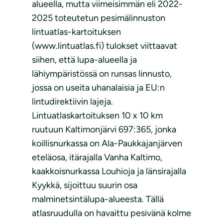
alueella, mutta viimeisimmän eli 2022-
2025 toteutetun pesimälinnuston
lintuatlas-kartoituksen
(www.lintuatlas.fi) tulokset viittaavat
siihen, että lupa-alueella ja
lähiympäristössä on runsas linnusto,
jossa on useita uhanalaisia ja EU:n
lintudirektiivin lajeja.
Lintuatlaskartoituksen 10 x 10 km
ruutuun Kaltimonjärvi 697:365, jonka
koillisnurkassa on Ala-Paukkajanjärven
eteläosa, itärajalla Vanha Kaltimo,
kaakkoisnurkassa Louhioja ja länsirajalla
Kyykkä, sijoittuu suurin osa
malminetsintälupa-alueesta. Tällä
atlasruudulla on havaittu pesivänä kolme