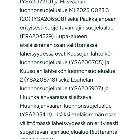
(YSA207210) ja Hiisvaaran
luonnonsuojelualue ML2025:0023 3
(20) (YSA206508) sekä Paukkajanpään
erityisesti suojeltavan lajin suojelualue
(ERA204229). Lupa-alueen
eteläisimmän osan välittömässä
läheisyydessä ovat Kuusojan lähteikön
luonnonsuojelualue (YSA200705) ja
Kuusojan lähteikön luonnonsuojelualue
2 (YSA205718) sekä Louhelan
luonnonsuojelualue (YSA205907) ja
Huuhkajanvaarassa sijaitseva
Huuhkajanvaaran luonnonsuojelualue
(YSA205411). Lisäksi eteläisimmän osan
välittömässä läheisyydessä on erityisesti
suojeltavan lajin suojelualue Riuttaranta