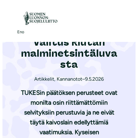
S
i
Etusivu
|
Ajankohtaista
|
Valitus Riutan malminetsintäluvasta
i
r
Eno
Valitus Riutan
r
y
malminetsintäluva
s
sta
i
s
Artikkelit
,
Kannanotot
–
9.5.2026
ä
TUKESin päätöksen perusteet ovat
l
t
monilta osin riittämättömiin
ö
selvityksiin perustuvia ja ne eivät
ö
täytä kaivoslain edellyttämiä
n
vaatimuksia. Kyseisen