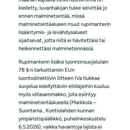
kielletty, luvanhakijan tulee selvittää jo
ennen malminetsintää, missä
malminetsintäalueen muut rupimanterin
lisääntymis- ja levähdysalueet
sijaitsevat, jotta niitä ei hävitettäisi tai
heikennettäisi malminetsinnässä.
Rupimanterin lisäksi luonnonsuojelulain
78 §:n tarkoittamiin EUn
luontodirektiivin liitteen IVa tiukkaa
suojelua edellyttäviin eliölajeihin kuuluu
myös viitasammakko, jota esiintyy
malminetsintäalueella (Markkola –
Suontama , Kontiolahden kunnan
ympäristöpäällikkö, puhelinkeskustelu
6.5.2026), vaikka havaintoja lajista ei