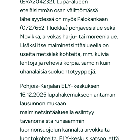
(ERA204232). Lupa-alueen
eteläisimmän osan välittömässä
läheisyydessä on myös Palokankaan
(0727652, I luokka) pohjavesialue sekä
Novikka, arvokas harju- tai moreenialue.
Lisäksi itse malminetsintäalueella on
useita metsälakikohteita, mm. kuivia
lehtoja ja reheviä korpia, samoin kuin
uhanalaisia suoluontotyyppejä.
Pohjois-Karjalan ELY-keskuksen
16.12.2025 lupahakemukseen antaman
lausunnon mukaan
malminetsintäalueella esiintyy
tavanomaista runsaammin
luonnonsuojelun kannalta arvokkaita
luontokohteita. ELY-keskus katsoo, että