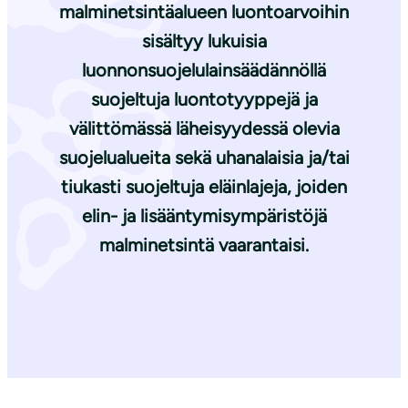
malminetsintäalueen luontoarvoihin
sisältyy lukuisia
luonnonsuojelulainsäädännöllä
suojeltuja luontotyyppejä ja
välittömässä läheisyydessä olevia
suojelualueita sekä uhanalaisia ja/tai
tiukasti suojeltuja eläinlajeja, joiden
elin- ja lisääntymisympäristöjä
malminetsintä vaarantaisi.