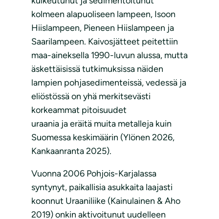
kulkeutunut ja sedimentoitunut
kolmeen alapuoliseen lampeen, Isoon
Hiislampeen, Pieneen Hiislampeen ja
Saarilampeen. Kaivosjätteet peitettiin
maa-aineksella 1990-luvun alussa, mutta
äskettäisissä tutkimuksissa näiden
lampien pohjasedimenteissä, vedessä ja
eliöstössä on yhä merkitsevästi
korkeammat pitoisuudet
uraania ja eräitä muita metalleja kuin
Suomessa keskimäärin (Ylönen 2026,
Kankaanranta 2025).
Vuonna 2006 Pohjois-Karjalassa
syntynyt, paikallisia asukkaita laajasti
koonnut Uraaniliike (Kainulainen & Aho
2019) onkin aktivoitunut uudelleen