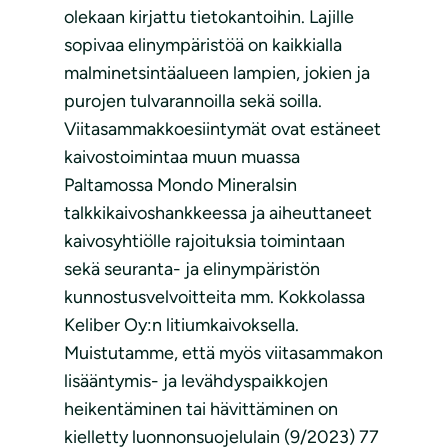
olekaan kirjattu tietokantoihin. Lajille
sopivaa elinympäristöä on kaikkialla
malminetsintäalueen lampien, jokien ja
purojen tulvarannoilla sekä soilla.
Viitasammakkoesiintymät ovat estäneet
kaivostoimintaa muun muassa
Paltamossa Mondo Mineralsin
talkkikaivoshankkeessa ja aiheuttaneet
kaivosyhtiölle rajoituksia toimintaan
sekä seuranta- ja elinympäristön
kunnostusvelvoitteita mm. Kokkolassa
Keliber Oy:n litiumkaivoksella.
Muistutamme, että myös viitasammakon
lisääntymis- ja levähdyspaikkojen
heikentäminen tai hävittäminen on
kielletty luonnonsuojelulain (9/2023) 77