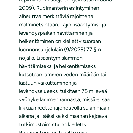
2009). Rupimanterin esiintyminen
aiheuttaa merkittäviä rajoitteita
malminetsintään. Lajin lisääntymis- ja
levähdyspaikan hävittäminen ja
heikentäminen on kielletty suoraan
luonnonsuojelulain (9/2023) 77 §:n
nojalla. Lisääntymislammen
hävittämiseksi ja heikentämiseksi
katsotaan lammen veden määrään tai
laatuun vaikuttaminen ja
levähdysalueeksi tulkitaan 75 m leveä
vyöhyke lammen rannasta, missä ei saa
liikkua moottoriajoneuvolla sulan maan
aikana ja lisäksi kaikki maahan kajoava
tutkimustoiminta on kielletty.
Rupimanteria on tavattu myös