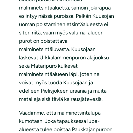
malminetsintäaluetta, samoin jokirapua
esiintyy näissä puroissa. Pelkän Kuusojan
uoman poistaminen etsintäalueesta ei
siten riitä, vaan myös valuma-alueen
purot on poistettava
malminetsintäluvasta. Kuusojaan
laskevat Urkkalammenpuron alajuoksu
sekä Mataripuro kulkevat
malminetsintäalueen läpi, joten ne
voivat myös tuoda Kuusojaan ja
edelleen Pielisjokeen uraania ja muita
metalleja sisältäviä kairausjätevesiä.
Vaadimme, että malminetsintälupa
kumotaan. Joka tapauksessa lupa-
alueesta tulee poistaa Paukkajanpuroon