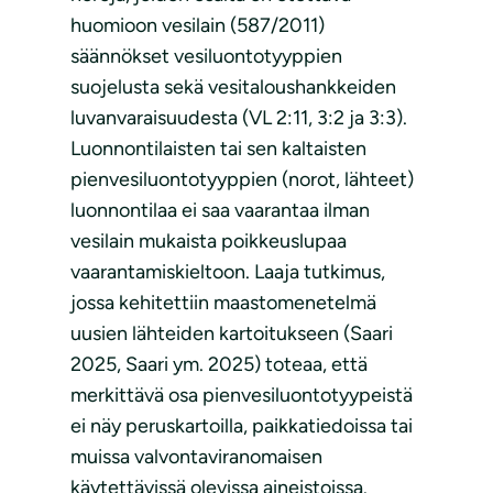
huomioon vesilain (587/2011)
säännökset vesiluontotyyppien
suojelusta sekä vesitaloushankkeiden
luvanvaraisuudesta (VL 2:11, 3:2 ja 3:3).
Luonnontilaisten tai sen kaltaisten
pienvesiluontotyyppien (norot, lähteet)
luonnontilaa ei saa vaarantaa ilman
vesilain mukaista poikkeuslupaa
vaarantamiskieltoon. Laaja tutkimus,
jossa kehitettiin maastomenetelmä
uusien lähteiden kartoitukseen (Saari
2025, Saari ym. 2025) toteaa, että
merkittävä osa pienvesiluontotyypeistä
ei näy peruskartoilla, paikkatiedoissa tai
muissa valvontaviranomaisen
käytettävissä olevissa aineistoissa.