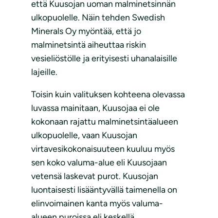
että Kuusojan uoman malminetsinnän
ulkopuolelle. Näin tehden Swedish
Minerals Oy myöntää, että jo
malminetsintä aiheuttaa riskin
vesieliöstölle ja erityisesti uhanalaisille
lajeille.
Toisin kuin valituksen kohteena olevassa
luvassa mainitaan, Kuusojaa ei ole
kokonaan rajattu malminetsintäalueen
ulkopuolelle, vaan Kuusojan
virtavesikokonaisuuteen kuuluu myös
sen koko valuma-alue eli Kuusojaan
vetensä laskevat purot. Kuusojan
luontaisesti lisääntyvällä taimenella on
elinvoimainen kanta myös valuma-
alueen puroissa eli keskellä