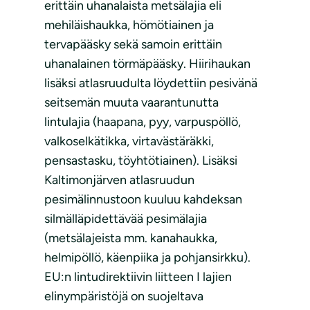
erittäin uhanalaista metsälajia eli
mehiläishaukka, hömötiainen ja
tervapääsky sekä samoin erittäin
uhanalainen törmäpääsky. Hiirihaukan
lisäksi atlasruudulta löydettiin pesivänä
seitsemän muuta vaarantunutta
lintulajia (haapana, pyy, varpuspöllö,
valkoselkätikka, virtavästäräkki,
pensastasku, töyhtötiainen). Lisäksi
Kaltimonjärven atlasruudun
pesimälinnustoon kuuluu kahdeksan
silmälläpidettävää pesimälajia
(metsälajeista mm. kanahaukka,
helmipöllö, käenpiika ja pohjansirkku).
EU:n lintudirektiivin liitteen I lajien
elinympäristöjä on suojeltava