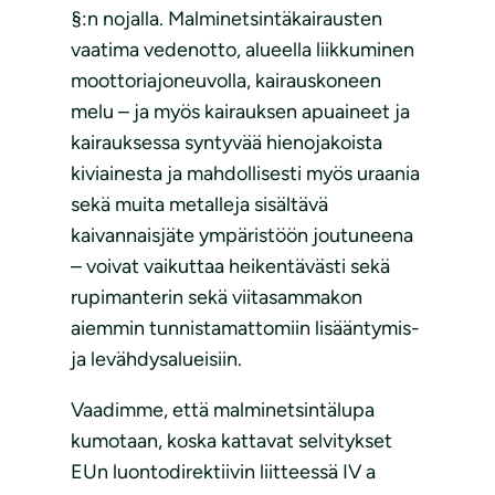
§:n nojalla. Malminetsintäkairausten
vaatima vedenotto, alueella liikkuminen
moottoriajoneuvolla, kairauskoneen
melu – ja myös kairauksen apuaineet ja
kairauksessa syntyvää hienojakoista
kiviainesta ja mahdollisesti myös uraania
sekä muita metalleja sisältävä
kaivannaisjäte ympäristöön joutuneena
– voivat vaikuttaa heikentävästi sekä
rupimanterin sekä viitasammakon
aiemmin tunnistamattomiin lisääntymis-
ja levähdysalueisiin.
Vaadimme, että malminetsintälupa
kumotaan, koska kattavat selvitykset
EUn luontodirektiivin liitteessä IV a