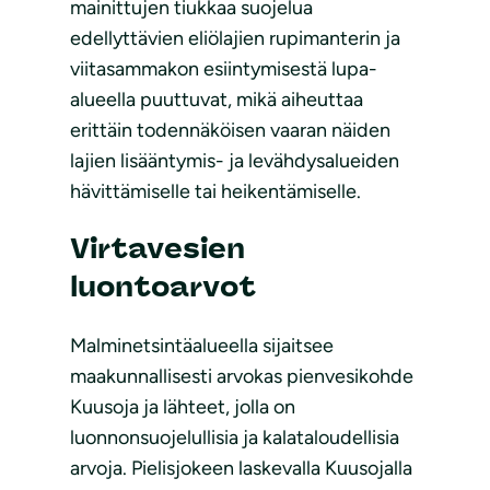
mainittujen tiukkaa suojelua
edellyttävien eliölajien rupimanterin ja
viitasammakon esiintymisestä lupa-
alueella puuttuvat, mikä aiheuttaa
erittäin todennäköisen vaaran näiden
lajien lisääntymis- ja levähdysalueiden
hävittämiselle tai heikentämiselle.
Virtavesien
luontoarvot
Malminetsintäalueella sijaitsee
maakunnallisesti arvokas pienvesikohde
Kuusoja ja lähteet, jolla on
luonnonsuojelullisia ja kalataloudellisia
arvoja. Pielisjokeen laskevalla Kuusojalla