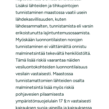
Lisäksi lähteiden ja tihkupintojen
tunnistaminen maastossa vaatii usein
lähdekasvillisuuden, kuten
lähdesammalten, tunnistamista eli varsin
erikoistunutta lajintuntemusosaamista.
Myöskään luonnontilaisten norojen
tunnistaminen ei välttämättä onnistu
malminetsintää tekevältä henkilöstöltä.
Tämä lisää riskiä vaarantaa näiden
vesiluontokohteiden luonnontilaisuus
vesilain vastaisesti. Maastossa
tunnistamattomien lähteiden osalta
malminetsintä lisää myös riskiä
pohjavesien pilaamisesta
ympäristönsuojelulain 17 §:n vastaisesti
kairauksen suoja-aineilla ja kairauksessa