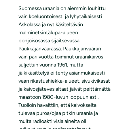
Suomessa uraania on aiemmin louhittu
vain koeluontoisesti ja lyhytaikaisesti
Askolassa ja nyt käsiteltävän
malminetsintälupa-alueen
pohjoisosassa sijaitsevassa
Paukkajanvaarassa. Paukkajanvaaran
vain pari vuotta toiminut uraanikaivos
suljettiin vuonna 1961, mutta
jälkikäsittelyä ei tehty asianmukaisesti
vaan rikastushiekka-alueet, sivukivikasat
ja kaivosjätevesialtaat jäivät peittämättä
maastoon 1980-luvun loppuun asti.
Tuolloin havaittiin, että kaivokselta
tulevaa puroa/ojaa pitkin uraania ja
muita radioaktiivisia aineita oli