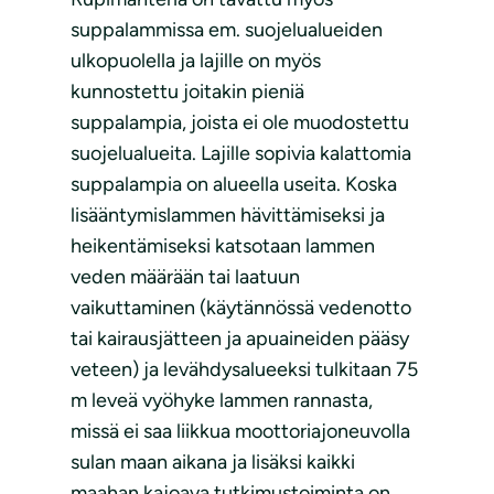
suppalammissa em. suojelualueiden
ulkopuolella ja lajille on myös
kunnostettu joitakin pieniä
suppalampia, joista ei ole muodostettu
suojelualueita. Lajille sopivia kalattomia
suppalampia on alueella useita. Koska
lisääntymislammen hävittämiseksi ja
heikentämiseksi katsotaan lammen
veden määrään tai laatuun
vaikuttaminen (käytännössä vedenotto
tai kairausjätteen ja apuaineiden pääsy
veteen) ja levähdysalueeksi tulkitaan 75
m leveä vyöhyke lammen rannasta,
missä ei saa liikkua moottoriajoneuvolla
sulan maan aikana ja lisäksi kaikki
maahan kajoava tutkimustoiminta on