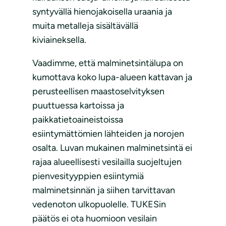
syntyvällä hienojakoisella uraania ja
muita metalleja sisältävällä
kiviaineksella.
Vaadimme, että malminetsintälupa on
kumottava koko lupa-alueen kattavan ja
perusteellisen maastoselvityksen
puuttuessa kartoissa ja
paikkatietoaineistoissa
esiintymättömien lähteiden ja norojen
osalta. Luvan mukainen malminetsintä ei
rajaa alueellisesti vesilailla suojeltujen
pienvesityyppien esiintymiä
malminetsinnän ja siihen tarvittavan
vedenoton ulkopuolelle. TUKESin
päätös ei ota huomioon vesilain