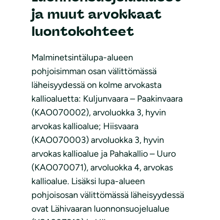
ja muut arvokkaat
luontokohteet
Malminetsintälupa-alueen
pohjoisimman osan välittömässä
läheisyydessä on kolme arvokasta
kallioaluetta: Kuljunvaara – Paakinvaara
(KAO070002), arvoluokka 3, hyvin
arvokas kallioalue; Hiisvaara
(KAO070003) arvoluokka 3, hyvin
arvokas kallioalue ja Pahakallio – Uuro
(KAO070071), arvoluokka 4, arvokas
kallioalue. Lisäksi lupa-alueen
pohjoisosan välittömässä läheisyydessä
ovat Lähivaaran luonnonsuojelualue