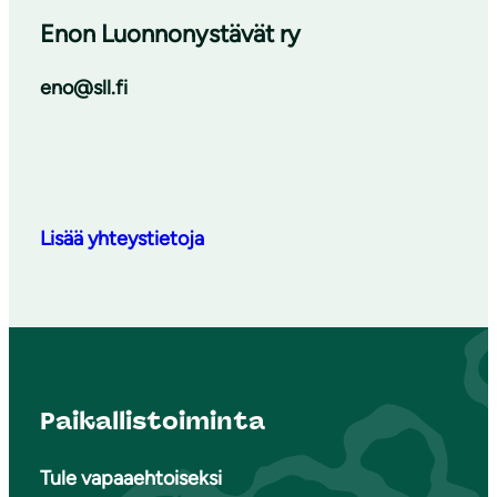
Enon Luonnonystävät ry
eno@sll.fi
Lisää yhteystietoja
Paikallistoiminta
Tule vapaaehtoiseksi