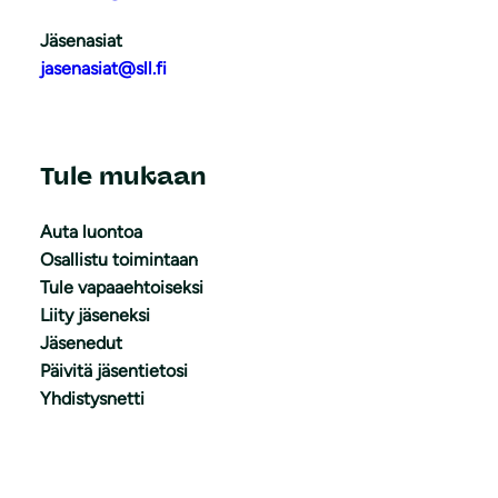
Jäsenasiat
jasenasiat@sll.fi
Tule mukaan
Auta luontoa
Osallistu toimintaan
Tule vapaaehtoiseksi
Liity jäseneksi
Jäsenedut
Päivitä jäsentietosi
Yhdistysnetti
Oikopolut