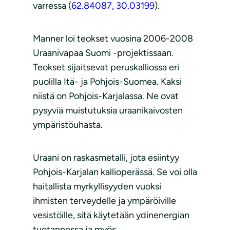
varressa (
62.84087, 30.03199
).
Manner loi teokset vuosina 2006-2008
Uraanivapaa Suomi -projektissaan.
Teokset sijaitsevat peruskalliossa eri
puolilla Itä- ja Pohjois-Suomea. Kaksi
niistä on Pohjois-Karjalassa. Ne ovat
pysyviä muistutuksia uraanikaivosten
ympäristöuhasta.
Uraani on raskasmetalli, jota esiintyy
Pohjois-Karjalan kallioperässä. Se voi olla
haitallista myrkyllisyyden vuoksi
ihmisten terveydelle ja ympäröiville
vesistöille, sitä käytetään ydinenergian
tuotannossa ja myös