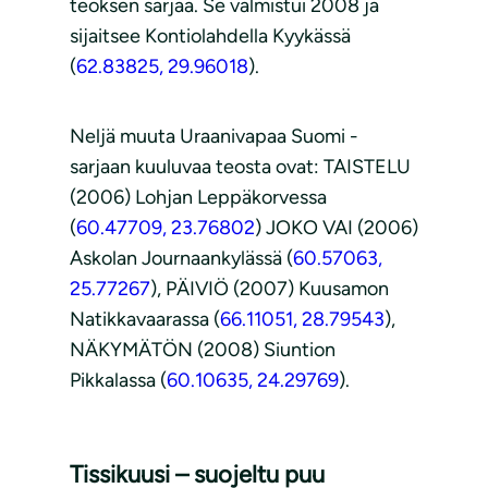
teoksen sarjaa. Se valmistui 2008 ja
sijaitsee Kontiolahdella Kyykässä
(
62.83825, 29.96018
).
Neljä muuta Uraanivapaa Suomi -
sarjaan kuuluvaa teosta ovat: TAISTELU
(2006) Lohjan Leppäkorvessa
(
60.47709, 23.76802
) JOKO VAI (2006)
Askolan Journaankylässä (
60.57063,
25.77267
), PÄIVIÖ (2007) Kuusamon
Natikkavaarassa (
66.11051, 28.79543
),
NÄKYMÄTÖN (2008) Siuntion
Pikkalassa (
60.10635, 24.29769
).
Tissikuusi – suojeltu puu