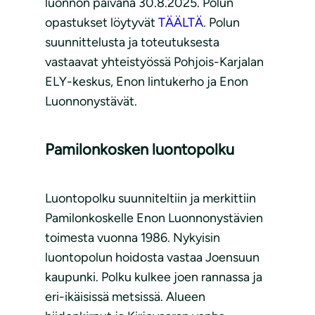
luonnon päivänä 30.8.2025. Polun
opastukset löytyvät
TÄÄLTÄ
. Polun
suunnittelusta ja toteutuksesta
vastaavat yhteistyössä Pohjois-Karjalan
ELY-keskus, Enon lintukerho ja Enon
Luonnonystävät.
Pamilonkosken luontopolku
Luontopolku suunniteltiin ja merkittiin
Pamilonkoskelle Enon Luonnonystävien
toimesta vuonna 1986. Nykyisin
luontopolun hoidosta vastaa Joensuun
kaupunki. Polku kulkee joen rannassa ja
eri-ikäisissä metsissä. Alueen