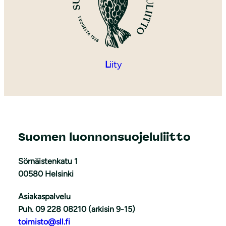
L
iity
Suomen luonnonsuojeluliitto
Sörnäistenkatu 1
00580 Helsinki
Asiakaspalvelu
Puh. 09 228 08210 (arkisin 9-15)
toimisto@sll.fi