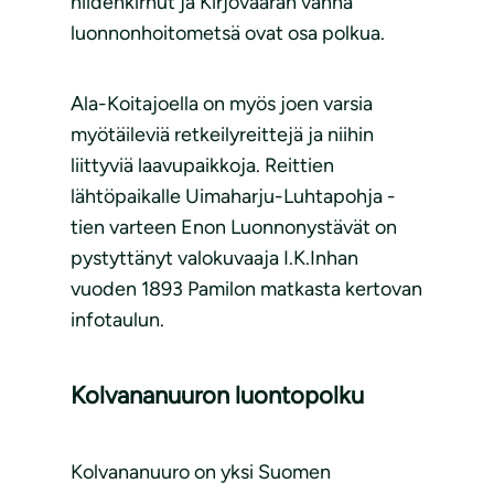
hiidenkirnut ja Kirjovaaran vanha
luonnonhoitometsä ovat osa polkua.
Ala-Koitajoella on myös joen varsia
myötäileviä retkeilyreittejä ja niihin
liittyviä laavupaikkoja. Reittien
lähtöpaikalle Uimaharju-Luhtapohja -
tien varteen Enon Luonnonystävät on
pystyttänyt valokuvaaja I.K.Inhan
vuoden 1893 Pamilon matkasta kertovan
infotaulun.
Kolvananuuron luontopolku
Kolvananuuro on yksi Suomen