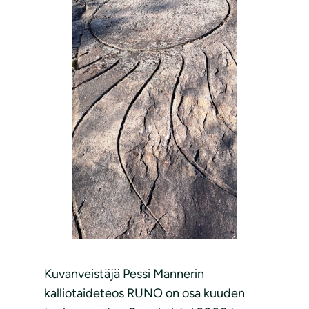
Kuvanveistäjä Pessi Mannerin
kalliotaideteos RUNO on osa kuuden