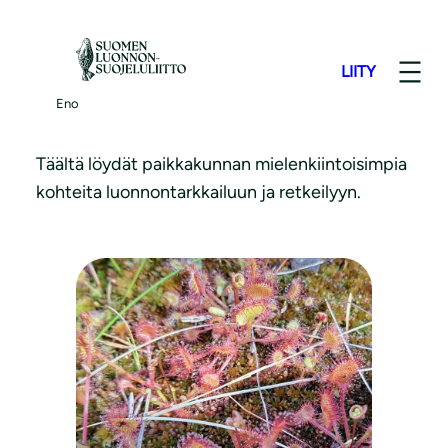
S
i
LIITY
i
Luontokohteita
r
Eno
r
y
Täältä löydät paikkakunnan mielenkiintoisimpia
s
kohteita luonnontarkkailuun ja retkeilyyn.
i
s
ä
l
t
ö
ö
n