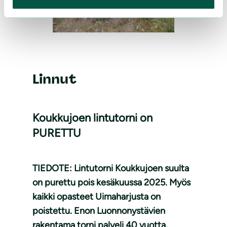
Linnut
Koukkujoen lintutorni on
PURETTU
TIEDOTE: Lintutorni Koukkujoen suulta
on purettu pois kesäkuussa 2025. Myös
kaikki opasteet Uimaharjusta on
poistettu. Enon Luonnonystävien
rakentama torni palveli 40 vuotta.