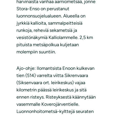
harvinaista vanhaa aarniometsää, jonne
Stora-Enso on perustanut
luonnonsuojelualueen. Alueella on
jyrkkiä kallioita, sammalpeitteisiä
runkoja, reheviä sekametsiä ja
vesistönäkymiä Kalliolammelle. 2,5 km
pituista metsäpolkua kuljetaan
molempiin suuntiin.
Ajo-ohje: Ilomantsista Enoon kulkevan
tien (514) varrelta viitta Sikrenvaara
(Siksenvaara ort. leirikeskus) vajaa
kilometrin päässä leirikeskus ja sitä
ennen risteys. Risteyksestä käännytään
vasemmalle Koverojärventielle.
Luonnonhoitometsä-kylttejä seuraten