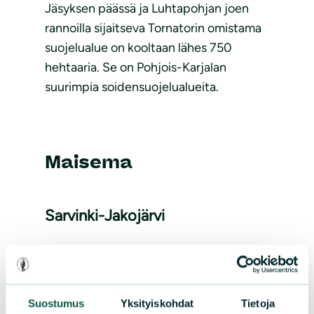
Jäsyksen päässä ja Luhtapohjan joen
rannoilla sijaitseva Tornatorin omistama
suojelualue on kooltaan lähes 750
hehtaaria. Se on Pohjois-Karjalan
suurimpia soidensuojelualueita.
Maisema
Sarvinki-Jakojärvi
Alueella muun muassa raviineja.
Suostumus
Yksityiskohdat
Tietoja