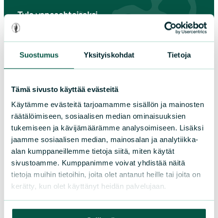
Tule vapaaehtoiseksi
Liity jäseneksi
Piirit ja yhdistykset
Suostumus
Yksityiskohdat
Tietoja
LIITY JÄSENEKSI
Tämä sivusto käyttää evästeitä
Käytämme evästeitä tarjoamamme sisällön ja mainosten
räätälöimiseen, sosiaalisen median ominaisuuksien
Suomen luonnonsuojeluliiton
tukemiseen ja kävijämäärämme analysoimiseen. Lisäksi
piirit
jaamme sosiaalisen median, mainosalan ja analytiikka-
alan kumppaneillemme tietoja siitä, miten käytät
Etelä-Häme
sivustoamme. Kumppanimme voivat yhdistää näitä
Etelä-Karjala
tietoja muihin tietoihin, joita olet antanut heille tai joita on
kerätty, kun olet käyttänyt heidän palvelujaan.
Etelä-Savo
Kainuu
Keski-Suomi