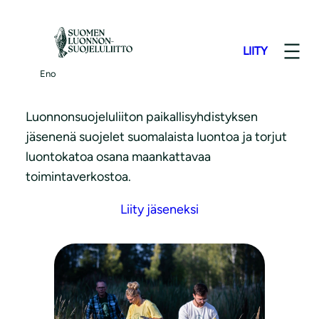
S
i
LIITY
i
Liity jäseneksi
r
Eno
r
y
Luonnonsuojeluliiton paikallisyhdistyksen
s
jäsenenä suojelet suomalaista luontoa ja torjut
i
luontokatoa osana maankattavaa
s
toimintaverkostoa.
ä
Liity jäseneksi
l
t
ö
ö
n