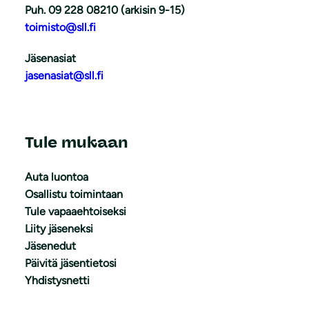
Puh. 09 228 08210 (arkisin 9-15)
toimisto@sll.fi
Jäsenasiat
jasenasiat@sll.fi
Tule mukaan
Auta luontoa
Osallistu toimintaan
Tule vapaaehtoiseksi
Liity jäseneksi
Jäsenedut
Päivitä jäsentietosi
Yhdistysnetti