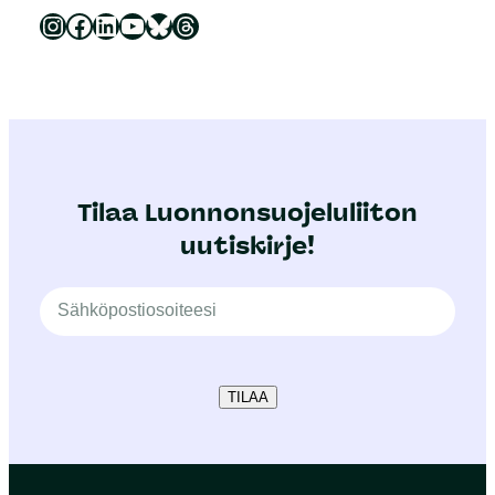
Luonnonsuojeluliitto Instagramissa
Luonnonsuojeluliitto Facebookissa
Luonnonsuojeluliitto LinkedInissä
Luonnonsuojeluliiton YouTube-kanava
Luonnonsuojeluliitto Blueskyssa
Luonnonsuojeluliitto Threadsissa
Tilaa Luonnonsuojeluliiton
uutiskirje!
TILAA