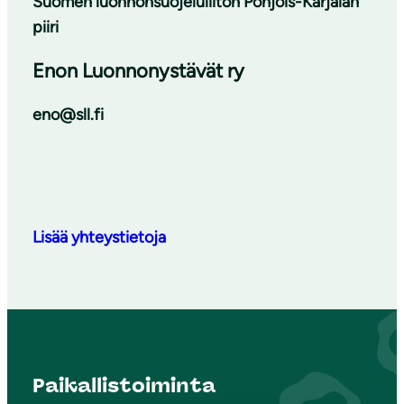
Suomen luonnonsuojeluliiton Pohjois-Karjalan
piiri
Enon Luonnonystävät ry
eno@sll.fi
Lisää yhteystietoja
Paikallistoiminta