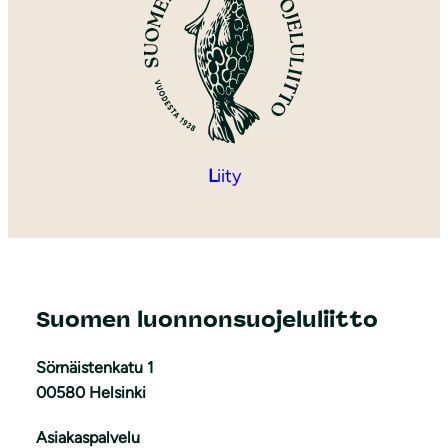
L
iity
Suomen luonnonsuojeluliitto
Sörnäistenkatu 1
00580 Helsinki
Asiakaspalvelu