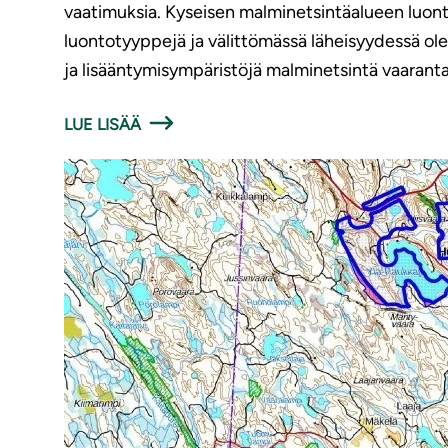
vaatimuksia. Kyseisen malminetsintäalueen luonto
luontotyyppejä ja välittömässä läheisyydessä olevia
ja lisääntymisympäristöjä malminetsintä vaarantai
LUE LISÄÄ