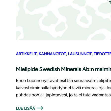
ARTIKKELIT
, 
KANNANOTOT
, 
LAUSUNNOT
, 
TIEDOTT
Mielipide Swedish Minerals Ab:n malm
Enon Luonnonystävät esittää seuraavat mielipite
kaivostoiminnalla hyödynnettäviä mineraaleja.Joe
puhdas pohja- japintavesi, joita ei tule vaaranta
LUE LISÄÄ