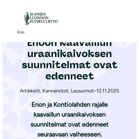
S
i
Etusivu
|
Ajankohtaista
|
Enoon kaavaillun uraanikaivoksen suunnitelmat ovat edenneet
i
r
Eno
Enoon kaavaillun
r
y
uraanikaivoksen
s
suunnitelmat ovat
i
edenneet
s
ä
Artikkelit
,
Kannanotot
,
Lausunnot
–
12.11.2025
l
t
Enon ja Kontiolahden rajalle
ö
kaavaillun uraanikaivoksen
ö
suunnitelmat ovat edenneet
n
seuraavaan vaiheeseen.