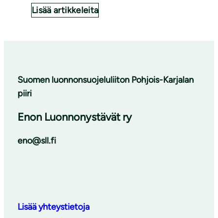
Lisää artikkeleita
Suomen luonnonsuojeluliiton Pohjois-Karjalan
piiri
Enon Luonnonystävät ry
eno@sll.fi
Lisää yhteystietoja