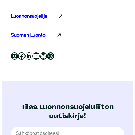
Luonnonsuojelija
Suomen Luonto
Luonnonsuojeluliitto Instagramissa
Luonnonsuojeluliitto Facebookissa
Luonnonsuojeluliitto LinkedInissä
Luonnonsuojeluliiton YouTube-kanava
Luonnonsuojeluliitto Blueskyssa
Luonnonsuojeluliitto Threadsissa
Tilaa Luonnonsuojeluliiton
uutiskirje!