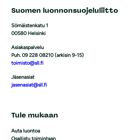
Suomen luonnonsuojeluliitto
Sörnäistenkatu 1
00580 Helsinki
Asiakaspalvelu
Puh. 09 228 08210 (arkisin 9-15)
toimisto@sll.fi
Jäsenasiat
jasenasiat@sll.fi
Tule mukaan
Auta luontoa
Osallistu toimintaan