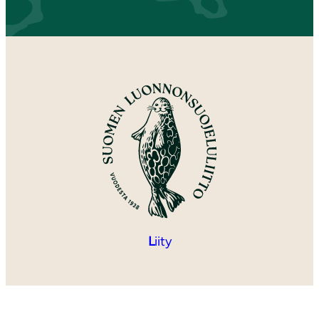
L
iity