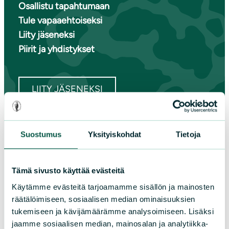
Osallistu tapahtumaan
Tule vapaaehtoiseksi
Liity jäseneksi
Piirit ja yhdistykset
LIITY JÄSENEKSI
Suomen luonnonsuojeluliiton
Suostumus
Yksityiskohdat
Tietoja
piirit
Tämä sivusto käyttää evästeitä
Etelä-Häme
Käytämme evästeitä tarjoamamme sisällön ja mainosten
Etelä-Karjala
räätälöimiseen, sosiaalisen median ominaisuuksien
Etelä-Savo
tukemiseen ja kävijämäärämme analysoimiseen. Lisäksi
Kainuu
jaamme sosiaalisen median, mainosalan ja analytiikka-