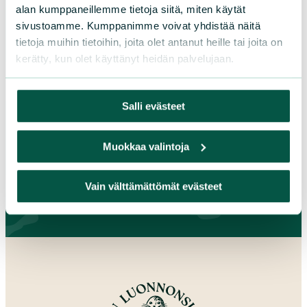
Keski-Suomi
alan kumppaneillemme tietoja siitä, miten käytät
Kymenlaakso
sivustoamme. Kumppanimme voivat yhdistää näitä
Lappi
tietoja muihin tietoihin, joita olet antanut heille tai joita on
kerätty, kun olet käyttänyt heidän palvelujaan.
Pirkanmaa
Pohjanmaa
Pohjois-Karjala
Salli evästeet
Pohjois-Pohjanmaa
Pohjois-Savo
Muokkaa valintoja
Satakunta
Uusimaa
Vain välttämättömät evästeet
Varsinais-Suomi