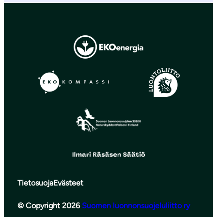
Tietosuoja
Evästeet
© Copyright 2026
Suomen luonnonsuojeluliitto ry