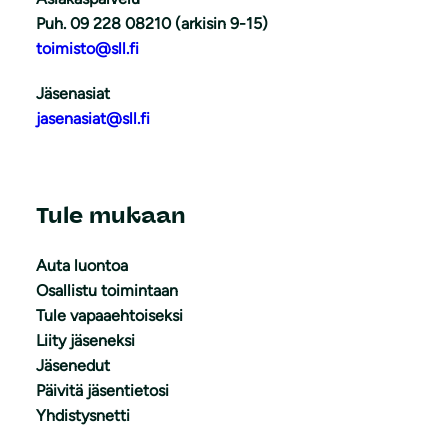
Puh. 09 228 08210 (arkisin 9-15)
toimisto@sll.fi
Jäsenasiat
jasenasiat@sll.fi
Tule mukaan
Auta luontoa
Osallistu toimintaan
Tule vapaaehtoiseksi
Liity jäseneksi
Jäsenedut
Päivitä jäsentietosi
Yhdistysnetti