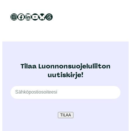
Luonnonsuojeluliitto Instagramissa
Luonnonsuojeluliitto Facebookissa
Luonnonsuojeluliitto LinkedInissä
Luonnonsuojeluliiton YouTube-kanava
Luonnonsuojeluliitto Blueskyssa
Luonnonsuojeluliitto Threadsissa
Tilaa Luonnonsuojeluliiton
uutiskirje!
TILAA