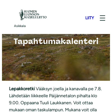
S
i
LIITY
i
r
Asikkala
r
Tapahtumakalenteri
y
s
i
s
ä
l
t
Lepakkoretki
Vääksyn joella ja kanavalla pe 7.8.
ö
Lähdetään liikkeelle Päijännetalon pihalta klo
ö
9.00. Oppaana Tuuli Laukkanen. Voit ottaa
n
mukaan oman taskulampun. Mukana voit olla