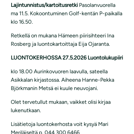
Lajintunnistus/kartoitusretki
Pasolanvuorella
ma 11.5. Kokoontuminen Golf-kentän P-paikalla
klo 16.50.
Retkellä on mukana Hämeen piirisihteeri Ina
Rosberg ja luontokartoittaja Eija Ojaranta.
LUONTOKERHOSSA 27.5.2026 Luontolukupiiri
klo 18.00 Aurinkovuoren laavulla, sateella
Asikkalan kirjastossa. Aiheena Hanne-Pekka
Björkmanin Metsä ei kuule neuvojani.
Olet tervetullut mukaan, vaikket olisi kirjaa
lukenutkaan.
Lisätietoja luontokerhosta voit kysyä Mari
Meriläiseltä p. 044 300 6466