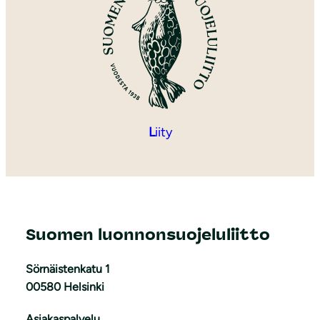
L
iity
Suomen luonnonsuojeluliitto
Sörnäistenkatu 1
00580 Helsinki
Asiakaspalvelu